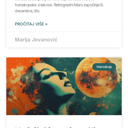
horoskopske znakove. Retrogradni Mars započinje 6.
decembra, što
PROČITAJ VIŠE »
Marija Jovanović
Horoskop