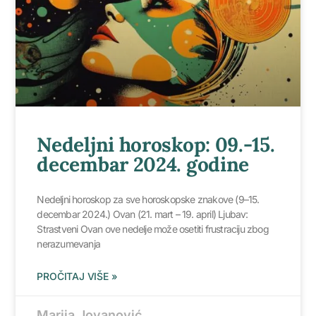
Nedeljni horoskop: 09.-15.
decembar 2024. godine
Nedeljni horoskop za sve horoskopske znakove (9–15.
decembar 2024.) Ovan (21. mart – 19. april) Ljubav:
Strastveni Ovan ove nedelje može osetiti frustraciju zbog
nerazumevanja
PROČITAJ VIŠE »
Marija Jovanović