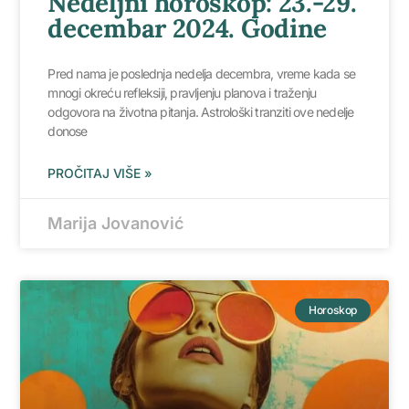
Nedeljni horoskop: 23.-29.
decembar 2024. Godine
Pred nama je poslednja nedelja decembra, vreme kada se
mnogi okreću refleksiji, pravljenju planova i traženju
odgovora na životna pitanja. Astrološki tranziti ove nedelje
donose
PROČITAJ VIŠE »
Marija Jovanović
Horoskop