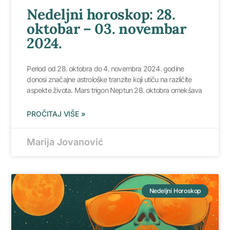
Nedeljni horoskop: 28.
oktobar – 03. novembar
2024.
Period od 28. oktobra do 4. novembra 2024. godine
donosi značajne astrološke tranzite koji utiču na različite
aspekte života. Mars trigon Neptun 28. oktobra omekšava
PROČITAJ VIŠE »
Marija Jovanović
Nedeljni Horoskop