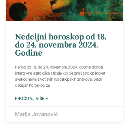
Nedeljni horoskop od 18.
do 24. novembra 2024.
Godine
Period od 18. do 24. novembra 2024. godine donosi
intenzivne astrološke uticaje koji će značajno oblikovati
svakodnevni život svih horoskopskih znakova. Sledi
detaljan horoskop za
PROČITAJ VIŠE »
Marija Jovanović