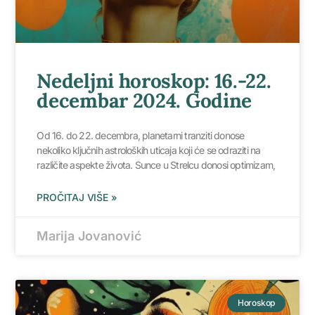
Nedeljni horoskop: 16.-22.
decembar 2024. Godine
Od 16. do 22. decembra, planetarni tranziti donose
nekoliko ključnih astroloških uticaja koji će se odraziti na
različite aspekte života. Sunce u Strelcu donosi optimizam,
PROČITAJ VIŠE »
Marija Jovanović
Horoskop