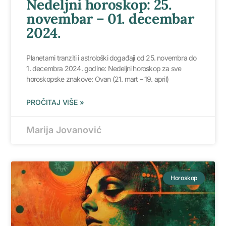
Nedeljni horoskop: 25.
novembar – 01. decembar
2024.
Planetarni tranziti i astrološki događaji od 25. novembra do
1. decembra 2024. godine: Nedeljni horoskop za sve
horoskopske znakove: Ovan (21. mart – 19. april)
PROČITAJ VIŠE »
Marija Jovanović
Horoskop