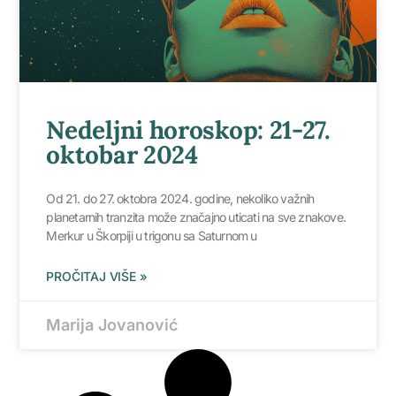
Nedeljni horoskop: 21-27.
oktobar 2024
Od 21. do 27. oktobra 2024. godine, nekoliko važnih
planetarnih tranzita može značajno uticati na sve znakove.
Merkur u Škorpiji u trigonu sa Saturnom u
PROČITAJ VIŠE »
Marija Jovanović