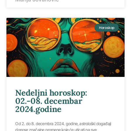
Horoskop
Nedeljni horoskop:
02.-08. decembar
2024.godine
Od 2. do 8. decembra 2024. godine, astrološki događaji
donose značajne promene koje će uticati na sve