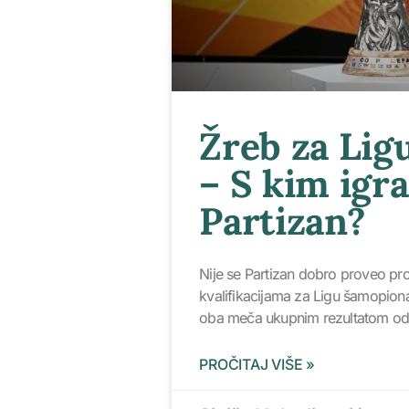
Žreb za Lig
– S kim igra
Partizan?
Nije se Partizan dobro proveo pr
kvalifikacijama za Ligu šamopiona
oba meča ukupnim rezultatom od
PROČITAJ VIŠE »