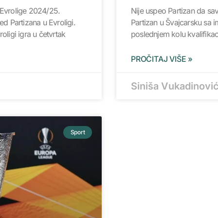
 Evrolige 2024/25.
Nije uspeo Partizan da sav
 Partizana u Evroligi.
Partizan u Švajcarsku sa i
oligi igra u četvrtak
poslednjem kolu kvalifikac
PROČITAJ VIŠE »
Siniša Vukadinovi
Sport