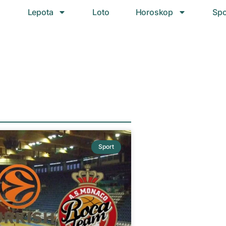
Lepota
Loto
Horoskop
Spo
Sport