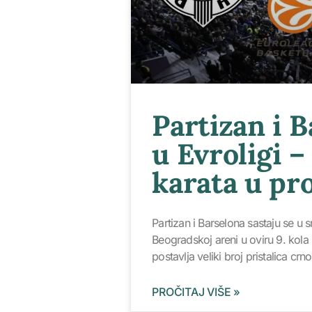
Partizan i 
u Evroligi –
karata u pro
Partizan i Barselona sastaju se u 
Beogradskoj areni u oviru 9. kola 
postavlja veliki broj pristalica crno
PROČITAJ VIŠE »