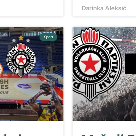
Darinka Aleksić
Sport