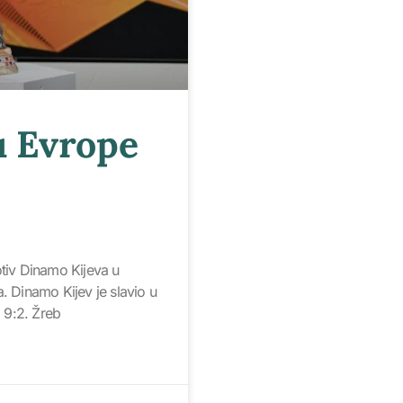
u Evrope
otiv Dinamo Kijeva u
. Dinamo Kijev je slavio u
 9:2. Žreb