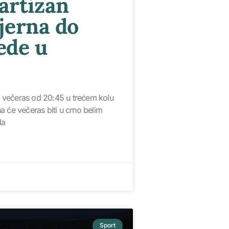
artizan
jerna do
ede u
ju večeras od 20:45 u trećem kolu
a će večeras biti u crno belim
da
Sport