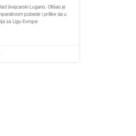
lad švajcarski Lugano. Otišao je
mperativom pobede i prilike da u
ija za Ligu Evrope
ć