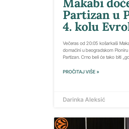
Makabi doč
Partizan u 
4. kolu Evro
Večeras od 20:05 košarkaši Maka
domaćini u beogradskom Pioniru (
Partizan. Crno beli će tako biti „
PROČITAJ VIŠE »
Darinka Aleksić