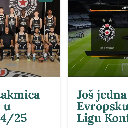
takmica
Još jedna
 u
Evropsku
24/25
Ligu Kon