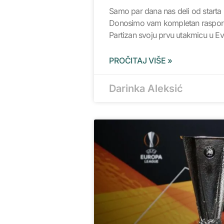
Samo par dana nas deli od starta
Donosimo vam kompletan raspored
Partizan svoju prvu utakmicu u Evr
PROČITAJ VIŠE »
Darinka Aleksić