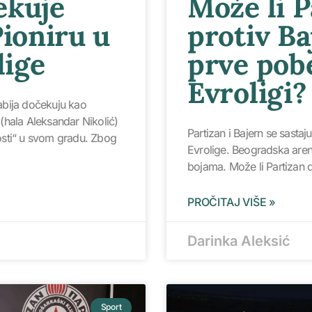
ekuje
Može li P
Pioniru u
protiv Ba
lige
prve pob
Evroligi?
bija dočekuju kao
hala Aleksandar Nikolić)
Partizan i Bajern se sasta
gosti“ u svom gradu. Zbog
Evrolige. Beogradska aren
bojama. Može li Partizan 
PROČITAJ VIŠE »
Darinka Aleksić
Sport