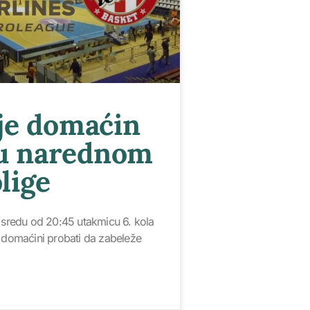
 je domaćin
u narednom
lige
u sredu od 20:45 utakmicu 6. kola
o domaćini probati da zabeleže