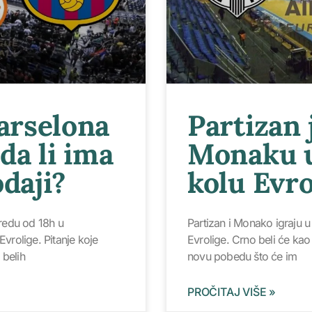
Barselona
Partizan
 da li ima
Monaku 
daji?
kolu Evro
sredu od 18h u
Partizan i Monako igraju 
Evrolige. Pitanje koje
Evrolige. Crno beli će ka
 belih
novu pobedu što će im
PROČITAJ VIŠE »