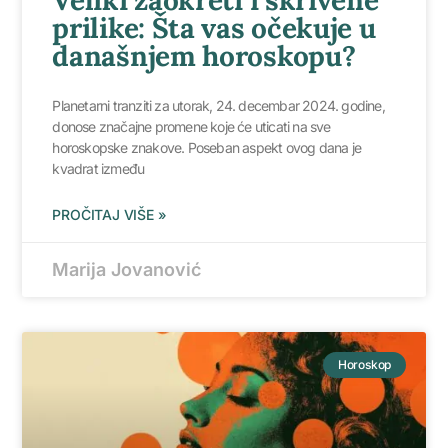
Veliki zaokreti i skrivene
prilike: Šta vas očekuje u
današnjem horoskopu?
Planetarni tranziti za utorak, 24. decembar 2024. godine,
donose značajne promene koje će uticati na sve
horoskopske znakove. Poseban aspekt ovog dana je
kvadrat između
PROČITAJ VIŠE »
Marija Jovanović
Horoskop