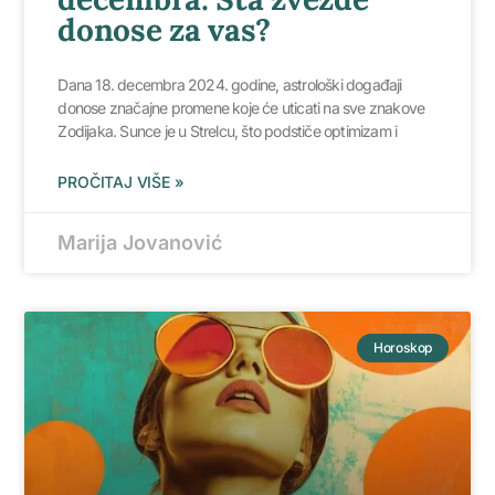
donose za vas?
Dana 18. decembra 2024. godine, astrološki događaji
donose značajne promene koje će uticati na sve znakove
Zodijaka. Sunce je u Strelcu, što podstiče optimizam i
PROČITAJ VIŠE »
Marija Jovanović
Horoskop