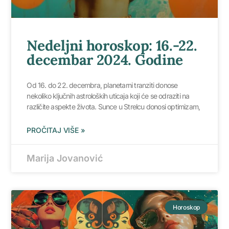
Nedeljni horoskop: 16.-22.
decembar 2024. Godine
Od 16. do 22. decembra, planetarni tranziti donose
nekoliko ključnih astroloških uticaja koji će se odraziti na
različite aspekte života. Sunce u Strelcu donosi optimizam,
PROČITAJ VIŠE »
Marija Jovanović
Horoskop