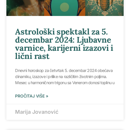
Astrološki spektakl za 5.
decembar 2024: Ljubavne
varnice, karijerni izazovi i
lični rast
Dnevni horoskop za četvrtak 5. decembar 2024 obećava
dinamiku, izazove i prilike na različitim životnim poljima.
Mesec u harmoničnom trigonu sa Venerom donosi toplinu u
PROČITAJ VIŠE »
Marija Jovanović