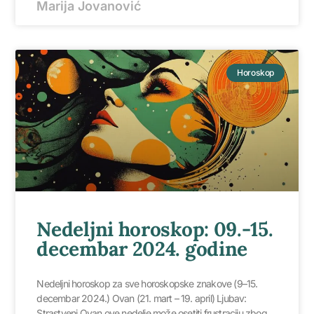
Marija Jovanović
Horoskop
Nedeljni horoskop: 09.-15.
decembar 2024. godine
Nedeljni horoskop za sve horoskopske znakove (9–15.
decembar 2024.) Ovan (21. mart – 19. april) Ljubav:
Strastveni Ovan ove nedelje može osetiti frustraciju zbog