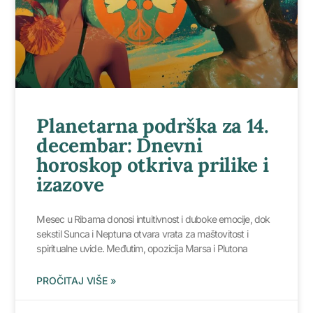
Planetarna podrška za 14.
decembar: Dnevni
horoskop otkriva prilike i
izazove
Mesec u Ribama donosi intuitivnost i duboke emocije, dok
sekstil Sunca i Neptuna otvara vrata za maštovitost i
spiritualne uvide. Međutim, opozicija Marsa i Plutona
PROČITAJ VIŠE »