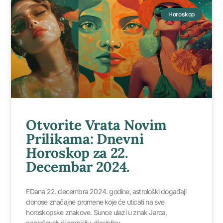
Horoskop
Otvorite Vrata Novim
Prilikama: Dnevni
Horoskop za 22.
Decembar 2024.
FDana 22. decembra 2024. godine, astrološki događaji
donose značajne promene koje će uticati na sve
horoskopske znakove. Sunce ulazi u znak Jarca,
naglašavajući ambiciju, disciplinu