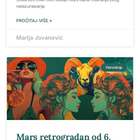
nerazumevanja
PROČITAJ VIŠE »
Marija Jovanović
Horoskop
Mars retrogradan od 6.