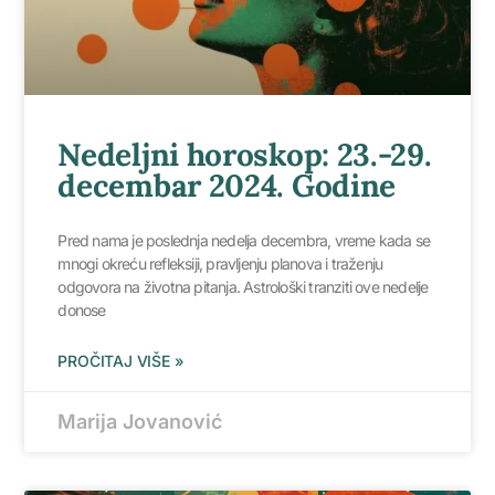
Nedeljni horoskop: 23.-29.
decembar 2024. Godine
Pred nama je poslednja nedelja decembra, vreme kada se
mnogi okreću refleksiji, pravljenju planova i traženju
odgovora na životna pitanja. Astrološki tranziti ove nedelje
donose
PROČITAJ VIŠE »
Marija Jovanović