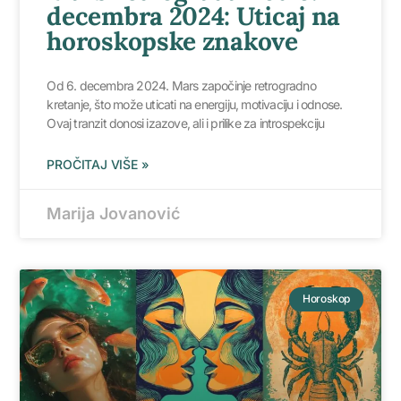
decembra 2024: Uticaj na
horoskopske znakove
Od 6. decembra 2024. Mars započinje retrogradno
kretanje, što može uticati na energiju, motivaciju i odnose.
Ovaj tranzit donosi izazove, ali i prilike za introspekciju
PROČITAJ VIŠE »
Marija Jovanović
Horoskop