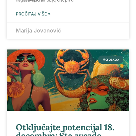
PROČITAJ VIŠE »
Marija Jovanović
Horoskop
Otključajte potencijal 18.
decembra: Šta zvezde