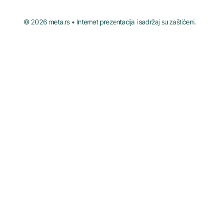
© 2026 meta.rs • Internet prezentacija i sadržaj su zaštićeni.