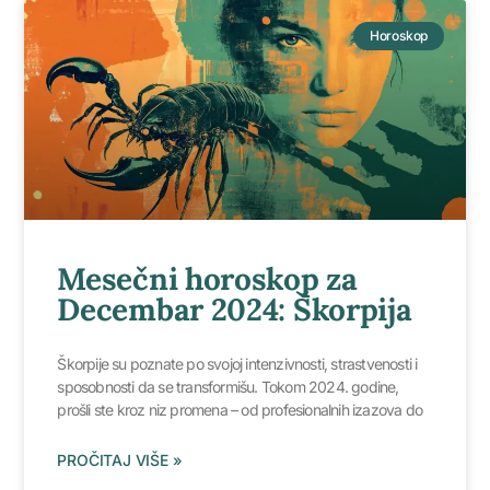
Horoskop
Mesečni horoskop za
Decembar 2024: Škorpija
Škorpije su poznate po svojoj intenzivnosti, strastvenosti i
sposobnosti da se transformišu. Tokom 2024. godine,
prošli ste kroz niz promena – od profesionalnih izazova do
PROČITAJ VIŠE »