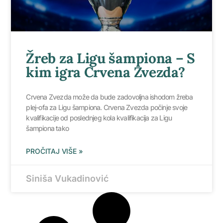
Žreb za Ligu šampiona – S
kim igra Crvena Zvezda?
Crvena Zvezda može da bude zadovoljna ishodom žreba
plej-ofa za Ligu šampiona. Crvena Zvezda počinje svoje
kvalifikacije od poslednjeg kola kvalifikacija za Ligu
šampiona tako
PROČITAJ VIŠE »
Siniša Vukadinović