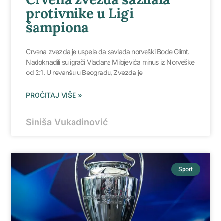
protivnike u Ligi
šampiona
Crvena zvezda je uspela da savlada norveški Bode Glimt.
Nadoknadili su igrači Vladana Milojevića minus iz Norveške
od 2:1. U revanšu u Beogradu, Zvezda je
PROČITAJ VIŠE »
Siniša Vukadinović
Sport