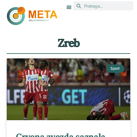
Zreb
Sport
Crvena zvezda saznala