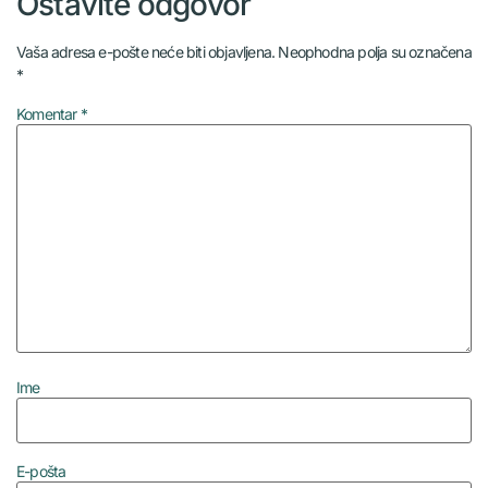
Ostavite odgovor
Vaša adresa e-pošte neće biti objavljena.
Neophodna polja su označena
*
Komentar
*
Ime
E-pošta