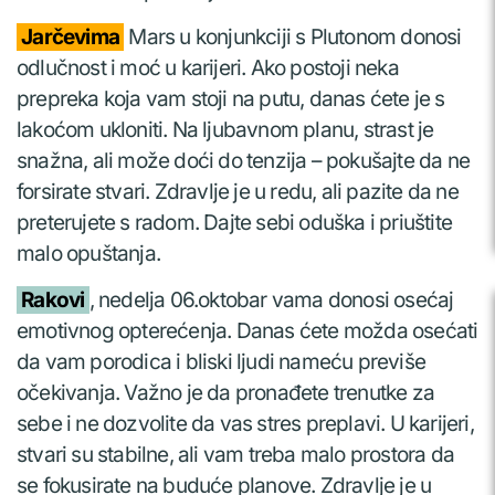
Jarčevima
Mars u konjunkciji s Plutonom donosi
odlučnost i moć u karijeri. Ako postoji neka
prepreka koja vam stoji na putu, danas ćete je s
lakoćom ukloniti. Na ljubavnom planu, strast je
snažna, ali može doći do tenzija – pokušajte da ne
forsirate stvari. Zdravlje je u redu, ali pazite da ne
preterujete s radom. Dajte sebi oduška i priuštite
malo opuštanja.
Rakovi
, nedelja 06.oktobar vama donosi osećaj
emotivnog opterećenja. Danas ćete možda osećati
da vam porodica i bliski ljudi nameću previše
očekivanja. Važno je da pronađete trenutke za
sebe i ne dozvolite da vas stres preplavi. U karijeri,
stvari su stabilne, ali vam treba malo prostora da
se fokusirate na buduće planove. Zdravlje je u