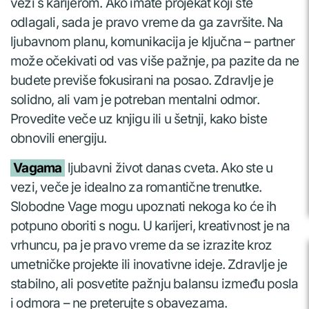
vezi s karijerom. Ako imate projekat koji ste
odlagali, sada je pravo vreme da ga završite. Na
ljubavnom planu, komunikacija je ključna – partner
može očekivati od vas više pažnje, pa pazite da ne
budete previše fokusirani na posao. Zdravlje je
solidno, ali vam je potreban mentalni odmor.
Provedite veče uz knjigu ili u šetnji, kako biste
obnovili energiju.
Vagama
ljubavni život danas cveta. Ako ste u
vezi, veče je idealno za romantične trenutke.
Slobodne Vage mogu upoznati nekoga ko će ih
potpuno oboriti s nogu. U karijeri, kreativnost je na
vrhuncu, pa je pravo vreme da se izrazite kroz
umetničke projekte ili inovativne ideje. Zdravlje je
stabilno, ali posvetite pažnju balansu između posla
i odmora – ne preterujte s obavezama.