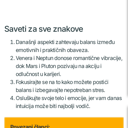
Saveti za sve znakove
Današnji aspekti zahtevaju balans između
emotivnih i praktičnih obaveza.
Venera i Neptun donose romantične vibracije,
dok Mars i Pluton pozivaju na akciju i
odlučnost u karijeri.
Fokusirajte se na to kako možete postići
balans i izbegavajte nepotreban stres.
Osluškujte svoje telo i emocije, jer vam danas
intuicija može biti najbolji vodič.
Povezani članci: