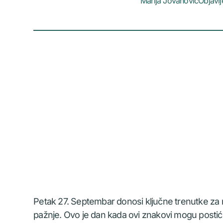
Marija Jovanović
Objavl
Petak 27. Septembar donosi ključne trenutke za n
pažnje. Ovo je dan kada ovi znakovi mogu postići