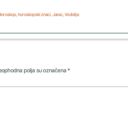
Horoskop
,
horoskopski znaci
,
Jarac
,
Vodolija
eophodna polja su označena
*