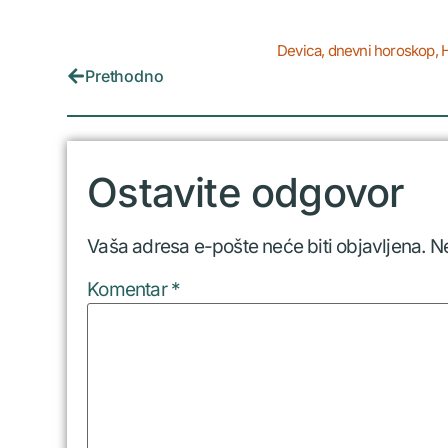
Devica
,
dnevni horoskop
,
Prethodno
Ostavite odgovor
Vaša adresa e-pošte neće biti objavljena.
N
Komentar
*