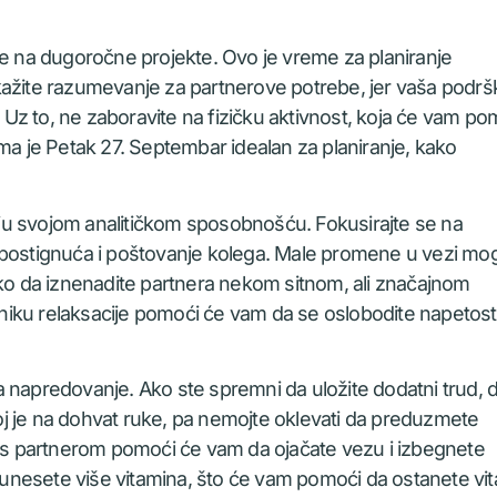
e na dugoročne projekte. Ovo je vreme za planiranje
kažite razumevanje za partnerove potrebe, jer vaša podrš
. Uz to, ne zaboravite na fizičku aktivnost, koja će vam po
ma je Petak 27. Septembar idealan za planiranje, kako
staju svojom analitičkom sposobnošću. Fokusirajte se na
j postignuća i poštovanje kolega. Male promene u vezi mo
ako da iznenadite partnera nekom sitnom, ali značajnom
iku relaksacije pomoći će vam da se oslobodite napetosti
a napredovanje. Ako ste spremni da uložite dodatni trud, 
j je na dohvat ruke, pa nemojte oklevati da preduzmete
ri s partnerom pomoći će vam da ojačate vezu i izbegnete
nesete više vitamina, što će vam pomoći da ostanete vital