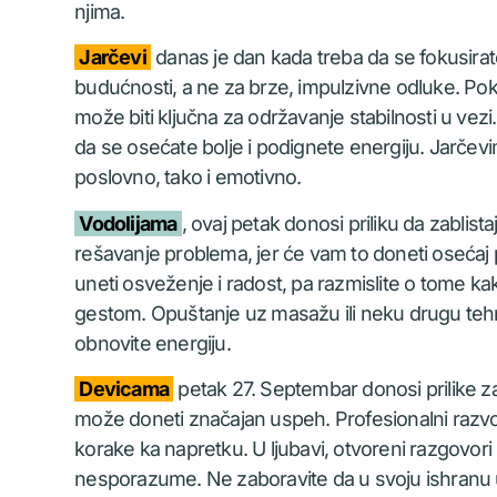
njima.
Jarčevi
danas je dan kada treba da se fokusirat
budućnosti, a ne za brze, impulzivne odluke. Po
može biti ključna za održavanje stabilnosti u vezi
da se osećate bolje i podignete energiju. Jarčevi
poslovno, tako i emotivno.
Vodolijama
, ovaj petak donosi priliku da zabli
rešavanje problema, jer će vam to doneti oseća
uneti osveženje i radost, pa razmislite o tome k
gestom. Opuštanje uz masažu ili neku drugu tehn
obnovite energiju.
Devicama
petak 27. Septembar donosi prilike z
može doneti značajan uspeh. Profesionalni razvo
korake ka napretku. U ljubavi, otvoreni razgovo
nesporazume. Ne zaboravite da u svoju ishranu u