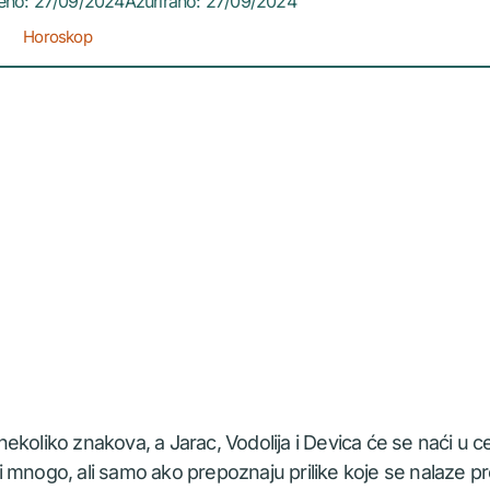
jeno: 27/09/2024
Ažurirano: 27/09/2024
Horoskop
ekoliko znakova, a Jarac, Vodolija i Devica će se naći u c
 mnogo, ali samo ako prepoznaju prilike koje se nalaze p