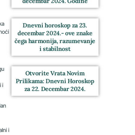
decembar 2024. Godine
ka
Dnevni horoskop za 23.
moći
decembar 2024.- ove znake
čega harmonija, razumevanje
i stabilnost
gu
Otvorite Vrata Novim
Prilikama: Dnevni Horoskop
 i
za 22. Decembar 2024.
dan
ni i