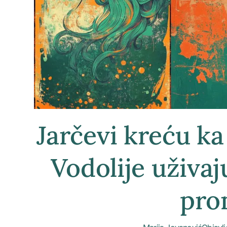
Jarčevi kreću k
Vodolije uživa
pro