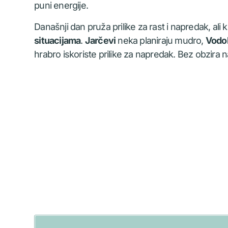
puni energije.
Današnji dan pruža prilike za rast i napredak, ali 
situacijama
.
Jarčevi
neka planiraju mudro,
Vodol
hrabro iskoriste prilike za napredak. Bez obzira n