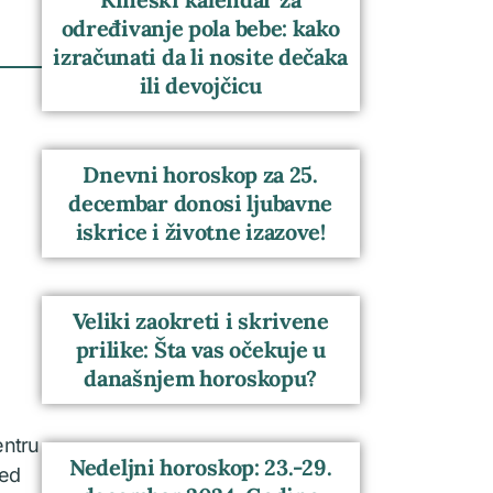
određivanje pola bebe: kako
izračunati da li nosite dečaka
ili devojčicu
Dnevni horoskop za 25.
decembar donosi ljubavne
iskrice i životne izazove!
Veliki zaokreti i skrivene
prilike: Šta vas očekuje u
današnjem horoskopu?
entru
Nedeljni horoskop: 23.-29.
red