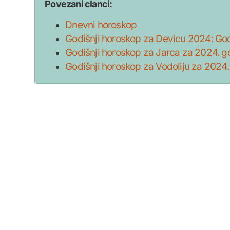
Povezani clanci:
Dnevni horoskop
Godišnji horoskop za Devicu 2024: Godi
Godišnji horoskop za Jarca za 2024. god
Godišnji horoskop za Vodoliju za 2024. g