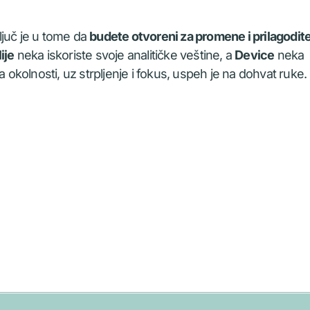
ključ je u tome da
budete otvoreni za promene i prilagodit
ije
neka iskoriste svoje analitičke veštine, a
Device
neka
a okolnosti, uz strpljenje i fokus, uspeh je na dohvat ruke.