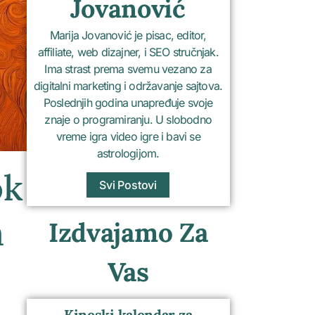
Jovanović
Marija Jovanović je pisac, editor,
affiliate, web dizajner, i SEO stručnjak.
Ima strast prema svemu vezano za
digitalni marketing i održavanje sajtova.
Poslednjih godina unapređuje svoje
znaje o programiranju. U slobodno
vreme igra video igre i bavi se
astrologijom.
ok
Svi Postovi
m
Izdvajamo Za
Vas
Kineski kalendar za