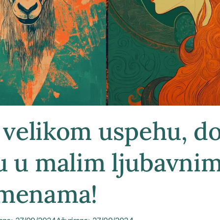
a velikom uspehu, d
ju u malim ljubavni
menama!