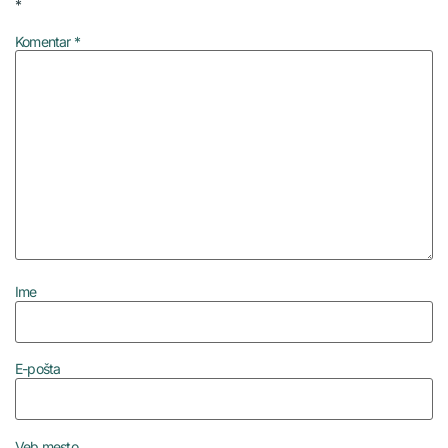
*
Komentar
*
Ime
E-pošta
Veb mesto