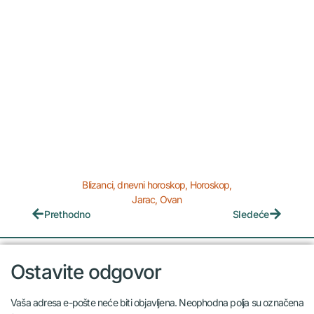
Blizanci
,
dnevni horoskop
,
Horoskop
,
Jarac
,
Ovan
Prethodno
Sledeće
Ostavite odgovor
Vaša adresa e-pošte neće biti objavljena.
Neophodna polja su označena