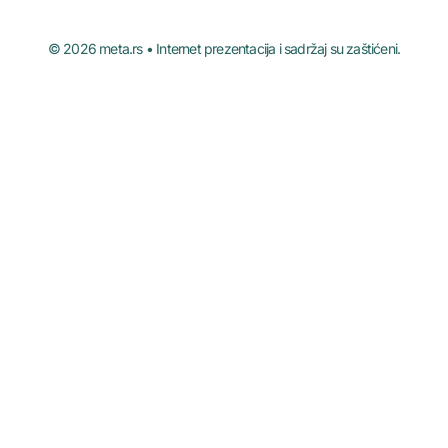
© 2026 meta.rs • Internet prezentacija i sadržaj su zaštićeni.