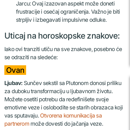
Jarcu: Ovaj izazovan aspekt može doneti
frustracije i osećaj ograničenja. Važno je biti
strpljiv i izbegavati impulsivne odluke.
Uticaj na horoskopske znakove:
Iako ovi tranziti utiču na sve znakove, posebno će
se odraziti na sledeće:
Ovan
Ljubav:
Sunčev sekstil sa Plutonom donosi priliku
za duboku transformaciju u ljubavnom životu.
Možete osetiti potrebu da redefinišete svoje
emotivne veze i oslobodite se starih obrazaca koji
vas sputavaju.
Otvorena komunikacija sa
partnerom
može dovesti do jačanja veze.