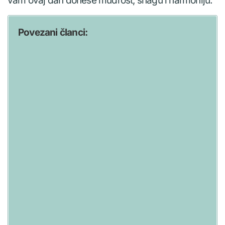
vam ovaj dan donese mudrost, snagu i harmoniju.
Povezani članci: