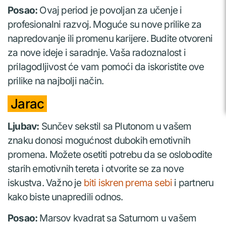
Posao:
Ovaj period je povoljan za učenje i
profesionalni razvoj. Moguće su nove prilike za
napredovanje ili promenu karijere. Budite otvoreni
za nove ideje i saradnje. Vaša radoznalost i
prilagodljivost će vam pomoći da iskoristite ove
prilike na najbolji način.
Jarac
Ljubav:
Sunčev sekstil sa Plutonom u vašem
znaku donosi mogućnost dubokih emotivnih
promena. Možete osetiti potrebu da se oslobodite
starih emotivnih tereta i otvorite se za nove
iskustva. Važno je
biti iskren prema sebi
i partneru
kako biste unapredili odnos.
Posao:
Marsov kvadrat sa Saturnom u vašem