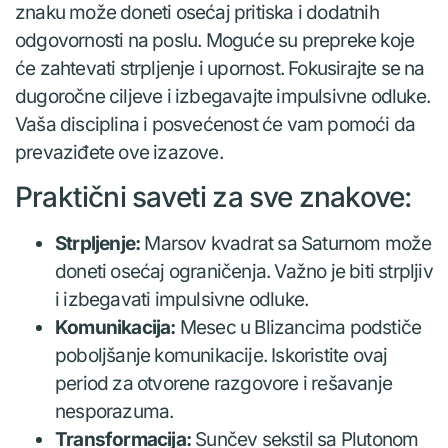
znaku može doneti osećaj pritiska i dodatnih
odgovornosti na poslu. Moguće su prepreke koje
će zahtevati strpljenje i upornost. Fokusirajte se na
dugoročne ciljeve i izbegavajte impulsivne odluke.
Vaša disciplina i posvećenost će vam pomoći da
prevaziđete ove izazove.
Praktični saveti za sve znakove:
Strpljenje:
Marsov kvadrat sa Saturnom može
doneti osećaj ograničenja. Važno je biti strpljiv
i izbegavati impulsivne odluke.
Komunikacija:
Mesec u Blizancima podstiče
poboljšanje komunikacije. Iskoristite ovaj
period za otvorene razgovore i rešavanje
nesporazuma.
Transformacija:
Sunčev sekstil sa Plutonom