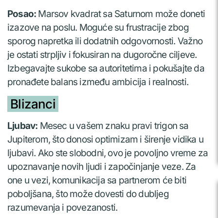
Posao:
Marsov kvadrat sa Saturnom može doneti
izazove na poslu. Moguće su frustracije zbog
sporog napretka ili dodatnih odgovornosti. Važno
je ostati strpljiv i fokusiran na dugoročne ciljeve.
Izbegavajte sukobe sa autoritetima i pokušajte da
pronađete balans između ambicija i realnosti.
Blizanci
Ljubav:
Mesec u vašem znaku pravi trigon sa
Jupiterom, što donosi optimizam i širenje vidika u
ljubavi. Ako ste slobodni, ovo je povoljno vreme za
upoznavanje novih ljudi i započinjanje veze. Za
one u vezi, komunikacija sa partnerom će biti
poboljšana, što može dovesti do dubljeg
razumevanja i povezanosti.