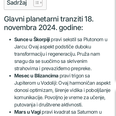
Sadržaj
Glavni planetarni tranziti 18.
novembra 2024. godine:
Sunce u Škorpiji
pravi sekstil sa Plutonom u
Jarcu: Ovaj aspekt podstiče duboku
transformaciju i regeneraciju. Pruža nam
snagu da se suočimo sa skrivenim
strahovima i prevaziđemo prepreke.
Mesec u Blizancima
pravi trigon sa
Jupiterom u Vodoliji: Ovaj harmoničan aspekt
donosi optimizam, širenje vidika i poboljšanje
komunikacije. Povoljno je vreme za učenje,
putovanja i društvene aktivnosti.
Mars u Vagi
pravi kvadrat sa Saturnom u