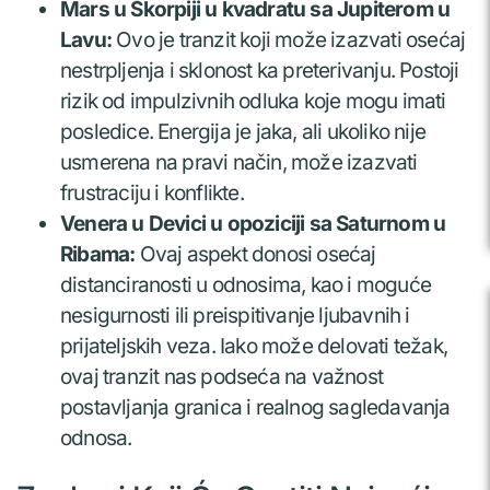
Mars u Škorpiji u kvadratu sa Jupiterom u
Lavu:
Ovo je tranzit koji može izazvati osećaj
nestrpljenja i sklonost ka preterivanju. Postoji
rizik od impulzivnih odluka koje mogu imati
posledice. Energija je jaka, ali ukoliko nije
usmerena na pravi način, može izazvati
frustraciju i konflikte.
Venera u Devici u opoziciji sa Saturnom u
Ribama:
Ovaj aspekt donosi osećaj
distanciranosti u odnosima, kao i moguće
nesigurnosti ili preispitivanje ljubavnih i
prijateljskih veza. Iako može delovati težak,
ovaj tranzit nas podseća na važnost
postavljanja granica i realnog sagledavanja
odnosa.