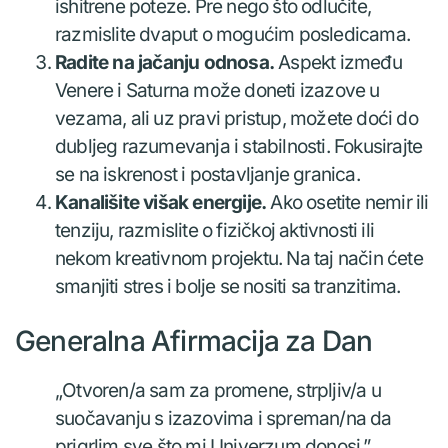
ishitrene poteze. Pre nego što odlučite,
razmislite dvaput o mogućim posledicama.
Radite na jačanju odnosa.
Aspekt između
Venere i Saturna može doneti izazove u
vezama, ali uz pravi pristup, možete doći do
dubljeg razumevanja i stabilnosti. Fokusirajte
se na iskrenost i postavljanje granica.
Kanališite višak energije.
Ako osetite nemir ili
tenziju, razmislite o fizičkoj aktivnosti ili
nekom kreativnom projektu. Na taj način ćete
smanjiti stres i bolje se nositi sa tranzitima.
Generalna Afirmacija za Dan
„Otvoren/a sam za promene, strpljiv/a u
suočavanju s izazovima i spreman/na da
prigrlim sve što mi Univerzum donosi.”