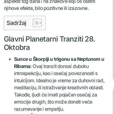
aspekte tog dana i na znakove koji će osetiti
njihove efekte, bilo pozitivne ili izazovne.
Sadržaj
Glavni Planetarni Tranziti 28.
Oktobra
Sunce u Škorpiji u trigonu sa Neptunom u
Ribama:
Ovaj tranzit donosi duboku
introspekciju, kao i osećaj povezanosti s
intuicijom. Idealno je vreme za duhovni rad,
meditaciju, ili istraživanje kreativnih oblasti.
Takođe, ljudi će imati pojačan osećaj za
emocije drugih, što može doneti veće
razumevanje i empatiju.