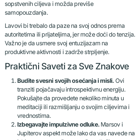
sopstvenih ciljeva i možda previše
samopouzdanja.
Lavovi bi trebalo da paze na svoj odnos prema
autoritetima ili prijateljima, jer može doći do tenzija.
Važno je da usmere svoj entuzijazam na
produktivne aktivnosti i zadrže strpljenje.
Praktični Saveti za Sve Znakove
Budite svesni svojih osećanja i misli.
Ovi
tranziti pojačavaju introspektivnu energiju.
Pokušajte da provedete nekoliko minuta u
meditaciji ili razmišljanju o svojim ciljevima i
vrednostima.
Izbegavajte impulzivne odluke.
Marsov i
Jupiterov aspekt može lako da vas navede na