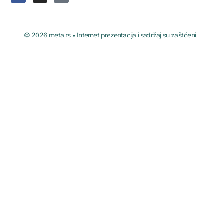
© 2026 meta.rs • Internet prezentacija i sadržaj su zaštićeni.