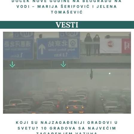
DOČEK NOVE GODINE NA BEOGRADU NA
VODI – MARIJA ŠERIFOVIĆ I JELENA
TOMAŠEVIĆ
VESTI
KOJI SU NAJZAGAĐENIJI GRADOVI U
SVETU? 10 GRADOVA SA NAJVEĆIM
ZAGAĐENJEM VAZUHA