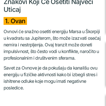
Znakovi Koji Će Osetiti Najveći
Uticaj
1. Ovan
Ovnovi će snažno osetiti energiju Marsa u Škorpiji
u kvadratu sa Jupiterom, što može izazvati osećaj
nemira i nestrpljenja. Ovaj tranzit može doneti
impulsivnost, što često vodi u konflikte, naročito u
profesionalnim i društvenim sferama.
Savet za Ovnove je da pokušaju da kanališu ovu
energiju u fizičke aktivnosti kako bi izbegli stres i
ishitrene odluke koje mogu imati negativne
posledice.