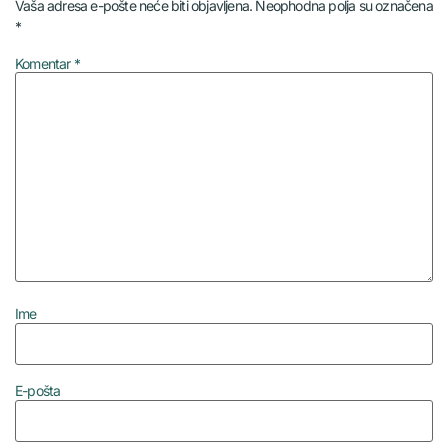
Vaša adresa e-pošte neće biti objavljena.
Neophodna polja su označena
*
Komentar
*
Ime
E-pošta