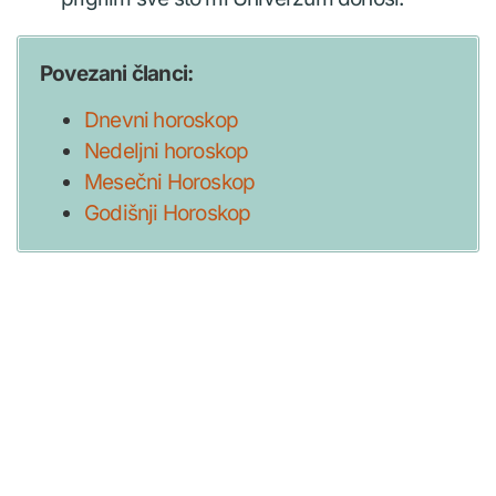
Povezani članci:
Dnevni horoskop
Nedeljni horoskop
Mesečni Horoskop
Godišnji Horoskop