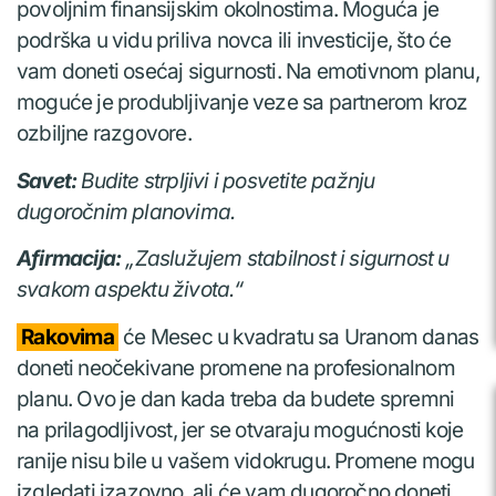
povoljnim finansijskim okolnostima. Moguća je
podrška u vidu priliva novca ili investicije, što će
vam doneti osećaj sigurnosti. Na emotivnom planu,
moguće je produbljivanje veze sa partnerom kroz
ozbiljne razgovore.
Savet:
Budite strpljivi i posvetite pažnju
dugoročnim planovima.
Afirmacija:
„Zaslužujem stabilnost i sigurnost u
svakom aspektu života.“
Rakovima
će Mesec u kvadratu sa Uranom danas
doneti neočekivane promene na profesionalnom
planu. Ovo je dan kada treba da budete spremni
na prilagodljivost, jer se otvaraju mogućnosti koje
ranije nisu bile u vašem vidokrugu. Promene mogu
izgledati izazovno, ali će vam dugoročno doneti