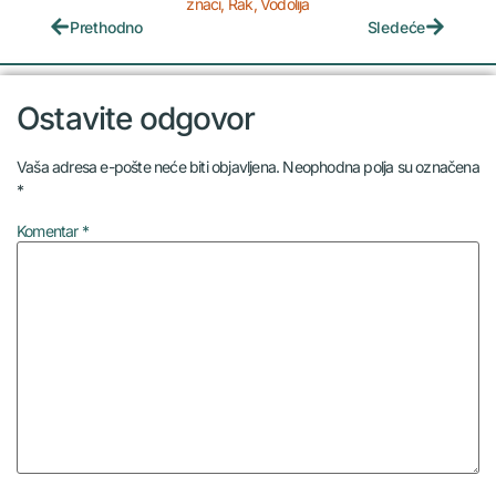
znaci
,
Rak
,
Vodolija
Prethodno
Sledeće
Ostavite odgovor
Vaša adresa e-pošte neće biti objavljena.
Neophodna polja su označena
*
Komentar
*