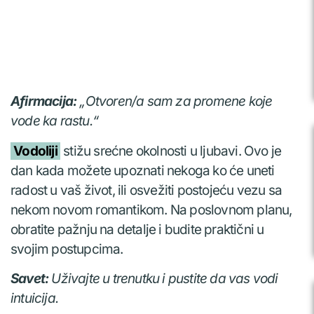
Afirmacija:
„Otvoren/a sam za promene koje
vode ka rastu.“
Vodoliji
stižu srećne okolnosti u ljubavi. Ovo je
dan kada možete upoznati nekoga ko će uneti
radost u vaš život, ili osvežiti postojeću vezu sa
nekom novom romantikom. Na poslovnom planu,
obratite pažnju na detalje i budite praktični u
svojim postupcima.
Savet:
Uživajte u trenutku i pustite da vas vodi
intuicija.