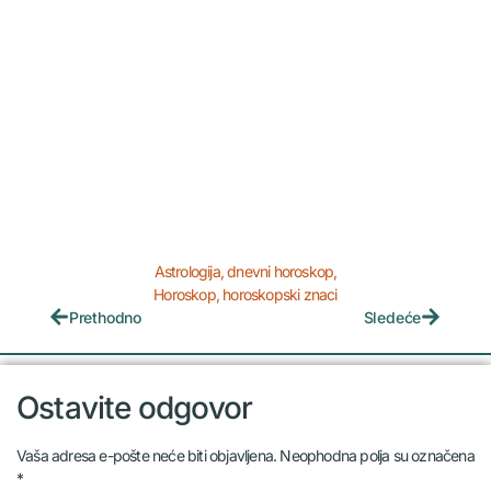
Astrologija
,
dnevni horoskop
,
Horoskop
,
horoskopski znaci
Prethodno
Sledeće
Ostavite odgovor
Vaša adresa e-pošte neće biti objavljena.
Neophodna polja su označena
*