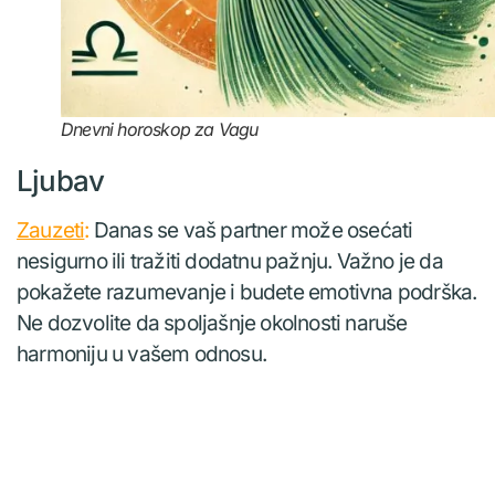
Dnevni horoskop za Vagu
Ljubav
Zauzeti
:
Danas se vaš partner može osećati
nesigurno ili tražiti dodatnu pažnju. Važno je da
pokažete razumevanje i budete emotivna podrška.
Ne dozvolite da spoljašnje okolnosti naruše
harmoniju u vašem odnosu.