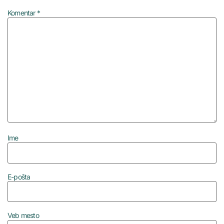
Komentar
*
Ime
E-pošta
Veb mesto