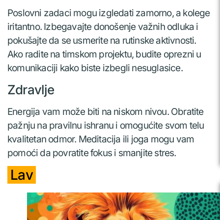
Poslovni zadaci mogu izgledati zamorno, a kolege
iritantno. Izbegavajte donošenje važnih odluka i
pokušajte da se usmerite na rutinske aktivnosti.
Ako radite na timskom projektu, budite oprezni u
komunikaciji kako biste izbegli nesuglasice.
Zdravlje
Energija vam može biti na niskom nivou. Obratite
pažnju na pravilnu ishranu i omogućite svom telu
kvalitetan odmor. Meditacija ili joga mogu vam
pomoći da povratite fokus i smanjite stres.
Lav