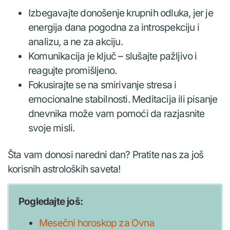
Izbegavajte donošenje krupnih odluka, jer je
energija dana pogodna za introspekciju i
analizu, a ne za akciju.
Komunikacija je ključ – slušajte pažljivo i
reagujte promišljeno.
Fokusirajte se na smirivanje stresa i
emocionalne stabilnosti. Meditacija ili pisanje
dnevnika može vam pomoći da razjasnite
svoje misli.
Šta vam donosi naredni dan? Pratite nas za još
korisnih astroloških saveta!
Pogledajte još:
Mesečni horoskop za Ovna