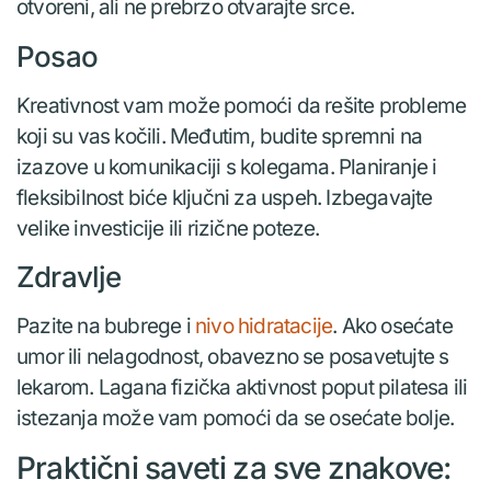
otvoreni, ali ne prebrzo otvarajte srce.
Posao
Kreativnost vam može pomoći da rešite probleme
koji su vas kočili. Međutim, budite spremni na
izazove u komunikaciji s kolegama. Planiranje i
fleksibilnost biće ključni za uspeh. Izbegavajte
velike investicije ili rizične poteze.
Zdravlje
Pazite na bubrege i
nivo hidratacije
. Ako osećate
umor ili nelagodnost, obavezno se posavetujte s
lekarom. Lagana fizička aktivnost poput pilatesa ili
istezanja može vam pomoći da se osećate bolje.
Praktični saveti za sve znakove: