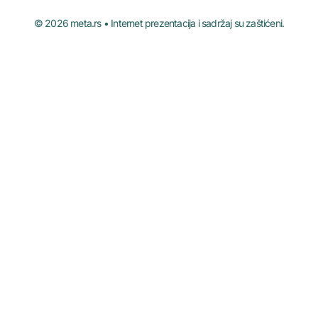
© 2026 meta.rs • Internet prezentacija i sadržaj su zaštićeni.