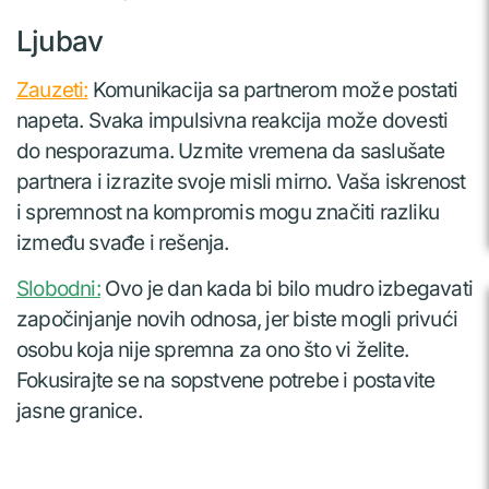
Ljubav
Zauzeti:
Komunikacija sa partnerom može postati
napeta. Svaka impulsivna reakcija može dovesti
do nesporazuma. Uzmite vremena da saslušate
partnera i izrazite svoje misli mirno. Vaša iskrenost
i spremnost na kompromis mogu značiti razliku
između svađe i rešenja.
Slobodni:
Ovo je dan kada bi bilo mudro izbegavati
započinjanje novih odnosa, jer biste mogli privući
osobu koja nije spremna za ono što vi želite.
Fokusirajte se na sopstvene potrebe i postavite
jasne granice.