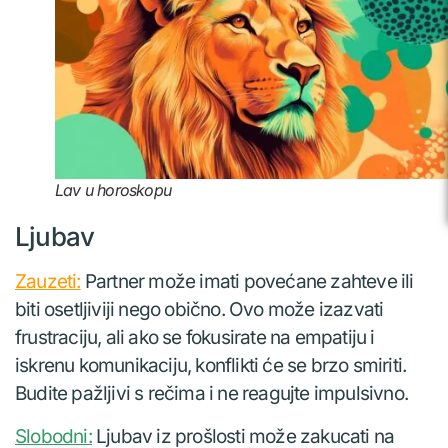
Lav u horoskopu
Ljubav
Zauzeti:
Partner može imati povećane zahteve ili
biti osetljiviji nego obično. Ovo može izazvati
frustraciju, ali ako se fokusirate na empatiju i
iskrenu komunikaciju, konflikti će se brzo smiriti.
Budite pažljivi s rečima i ne reagujte impulsivno.
Slobodni:
Ljubav iz prošlosti može zakucati na