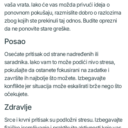
vaša vrata. Iako će vas možda privući ideja o
ponovnom pokušaju, razmislite dobro o razlozima
zbog kojih ste prekinuli taj odnos. Budite oprezni
da ne ponovite stare greške.
Posao
Osećate pritisak od strane nadređenih ili
saradnika. Iako vam to može podići nivo stresa,
pokušajte da ostanete fokusirani na zadatke i
završite ih najbolje što možete. Izbegavajte
konflikte jer situacija može eskalirati brže nego što
očekujete.
Zdravlje
Srce i krvni pritisak su podložni stresu. Izbegavajte
fizičko iscrpljivanje i praktikujte aktivnosti koje vas