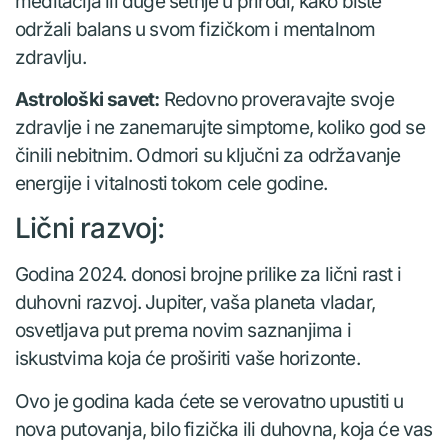
meditacija ili duge šetnje u prirodi, kako biste
održali balans u svom fizičkom i mentalnom
zdravlju.
Astrološki savet:
Redovno proveravajte svoje
zdravlje i ne zanemarujte simptome, koliko god se
činili nebitnim. Odmori su ključni za održavanje
energije i vitalnosti tokom cele godine.
Lični razvoj:
Godina 2024. donosi brojne prilike za lični rast i
duhovni razvoj. Jupiter, vaša planeta vladar,
osvetljava put prema novim saznanjima i
iskustvima koja će proširiti vaše horizonte.
Ovo je godina kada ćete se verovatno upustiti u
nova putovanja, bilo fizička ili duhovna, koja će vas