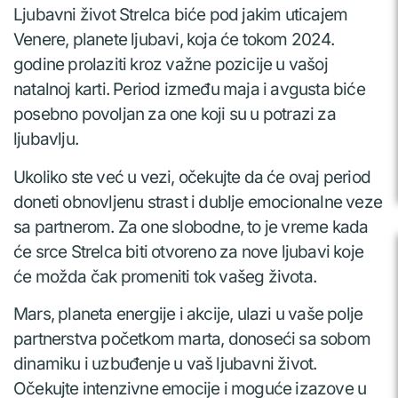
Ljubavni život Strelca biće pod jakim uticajem
Venere, planete ljubavi, koja će tokom 2024.
godine prolaziti kroz važne pozicije u vašoj
natalnoj karti. Period između maja i avgusta biće
posebno povoljan za one koji su u potrazi za
ljubavlju.
Ukoliko ste već u vezi, očekujte da će ovaj period
doneti obnovljenu strast i dublje emocionalne veze
sa partnerom. Za one slobodne, to je vreme kada
će srce Strelca biti otvoreno za nove ljubavi koje
će možda čak promeniti tok vašeg života.
Mars, planeta energije i akcije, ulazi u vaše polje
partnerstva početkom marta, donoseći sa sobom
dinamiku i uzbuđenje u vaš ljubavni život.
Očekujte intenzivne emocije i moguće izazove u