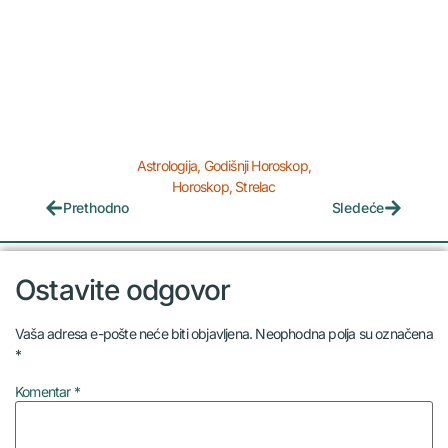
Astrologija
,
Godišnji Horoskop
,
Horoskop
,
Strelac
Prethodno
Sledeće
Ostavite odgovor
Vaša adresa e-pošte neće biti objavljena.
Neophodna polja su označena
*
Komentar
*