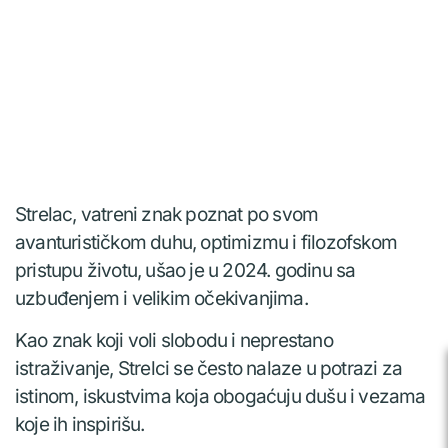
Strelac, vatreni znak poznat po svom
avanturističkom duhu, optimizmu i filozofskom
pristupu životu, ušao je u 2024. godinu sa
uzbuđenjem i velikim očekivanjima.
Kao znak koji voli slobodu i neprestano
istraživanje, Strelci se često nalaze u potrazi za
istinom, iskustvima koja obogaćuju dušu i vezama
koje ih inspirišu.