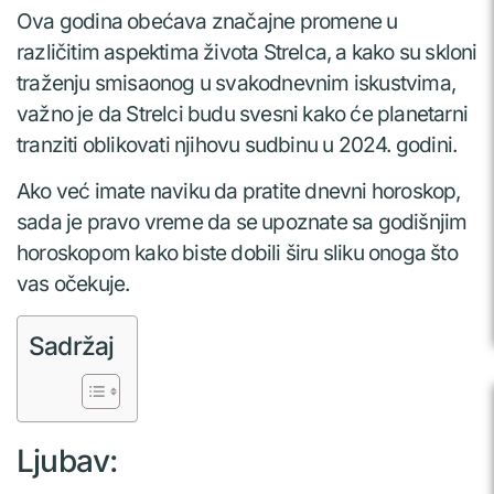
Ova godina obećava značajne promene u
različitim aspektima života Strelca, a kako su skloni
traženju smisaonog u svakodnevnim iskustvima,
važno je da Strelci budu svesni kako će planetarni
tranziti oblikovati njihovu sudbinu u 2024. godini.
Ako već imate naviku da pratite dnevni horoskop,
sada je pravo vreme da se upoznate sa godišnjim
horoskopom kako biste dobili širu sliku onoga što
vas očekuje.
Sadržaj
Ljubav: