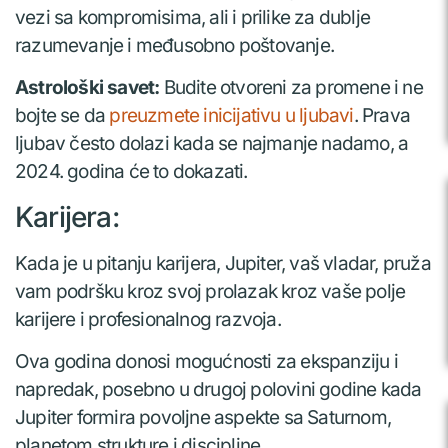
vezi sa kompromisima, ali i prilike za dublje
razumevanje i međusobno poštovanje.
Astrološki savet:
Budite otvoreni za promene i ne
bojte se da
preuzmete inicijativu u ljubavi
. Prava
ljubav često dolazi kada se najmanje nadamo, a
2024. godina će to dokazati.
Karijera:
Kada je u pitanju karijera, Jupiter, vaš vladar, pruža
vam podršku kroz svoj prolazak kroz vaše polje
karijere i profesionalnog razvoja.
Ova godina donosi mogućnosti za ekspanziju i
napredak, posebno u drugoj polovini godine kada
Jupiter formira povoljne aspekte sa Saturnom,
planetom strukture i discipline.