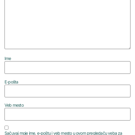
Ime
E-pošta
Veb mesto
Sačuvaj moje ime, e-poštu i veb mesto u ovom pregledaču veba za