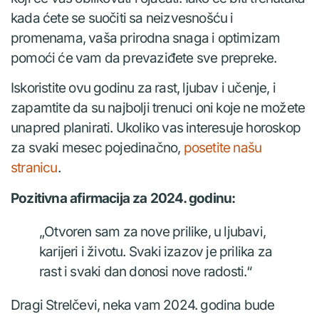
kada ćete se suočiti sa neizvesnošću i
promenama, vaša prirodna snaga i optimizam
pomoći će vam da prevaziđete sve prepreke.
Iskoristite ovu godinu za rast, ljubav i učenje, i
zapamtite da su najbolji trenuci oni koje ne možete
unapred planirati. Ukoliko vas interesuje horoskop
za svaki mesec pojedinačno,
posetite našu
stranicu
.
Pozitivna afirmacija za 2024. godinu:
„Otvoren sam za nove prilike, u ljubavi,
karijeri i životu. Svaki izazov je prilika za
rast i svaki dan donosi nove radosti.“
Dragi Strelčevi, neka vam 2024. godina bude