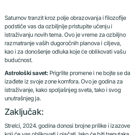
Saturnov tranzit kroz polje obrazovanja i filozofije
podstiče vas da ozbiljnije pristupite učenju i
istraživanju novih tema. Ovo je vreme za ozbiljno
razmatranje vaših dugoročnih planova i ciljeva,
kao i za donošenje odluka koje će oblikovati vašu
budućnost.
Astrološki savet:
Prigrlite promene i ne bojte se da
izađete iz svoje zone komfora. Ovo je godina za
istraživanje, kako spoljašnjeg sveta, tako i svog
unutrašnjeg ja.
Zaključak:
Strelci, 2024. godina donosi brojne prilike i izazove
koji će vas oblikovati i ojačati. Iako će biti trenutaka