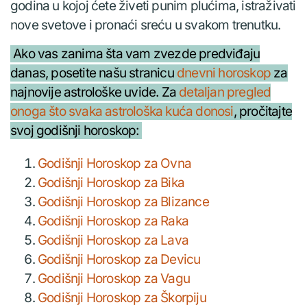
godina u kojoj ćete živeti punim plućima, istraživati
nove svetove i pronaći sreću u svakom trenutku.
Ako vas zanima šta vam zvezde predviđaju
danas, posetite našu stranicu
dnevni horoskop
za
najnovije astrološke uvide. Za
detaljan pregled
onoga što svaka astrološka kuća donosi
, pročitajte
svoj godišnji horoskop:
Godišnji Horoskop za Ovna
Godišnji Horoskop za Bika
Godišnji Horoskop za Blizance
Godišnji Horoskop za Raka
Godišnji Horoskop za Lava
Godišnji Horoskop za Devicu
Godišnji Horoskop za Vagu
Godišnji Horoskop za Škorpiju