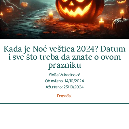
Kada je Noć veštica 2024? Datum
i sve što treba da znate o ovom
prazniku
Siniša Vukadinović
Objavljeno: 14/10/2024
Ažurirano: 25/10/2024
Događaji