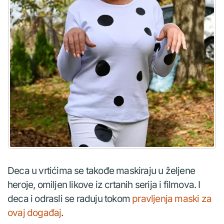
Deca u vrtićima se takođe maskiraju u željene
heroje, omiljen likove iz crtanih serija i filmova. I
deca i odrasli se raduju tokom
pravljenja maski za
ovaj događaj
.