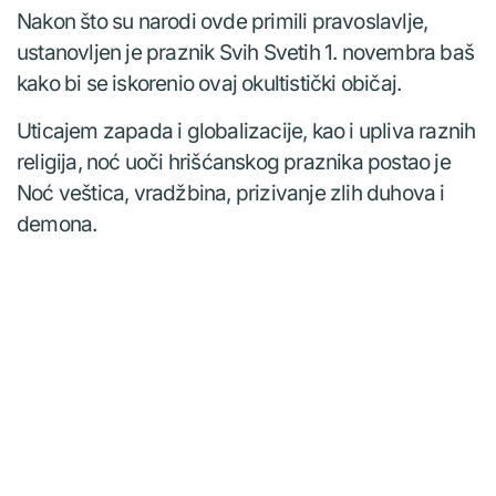
Nakon što su narodi ovde primili pravoslavlje,
ustanovljen je praznik Svih Svetih 1. novembra baš
kako bi se iskorenio ovaj okultistički običaj.
Uticajem zapada i globalizacije, kao i upliva raznih
religija, noć uoči hrišćanskog praznika postao je
Noć veštica, vradžbina, prizivanje zlih duhova i
demona.