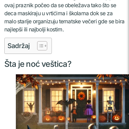
ovaj praznik počeo da se obeležava tako što se
deca maskiraju u vrtićima i školama dok se za
malo starije organizuju tematske večeri gde se bira
najlepši ili najbolji kostim.
Sadržaj
Šta je noć veštica?