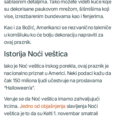
sablasnim detaljima. Tako možete videti kuće koje
su dekorisane paukovom mrežom, šišmišima koji
vise, izrezbarenim bundevama kao i fenjerima.
Kao i za Božić, Amerikanci se nezvanično takmiče
u komšiluku ko će bolju dekoraciju napraviti za
ovaj praznik.
Istorija Noći veštica
Iako je Noć veštica irskog porekla, ovaj praznik je
nacionalno priznat u Americi. Neki podaci kažu da
čak 150 miliona ljudi učestvuje na proslavama
“Halloween’a”.
Veruje se da Noć veštica imamo zahvaljujući
Ircima.
Jedno od objašnjenja
slavljenja Noći
veštica je to da su Kelti 1. novembar smatrali