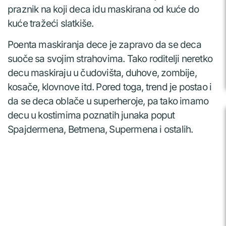
praznik na koji deca idu maskirana od kuće do
kuće tražeći slatkiše.
Poenta maskiranja dece je zapravo da se deca
suoče sa svojim strahovima. Tako roditelji neretko
decu maskiraju u čudovišta, duhove, zombije,
kosače, klovnove itd. Pored toga, trend je postao i
da se deca oblače u superheroje, pa tako imamo
decu u kostimima poznatih junaka poput
Spajdermena, Betmena, Supermena i ostalih.