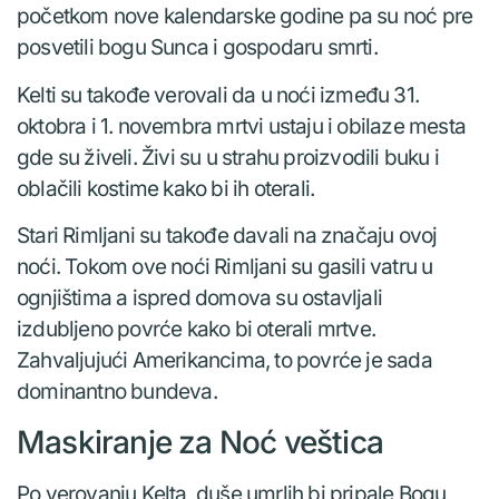
početkom nove kalendarske godine pa su noć pre
posvetili bogu Sunca i gospodaru smrti.
Kelti su takođe verovali da u noći između 31.
oktobra i 1. novembra mrtvi ustaju i obilaze mesta
gde su živeli. Živi su u strahu proizvodili buku i
oblačili kostime kako bi ih oterali.
Stari Rimljani su takođe davali na značaju ovoj
noći. Tokom ove noći Rimljani su gasili vatru u
ognjištima a ispred domova su ostavljali
izdubljeno povrće kako bi oterali mrtve.
Zahvaljujući Amerikancima, to povrće je sada
dominantno bundeva.
Maskiranje za Noć veštica
Po verovanju Kelta, duše umrlih bi pripale Bogu