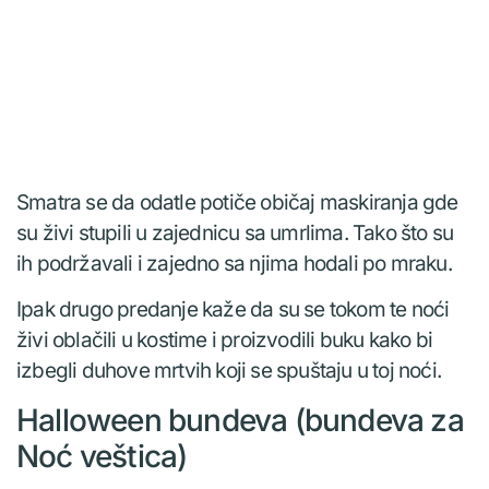
Smatra se da odatle potiče običaj maskiranja gde
su živi stupili u zajednicu sa umrlima. Tako što su
ih podržavali i zajedno sa njima hodali po mraku.
Ipak drugo predanje kaže da su se tokom te noći
živi oblačili u kostime i proizvodili buku kako bi
izbegli duhove mrtvih koji se spuštaju u toj noći.
Halloween bundeva (bundeva za
Noć veštica)