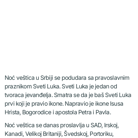
Noć veštica u Srbiji se podudara sa pravoslavnim
praznikom Sveti Luka. Sveti Luka je jedan od
tvoraca jevanđelja. Smatra se da je baš Sveti Luka
prvi koji je pravio ikone. Napravio je ikone Isusa
Hrista, Bogorodice i apostola Petra i Pavla.
Noć veštica se danas proslavlja u SAD, Irskoj,
Kanadi, Velikoj Britaniji, Švedskoj, Portoriku,