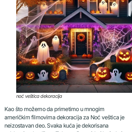
noć veštica dekoracija
Kao što možemo da primetimo u mnogim
američkim filmovima dekoracija za Noć veštica je
neizostavan deo. Svaka kuća je dekorisana