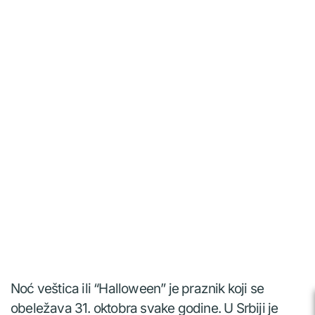
Noć veštica ili “Halloween” je praznik koji se
obeležava 31. oktobra svake godine. U Srbiji je