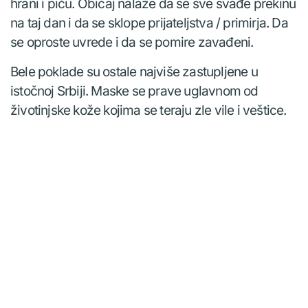
hrani i piću. Običaj nalaže da se sve svađe prekinu
na taj dan i da se sklope prijateljstva / primirja. Da
se oproste uvrede i da se pomire zavađeni.
Bele poklade su ostale najviše zastupljene u
istočnoj Srbiji. Maske se prave uglavnom od
životinjske kože kojima se teraju zle vile i veštice.