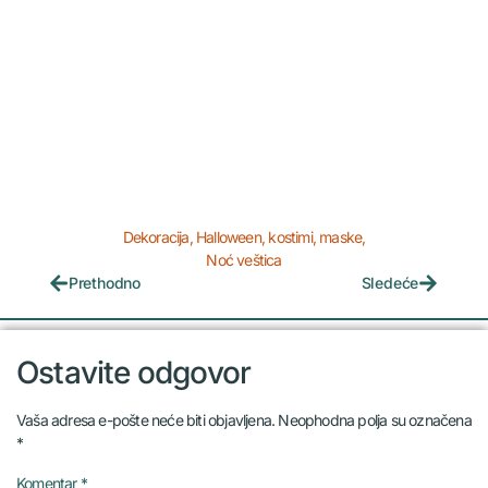
Dekoracija
,
Halloween
,
kostimi
,
maske
,
Noć veštica
Prethodno
Sledeće
Ostavite odgovor
Vaša adresa e-pošte neće biti objavljena.
Neophodna polja su označena
*
Komentar
*