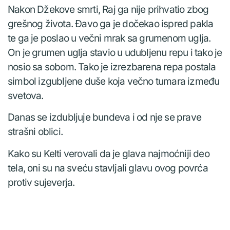
Nakon Džekove smrti, Raj ga nije prihvatio zbog
grešnog života. Đavo ga je dočekao ispred pakla
te ga je poslao u večni mrak sa grumenom uglja.
On je grumen uglja stavio u udubljenu repu i tako je
nosio sa sobom. Tako je izrezbarena repa postala
simbol izgubljene duše koja večno tumara između
svetova.
Danas se izdubljuje bundeva i od nje se prave
strašni oblici.
Kako su Kelti verovali da je glava najmoćniji deo
tela, oni su na sveću stavljali glavu ovog povrća
protiv sujeverja.