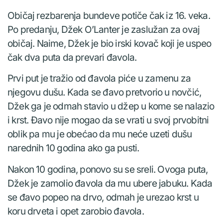
Običaj rezbarenja bundeve potiče čak iz 16. veka.
Po predanju, Džek O’Lanter je zaslužan za ovaj
običaj. Naime, Džek je bio irski kovač koji je uspeo
čak dva puta da prevari đavola.
Prvi put je tražio od đavola piće u zamenu za
njegovu dušu. Kada se đavo pretvorio u novčić,
Džek ga je odmah stavio u džep u kome se nalazio
i krst. Đavo nije mogao da se vrati u svoj prvobitni
oblik pa mu je obećao da mu neće uzeti dušu
narednih 10 godina ako ga pusti.
Nakon 10 godina, ponovo su se sreli. Ovoga puta,
Džek je zamolio đavola da mu ubere jabuku. Kada
se đavo popeo na drvo, odmah je urezao krst u
koru drveta i opet zarobio đavola.