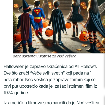
deca sakupljaju slatkiše za Noć veštica
Halloween je zapravo skraćenica od All Hollow’s
Eve što znači “Veče svih svetih” koji pada na 1.
novembar. Noć veštica je zapravo termin koji se
prvi put upotrebio kada je izašao istoimeni film iz
1974. godine.
Iz američkih filmova smo naučili da je Noć veštica