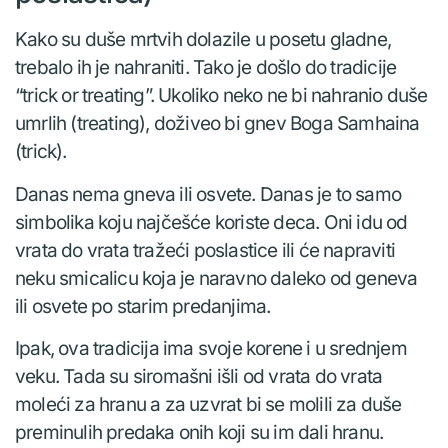
Kako su duše mrtvih dolazile u posetu gladne,
trebalo ih je nahraniti. Tako je došlo do tradicije
“trick or treating”. Ukoliko neko ne bi nahranio duše
umrlih (treating), doživeo bi gnev Boga Samhaina
(trick).
Danas nema gneva ili osvete. Danas je to samo
simbolika koju najčešće koriste deca. Oni idu od
vrata do vrata tražeći poslastice ili će napraviti
neku smicalicu koja je naravno daleko od geneva
ili osvete po starim predanjima.
Ipak, ova tradicija ima svoje korene i u srednjem
veku. Tada su siromašni išli od vrata do vrata
moleći za hranu a za uzvrat bi se molili za duše
preminulih predaka onih koji su im dali hranu.