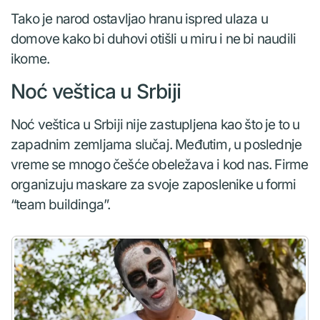
Tako je narod ostavljao hranu ispred ulaza u
domove kako bi duhovi otišli u miru i ne bi naudili
ikome.
Noć veštica u Srbiji
Noć veštica u Srbiji nije zastupljena kao što je to u
zapadnim zemljama slučaj. Međutim, u poslednje
vreme se mnogo češće obeležava i kod nas. Firme
organizuju maskare za svoje zaposlenike u formi
“team buildinga”.