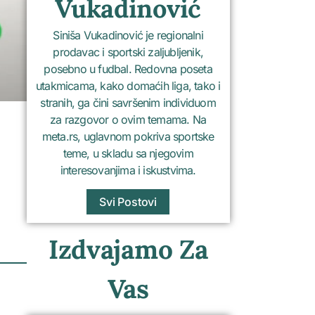
Vukadinović
Siniša Vukadinović je regionalni
prodavac i sportski zaljubljenik,
posebno u fudbal. Redovna poseta
utakmicama, kako domaćih liga, tako i
stranih, ga čini savršenim individuom
za razgovor o ovim temama. Na
meta.rs, uglavnom pokriva sportske
teme, u skladu sa njegovim
interesovanjima i iskustvima.
Svi Postovi
Izdvajamo Za
Vas