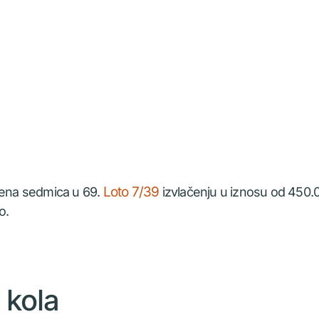
Loto 7/39
učena sedmica u 69.
izvlačenju u iznosu od 450.
o.
 kola