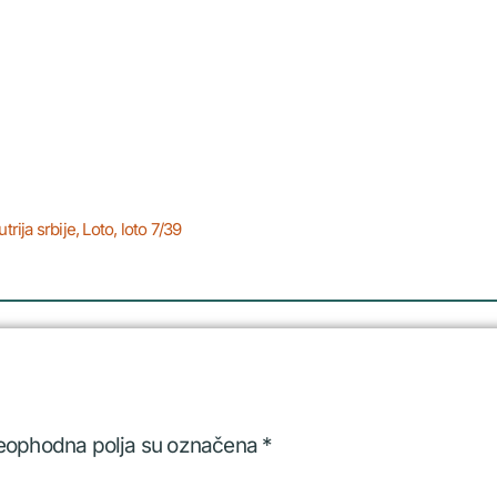
trija srbije
,
Loto
,
loto 7/39
eophodna polja su označena
*