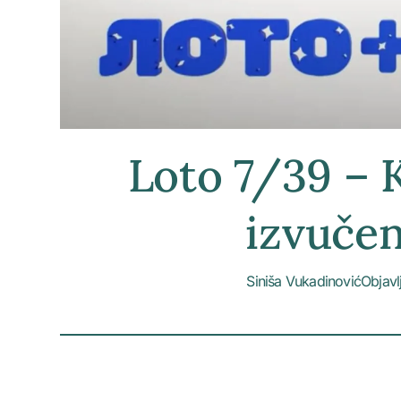
Loto 7/39 – K
izvučen
Siniša Vukadinović
Objavl