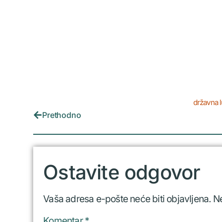
državna lu
Prethodno
Ostavite odgovor
Vaša adresa e-pošte neće biti objavljena.
N
Komentar
*