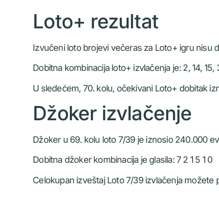
Loto+ rezultat
Izvučeni loto brojevi večeras za Loto+ igru nisu d
Dobitna kombinacija loto+ izvlačenja je: 2, 14, 15, 
U sledećem, 70. kolu, očekivani Loto+ dobitak iz
Džoker izvlačenje
Džoker u 69. kolu loto 7/39 je iznosio 240.000 evr
Dobitna džoker kombinacija je glasila: 7 2 1 5 1 0
Celokupan izveštaj Loto 7/39 izvlačenja možete p