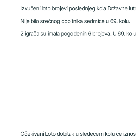
Izvučeni loto brojevi poslednjeg kola Državne lutrij
Nije bilo srećnog dobitnika sedmice u 69. kolu.
2 igrača su imala pogođenih 6 brojeva. U 69. kolu,
Očekivani Loto dobitak u sledećem kolu će iznosi