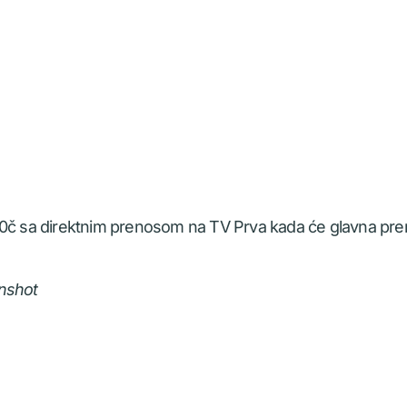
00č sa direktnim prenosom na TV Prva kada će glavna pre
enshot