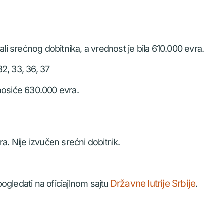
ali srećnog dobitnika, a vrednost je bila 610.000 evra.
32, 33, 36, 37
nosiće 630.000 evra.
a. Nije izvučen srećni dobitnik.
Državne lutrije Srbije
ogledati na oficiajlnom sajtu
.