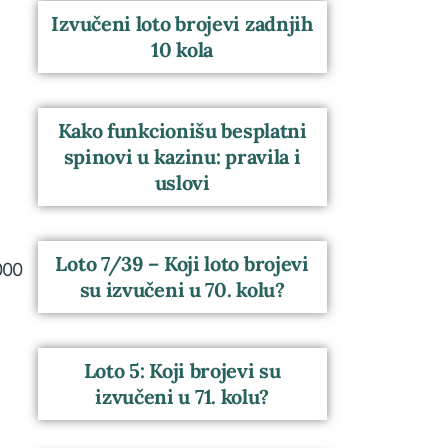
Izvučeni loto brojevi zadnjih
10 kola
Kako funkcionišu besplatni
spinovi u kazinu: pravila i
uslovi
Loto 7/39 – Koji loto brojevi
000
su izvučeni u 70. kolu?
Loto 5: Koji brojevi su
izvučeni u 71. kolu?