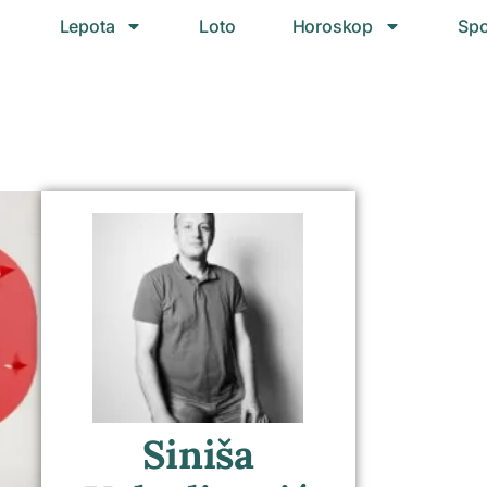
Lepota
Loto
Horoskop
Spo
Siniša