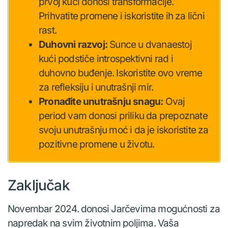
prvoj kući donosi transformacije.
Prihvatite promene i iskoristite ih za lični
rast.
Duhovni razvoj:
Sunce u dvanaestoj
kući podstiče introspektivni rad i
duhovno buđenje. Iskoristite ovo vreme
za refleksiju i unutrašnji mir.
Pronađite unutrašnju snagu:
Ovaj
period vam donosi priliku da prepoznate
svoju unutrašnju moć i da je iskoristite za
pozitivne promene u životu.
Zaključak
Novembar 2024. donosi Jarčevima mogućnosti za
napredak na svim životnim poljima. Vaša