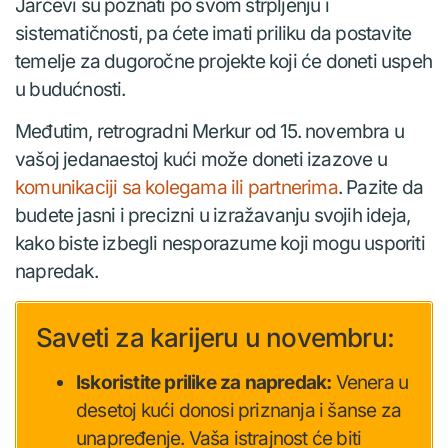
Jarčevi su poznati po svom strpljenju i
sistematičnosti, pa ćete imati priliku da postavite
temelje za dugoročne projekte koji će doneti uspeh
u budućnosti.
Međutim, retrogradni Merkur od 15. novembra u
vašoj jedanaestoj kući može doneti izazove u
komunikaciji sa kolegama ili partnerima
. Pazite da
budete jasni i precizni u izražavanju svojih ideja,
kako biste izbegli nesporazume koji mogu usporiti
napredak.
Saveti za karijeru u novembru:
Iskoristite prilike za napredak:
Venera u
desetoj kući donosi priznanja i šanse za
unapređenje. Vaša istrajnost će biti