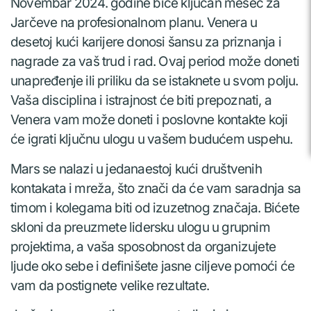
Novembar 2024. godine biće ključan mesec za
Jarčeve na profesionalnom planu. Venera u
desetoj kući karijere donosi šansu za priznanja i
nagrade za vaš trud i rad. Ovaj period može doneti
unapređenje ili priliku da se istaknete u svom polju.
Vaša disciplina i istrajnost će biti prepoznati, a
Venera vam može doneti i poslovne kontakte koji
će igrati ključnu ulogu u vašem budućem uspehu.
Mars se nalazi u jedanaestoj kući društvenih
kontakata i mreža, što znači da će vam saradnja sa
timom i kolegama biti od izuzetnog značaja. Bićete
skloni da preuzmete lidersku ulogu u grupnim
projektima, a vaša sposobnost da organizujete
ljude oko sebe i definišete jasne ciljeve pomoći će
vam da postignete velike rezultate.