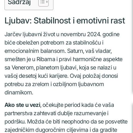
Sadržaj
Ljubav: Stabilnost i emotivni rast
Jarčev ljubavni život u novembru 2024. godine
biće obeležen potrebom za stabilnošću i
emocionalnim balansom. Saturn, vaš vladar,
smešten je u Ribama i pravi harmonične aspekte
sa Venerom, planetom ljubavi, koja se nalazi u
vašoj desetoj kući karijere. Ovaj položaj donosi
potrebu za zrelom i ozbiljnom ljubavnom
dinamikom.
Ako ste u vezi
, očekujte period kada će vaša
partnerstva zahtevati dublje razumevanje i
podršku. Možda će biti neophodno da se posvetite
zajedničkim dugoročnim ciljevima i da gradite