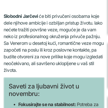
Slobodni Jarčevi
će biti privučeni osobama koje
dele njihove ambicije i ozbiljan pristup životu. Iako
nećete tražiti površne veze, moguće je da vam
neko iz profesionalnog okruženja privuče pažnju.
Sa Venerom u desetoj kući, romantične veze mogu
započeti na poslu ili kroz poslovne kontakte, pa
budite otvoreni za nove prilike koje mogu izgledati
neočekivano, ali savršeno uklopljene u vaš stil
života.
Saveti za ljubavni život u
novembru:
Fokusirajte se na stabilnost:
Potreba za