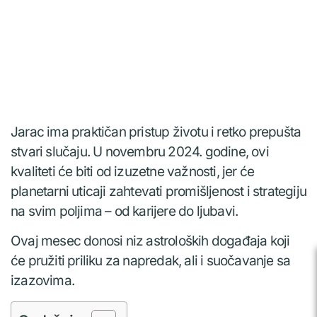
Jarac ima praktičan pristup životu i retko prepušta
stvari slučaju. U novembru 2024. godine, ovi
kvaliteti će biti od izuzetne važnosti, jer će
planetarni uticaji zahtevati promišljenost i strategiju
na svim poljima – od karijere do ljubavi.
Ovaj mesec donosi niz astroloških događaja koji
će pružiti priliku za napredak, ali i suočavanje sa
izazovima.