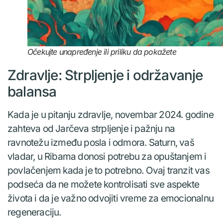
Očekujte unapređenje ili priliku da pokažete
Zdravlje: Strpljenje i održavanje
balansa
Kada je u pitanju zdravlje, novembar 2024. godine
zahteva od Jarčeva strpljenje i pažnju na
ravnotežu između posla i odmora. Saturn, vaš
vladar, u Ribama donosi potrebu za opuštanjem i
povlačenjem kada je to potrebno. Ovaj tranzit vas
podseća da ne možete kontrolisati sve aspekte
života i da je važno odvojiti vreme za emocionalnu
regeneraciju.