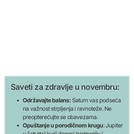
Saveti za zdravlje u novembru:
Održavajte balans:
Saturn vas podseća
na važnost strpljenja i ravnoteže. Ne
preopterećujte se obavezama.
Opuštanje u porodičnom krugu
: Jupiter
u četvrtoj kući donosi harmoniju i