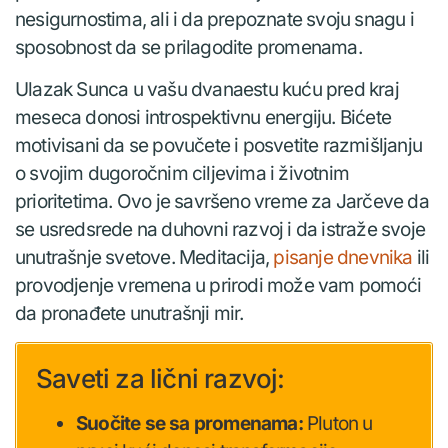
nesigurnostima, ali i da prepoznate svoju snagu i
sposobnost da se prilagodite promenama.
Ulazak Sunca u vašu dvanaestu kuću pred kraj
meseca donosi introspektivnu energiju. Bićete
motivisani da se povučete i posvetite razmišljanju
o svojim dugoročnim ciljevima i životnim
prioritetima. Ovo je savršeno vreme za Jarčeve da
se usredsrede na duhovni razvoj i da istraže svoje
unutrašnje svetove. Meditacija,
pisanje dnevnika
ili
provodjenje vremena u prirodi može vam pomoći
da pronađete unutrašnji mir.
Saveti za lični razvoj:
Suočite se sa promenama:
Pluton u