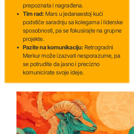
prepoznata i nagrađena.
Tim rad:
Mars u jedanaestoj kući
podstiče saradnju sa kolegama i liderske
sposobnosti, pa se fokusirajte na grupne
projekte.
Pazite na komunikaciju:
Retrogradni
Merkur može izazvati nesporazume, pa
se potrudite da jasno i precizno
komunicirate svoje ideje.