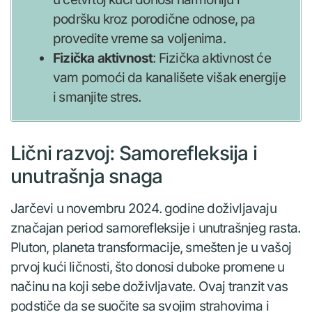
podršku kroz porodične odnose, pa
provedite vreme sa voljenima.
Fizička aktivnost
: Fizička aktivnost će
vam pomoći da kanališete višak energije
i smanjite stres.
Lični razvoj: Samorefleksija i
unutrašnja snaga
Jarčevi u novembru 2024. godine doživljavaju
značajan period samorefleksije i unutrašnjeg rasta.
Pluton, planeta transformacije, smešten je u vašoj
prvoj kući ličnosti, što donosi duboke promene u
načinu na koji sebe doživljavate. Ovaj tranzit vas
podstiče da se suočite sa svojim strahovima i