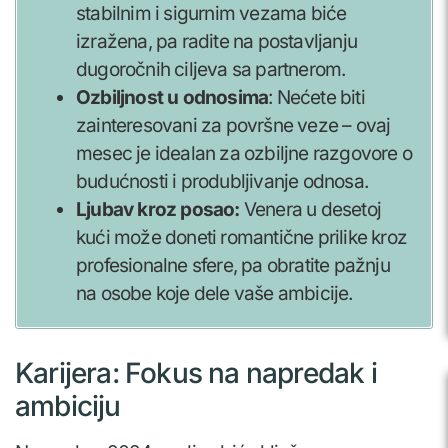
stabilnim i sigurnim vezama biće
izražena, pa radite na postavljanju
dugoročnih ciljeva sa partnerom.
Ozbiljnost u odnosima
: Nećete biti
zainteresovani za površne veze – ovaj
mesec je idealan za ozbiljne razgovore o
budućnosti i produbljivanje odnosa.
Ljubav kroz posao:
Venera u desetoj
kući može doneti romantične prilike kroz
profesionalne sfere, pa obratite pažnju
na osobe koje dele vaše ambicije.
Karijera: Fokus na napredak i
ambiciju