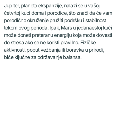
Jupiter, planeta ekspanzije, nalazi se u vašoj
četvrtoj kući doma i porodice, što znači da će vam
porodično okruženje pružiti podršku i stabilnost
tokom ovog perioda. Ipak, Mars u jedanaestoj kući
može doneti preteranu energiju koja može dovesti
do stresa ako se ne koristi pravilno. Fizičke
aktivnosti, poput vežbanja ili boravka u prirodi,
biće ključne za održavanje balansa.