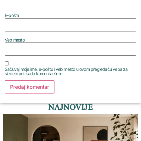
E-pošta
Veb mesto
Sačuvaj moje ime, e-poštu i veb mesto u ovom pregledaču veba za
sledeći put kada komentarišem.
NAJNOVIJE