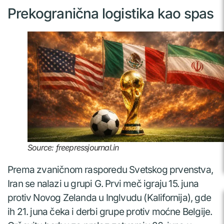
Prekogranična logistika kao spas
Source: freepressjournal.in
Prema zvaničnom rasporedu Svetskog prvenstva,
Iran se nalazi u grupi G. Prvi meč igraju 15. juna
protiv Novog Zelanda u Inglvudu (Kalifornija), gde
ih 21. juna čeka i derbi grupe protiv moćne Belgije.