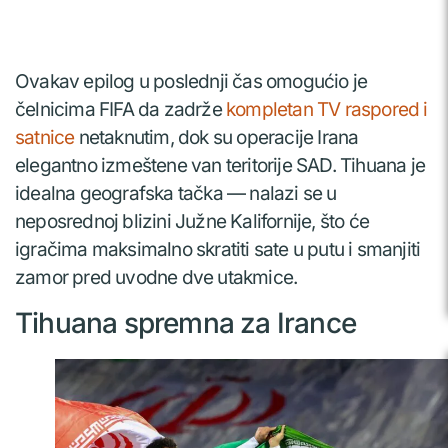
Ovakav epilog u poslednji čas omogućio je
čelnicima FIFA da zadrže
kompletan TV raspored i
satnice
netaknutim, dok su operacije Irana
elegantno izmeštene van teritorije SAD. Tihuana je
idealna geografska tačka — nalazi se u
neposrednoj blizini Južne Kalifornije, što će
igračima maksimalno skratiti sate u putu i smanjiti
zamor pred uvodne dve utakmice.
Tihuana spremna za Irance