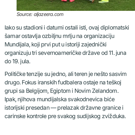
Source: aljazeera.com
Iako su stadioni i datumi ostali isti, ovaj diplomatski
šamar ostavlja ozbiljnu mrlju na organizaciju
Mundijala, koji prvi put u istoriji zajednički
organizuju tri severnoameričke države od 11. juna
do 19. jula.
Političke tenzije su jedno, ali teren je nešto sasvim
drugo. Fokus iranskih fudbalera ostaje na teškoj
grupi sa Belgijom, Egiptom i Novim Zelandom.
Ipak, njihova mundijalska svakodnevica biće
istorijski presedan — prelazak državne granice i
carinske kontrole pre svakog sudijskog zvižduka.