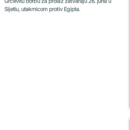
Grčevitu borbu za prolaz zatvaraju 26. juna u
Sijetlu, utakmicom protiv Egipta.