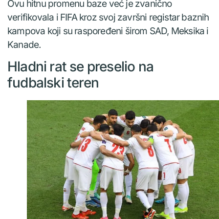
Ovu hitnu promenu baze već je zvanično
verifikovala i FIFA kroz svoj završni registar baznih
kampova koji su raspoređeni širom SAD, Meksika i
Kanade.
Hladni rat se preselio na
fudbalski teren