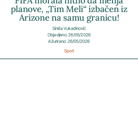
FIFA morala hitno da menja
planove, „Tim Meli“ izbačen iz
Arizone na samu granicu!
Siniša Vukadinović
Objavljeno: 26/05/2026
Ažurirano: 26/05/2026
Sport