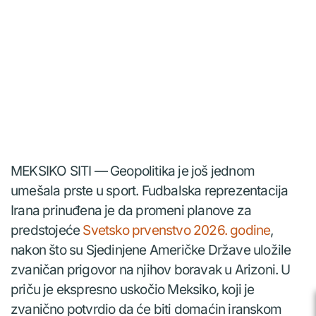
MEKSIKO SITI — Geopolitika je još jednom
umešala prste u sport. Fudbalska reprezentacija
Irana prinuđena je da promeni planove za
predstojeće
Svetsko prvenstvo 2026. godine
,
nakon što su Sjedinjene Američke Države uložile
zvaničan prigovor na njihov boravak u Arizoni. U
priču je ekspresno uskočio Meksiko, koji je
zvanično potvrdio da će biti domaćin iranskom