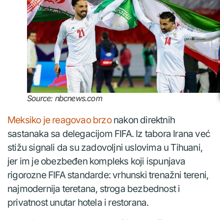
Source: nbcnews.com
Meksiko je reagovao brzo
nakon direktnih
sastanaka sa delegacijom FIFA. Iz tabora Irana već
stižu signali da su zadovoljni uslovima u Tihuani,
jer im je obezbeđen kompleks koji ispunjava
rigorozne FIFA standarde: vrhunski trenažni tereni,
najmodernija teretana, stroga bezbednost i
privatnost unutar hotela i restorana.