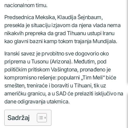
nacionalnom timu.
Predsednica Meksika, Klaudija Šejnbaum,
presekla je situaciju izjavom da njena vlada nema
nikakvih prepreka da grad Tihuanu ustupi Iranu
kao glavni bazni kamp tokom trajanja Mundijala.
Iranski savez je prvobitno sve dogovorio oko
priprema u Tusonu (Arizona). Međutim, pod
političkim pritiskom Vašingtona, pronađeno je
kompromisno rešenje: popularni „Tim Meli“ biće
smešten, treniraće i boraviti u Tihuani, tik uz
američku granicu, a u SAD će prelaziti isključivo na
dane odigravanja utakmica.
Sadržaj