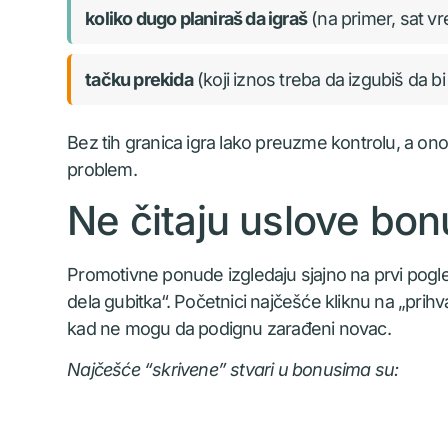
koliko dugo planiraš da igraš
(na primer, sat v
tačku prekida
(koji iznos treba da izgubiš da bi
Bez tih granica igra lako preuzme kontrolu, a ono
problem.
Ne čitaju uslove bo
Promotivne ponude izgledaju sjajno na prvi pogled
dela gubitka“. Početnici najčešće kliknu na „prihv
kad ne mogu da podignu zarađeni novac.
Najčešće “skrivene” stvari u bonusima su: