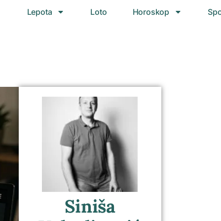
Lepota
Loto
Horoskop
Spo
Siniša