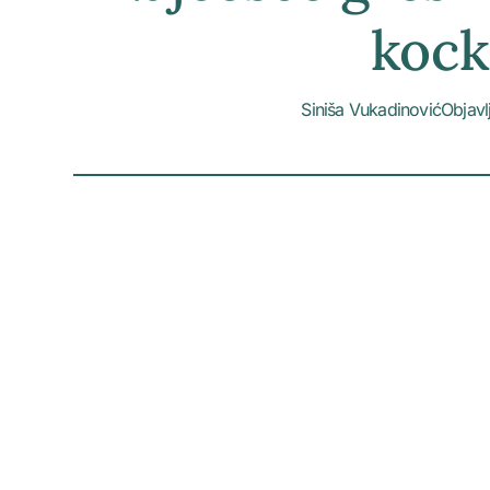
kock
Siniša Vukadinović
Objavl