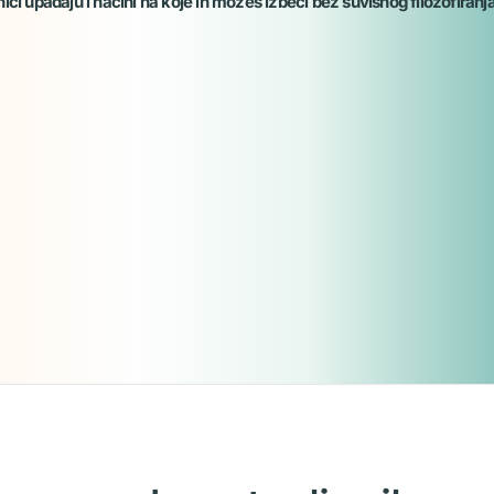
 upadaju i načini na koje ih možeš izbeći bez suvišnog filozofiranja