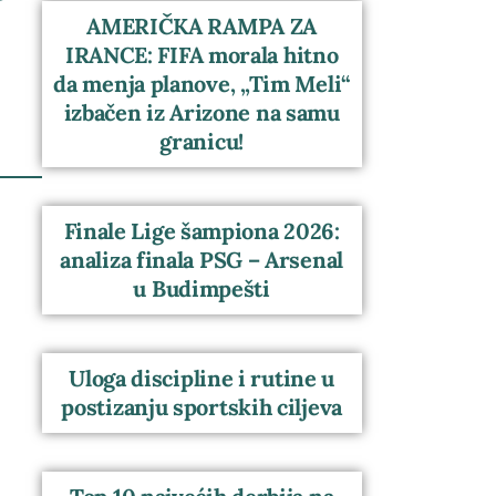
AMERIČKA RAMPA ZA
IRANCE: FIFA morala hitno
da menja planove, „Tim Meli“
izbačen iz Arizone na samu
granicu!
Finale Lige šampiona 2026:
analiza finala PSG – Arsenal
u Budimpešti
Uloga discipline i rutine u
postizanju sportskih ciljeva