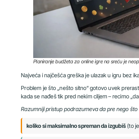
Planiranje budžeta za online igre na sreću je ne
Najveća i najčešća greška je ulazak u igru bez ik
Problem je što „nešto sitno“ gotovo uvek preraste
kada se nađeš tik pred nekim ciljem – recimo „da
Razumniji pristup podrazumeva da pre nego što 
koliko si maksimalno spreman da izgubiš
(to j