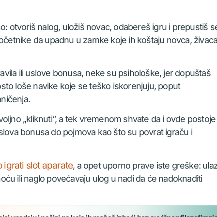
o: otvoriš nalog, uložiš novac, odabereš igru i prepustiš s
početnike da upadnu u zamke koje ih koštaju novca, živaca
ila ili uslove bonusa, neke su psihološke, jer dopuštaš
to loše navike koje se teško iskorenjuju, poput
aničenja.
oljno „kliknuti“, a tek vremenom shvate da i ovde postoje
uslova bonusa do pojmova kao što su povrat igraču i
 igrati slot aparate
, a opet uporno prave iste greške: ula
ću ili naglo povećavaju ulog u nadi da će nadoknaditi