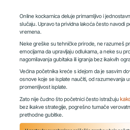
Online kockarnica deluje primamljivo i jednostavn
slučaju. Upravo ta prividna lakoća često navodi 
vremena.
Neke greške su tehničke prirode, ne razumeš prav
emocijama da upravljaju odlukama, a neke su pros
nagomilavanja gubitaka ili igranja bez ikakvih ogr
Većina početnika kreće s idejom da je sasvim dov
osnove koje se isplate naučiti, od razumevanja 
promenljivost isplate.
kako
Zato nije čudno što početnici često istražuju
bez ikakve strategije, pogrešno tumače verovatno
prethodne gubitke.