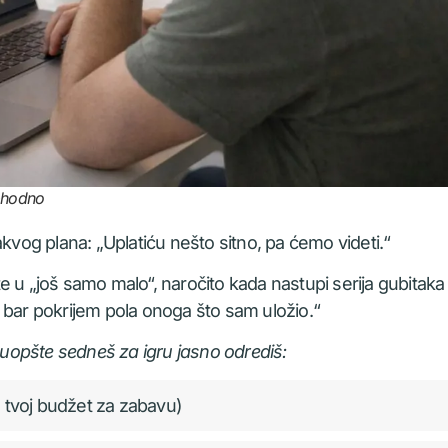
ophodno
akvog plana: „Uplatiću nešto sitno, pa ćemo videti.“
 u „još samo malo“, naročito kada nastupi serija gubitaka i
 bar pokrijem pola onoga što sam uložio.“
uopšte sedneš za igru jasno odrediš:
e tvoj budžet za zabavu)