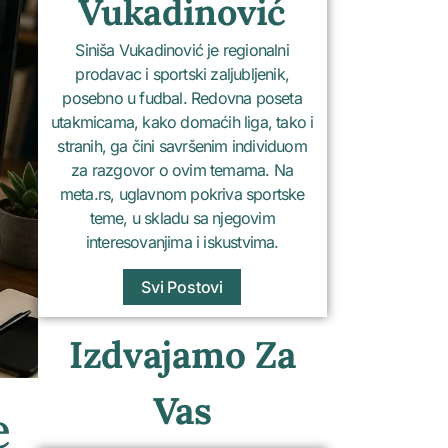
Vukadinović
Siniša Vukadinović je regionalni
prodavac i sportski zaljubljenik,
posebno u fudbal. Redovna poseta
utakmicama, kako domaćih liga, tako i
stranih, ga čini savršenim individuom
za razgovor o ovim temama. Na
meta.rs, uglavnom pokriva sportske
teme, u skladu sa njegovim
interesovanjima i iskustvima.
Svi Postovi
Izdvajamo Za
Vas
e