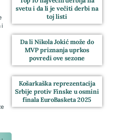
Top 10 najvećih derbija na
svetu i da li je večiti derbi na
toj listi
e
 i
Da li Nikola Jokić može do
MVP priznanja uprkos
povredi ove sezone
Košarkaška reprezentacija
Srbije protiv Finske u osmini
finala EuroBasketa 2025
ze