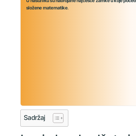
U nastavku su nabrojane najčešće zamke u koje početnici
složene matematike
.
Sadržaj