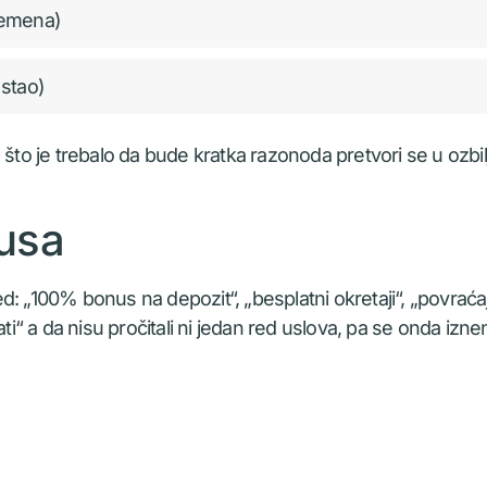
remena)
 stao)
 što je trebalo da bude kratka razonoda pretvori se u ozbil
nusa
: „100% bonus na depozit“, „besplatni okretaji“, „povraća
ati“ a da nisu pročitali ni jedan red uslova, pa se onda izn