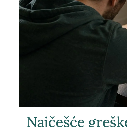
Najčešće grešk