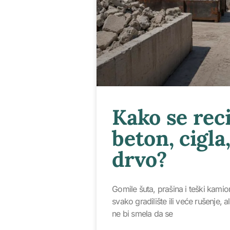
Kako se reci
beton, cigla
drvo?
Gomile šuta, prašina i teški kamio
svako gradilište ili veće rušenje, a
ne bi smela da se