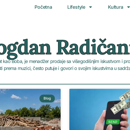
Početna
Lifestyle
Kultura
ogdan Radičan
 kao Boba, je menadžer prodaje sa višegodišnjim iskustvom i pro
ti prema muzici, često putuje i govori o svojim iskustvima u sadržaj
Blog