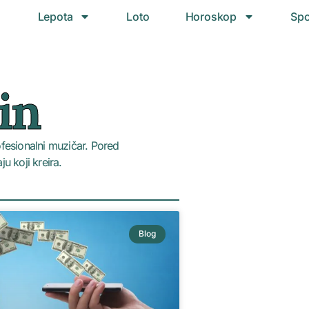
Lepota
Loto
Horoskop
Spo
in
fesionalni muzičar. Pored
u koji kreira.
Blog