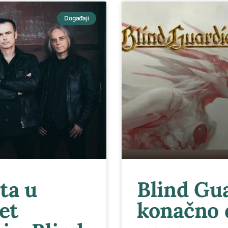
Događaji
ta u
Blind Gu
et
konačno 