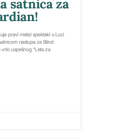
a satnica za
ardian!
je pravi metal spektakl u Luci
atnicom nastupa za Blind
i vrlo uspešnog “Leta za