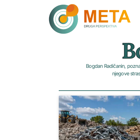
B
Bogdan Radičanin, poznat
njegove stras