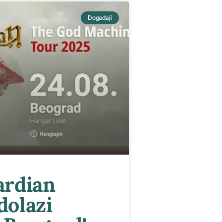
Događaji
ardian
dolazi