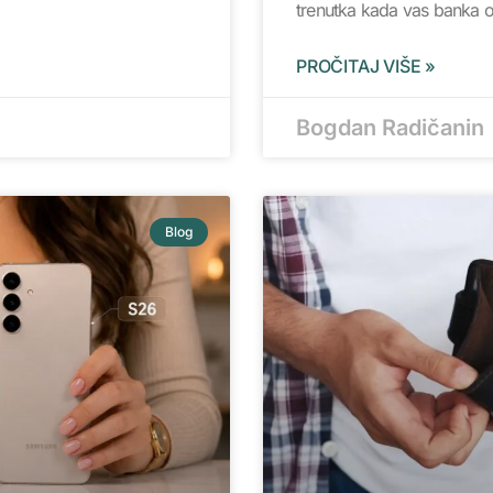
trenutka kada vas banka ob
PROČITAJ VIŠE »
Bogdan Radičanin
Blog