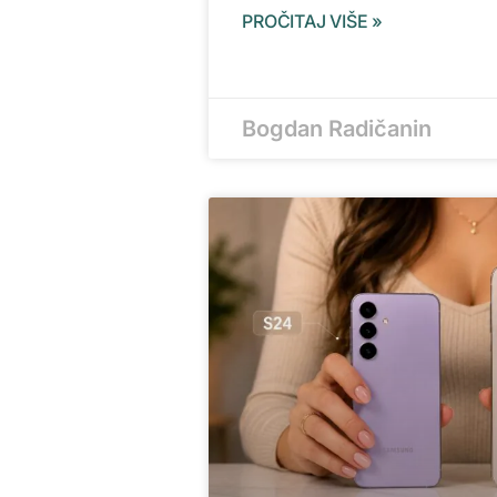
PROČITAJ VIŠE »
Bogdan Radičanin