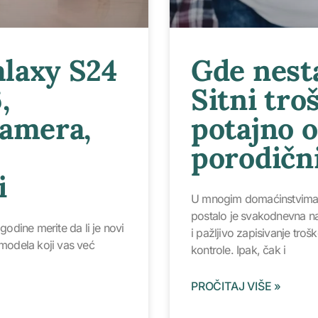
laxy S24
Gde nest
,
Sitni tro
kamera,
potajno 
porodičn
i
U mnogim domaćinstvima,
postalo je svakodnevna nav
godine merite da li je novi
i pažljivo zapisivanje troš
 modela koji vas već
kontrole. Ipak, čak i
PROČITAJ VIŠE »