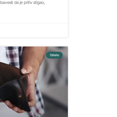
avesti da je priliv stigao,
Ostalo