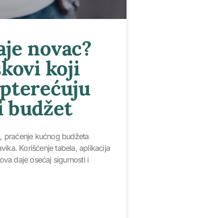
aje novac?
škovi koji
opterećuju
i budžet
 praćenje kućnog budžeta
ika. Korišćenje tabela, aplikacija
kova daje osećaj sigurnosti i