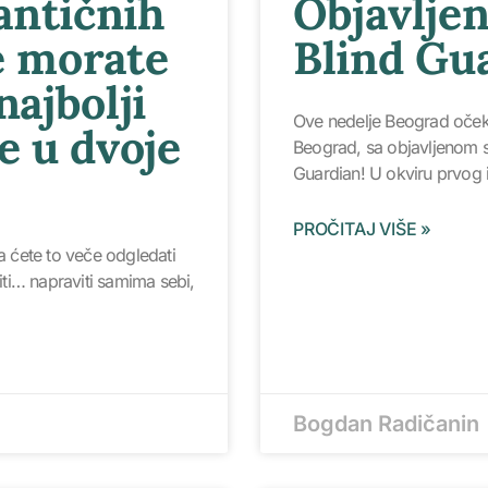
antičnih
Objavljen
e morate
Blind Gu
najbolji
Ove nedelje Beograd očeku
e u dvoje
Beograd, sa objavljenom s
Guardian! U okviru prvog 
PROČITAJ VIŠE »
a ćete to veče odgledati
viti… napraviti samima sebi,
Bogdan Radičanin