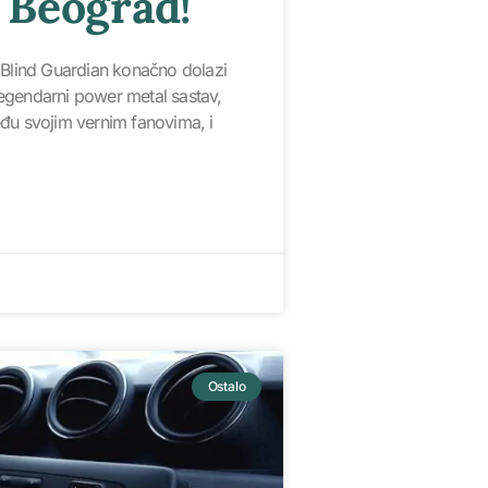
 Beograd!
 Blind Guardian konačno dolazi
egendarni power metal sastav,
đu svojim vernim fanovima, i
Ostalo