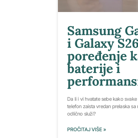
Samsung Ga
i Galaxy S26
poređenje 
baterije i
performans
Da li i vi hvatate sebe kako svake 
telefon zaista vredan prelaska sa
odlično služi?
PROČITAJ VIŠE »