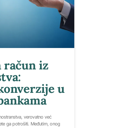
 račun iz
tva:
konverzije u
 bankama
nostranstva, verovatno već
ete ga potrošiti. Međutim, onog