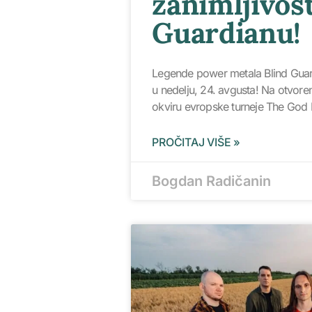
zanimljivost
Guardianu!
Legende power metala Blind Guar
u nedelju, 24. avgusta! Na otvore
okviru evropske turneje The God
PROČITAJ VIŠE »
Bogdan Radičanin