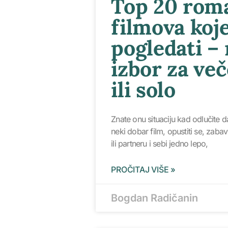
Top 20 rom
filmova koj
pogledati – 
izbor za več
ili solo
Znate onu situaciju kad odlučite d
neki dobar film, opustiti se, zaba
ili partneru i sebi jedno lepo,
PROČITAJ VIŠE »
Bogdan Radičanin