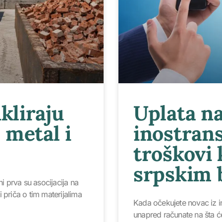
kliraju
Uplata na
, metal i
inostrans
troškovi 
srpskim
ni prva su asocijacija na
li priča o tim materijalima
Kada očekujete novac iz i
unapred računate na šta ć