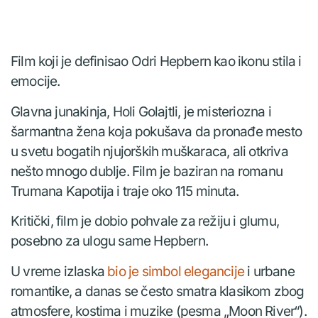
Film koji je definisao Odri Hepbern kao ikonu stila i
emocije.
Glavna junakinja, Holi Golajtli, je misteriozna i
šarmantna žena koja pokušava da pronađe mesto
u svetu bogatih njujorških muškaraca, ali otkriva
nešto mnogo dublje. Film je baziran na romanu
Trumana Kapotija i traje oko 115 minuta.
Kritički, film je dobio pohvale za režiju i glumu,
posebno za ulogu same Hepbern.
U vreme izlaska
bio je simbol elegancije
i urbane
romantike, a danas se često smatra klasikom zbog
atmosfere, kostima i muzike (pesma „Moon River“).