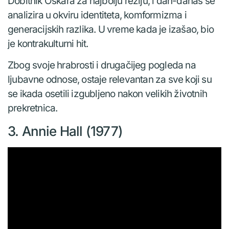
Dobitnik Oskara za najbolju režiju, i dan-danas se
analizira u okviru identiteta, komformizma i
generacijskih razlika. U vreme kada je izašao, bio
je kontrakulturni hit.
Zbog svoje hrabrosti i drugačijeg pogleda na
ljubavne odnose, ostaje relevantan za sve koji su
se ikada osetili izgubljeno nakon velikih životnih
prekretnica.
3. Annie Hall (1977)