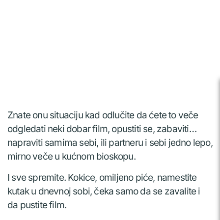
Znate onu situaciju kad odlučite da ćete to veče
odgledati neki dobar film, opustiti se, zabaviti…
napraviti samima sebi, ili partneru i sebi jedno lepo,
mirno veče u kućnom bioskopu.
I sve spremite. Kokice, omiljeno piće, namestite
kutak u dnevnoj sobi, čeka samo da se zavalite i
da pustite film.