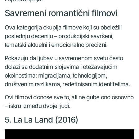
Savremeni romantični filmovi
Ova kategorija okuplja filmove koji su obeležili
poslednju deceniju – produkcijski savršeni,
tematski aktuelni i emocionalno precizni.
Pokazuju da ljubav u savremenom svetu često
dolazi sa dodatnim slojevima i otežavajućim
okolnostima: migracijama, tehnologijom,
društvenim razlikama, redefinisanim identitetima.
Ovi filmovi donose sve to, ali ne gube ono osnovno
– iskru između dvoje ljudi.
5. La La Land (2016)