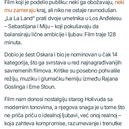
Film koji je podelio publiku: neki ga obožavaju,
neki
mu zameraju
kraj, ali niko ne ostaje ravnodušan.
„La La Land“ prati dvoje umetnika u Los Anđelesu
– Sebastijana i Miju – koji pokušavaju da
balansiraju lične ambicije i ljubav. Film traje 128
minuta.
Dobio je šest Oskara i bio je nominovan u čak 14
kategorija, što ga svrstava u red najnagrađivanijih
savremenih filmova. Kritike su posebno pohvalile
režiju, muziku i glumačku hemiju između Rajana
Goslinga i Eme Stoun.
Film nam donosi nostalgiju starog Holivuda sa
modernim tonovima, a njegova snaga je u tome što
ne priča priču o idealnoj ljubavi, već onoj realnoj –
koja zahteva kompromise, razumevanje i trenutke