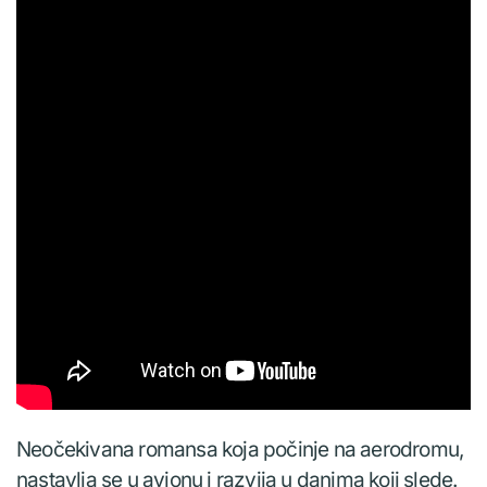
Neočekivana romansa koja počinje na aerodromu,
nastavlja se u avionu i razvija u danima koji slede.