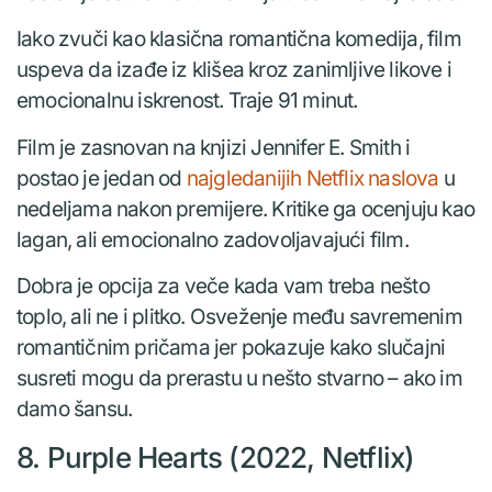
Iako zvuči kao klasična romantična komedija, film
uspeva da izađe iz klišea kroz zanimljive likove i
emocionalnu iskrenost. Traje 91 minut.
Film je zasnovan na knjizi Jennifer E. Smith i
postao je jedan od
najgledanijih Netflix naslova
u
nedeljama nakon premijere. Kritike ga ocenjuju kao
lagan, ali emocionalno zadovoljavajući film.
Dobra je opcija za veče kada vam treba nešto
toplo, ali ne i plitko. Osveženje među savremenim
romantičnim pričama jer pokazuje kako slučajni
susreti mogu da prerastu u nešto stvarno – ako im
damo šansu.
8. Purple Hearts (2022, Netflix)