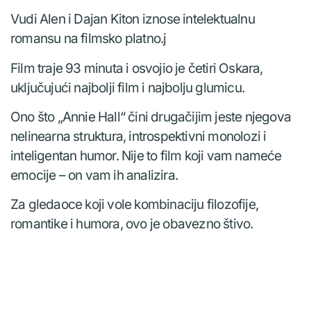
Vudi Alen i Dajan Kiton iznose intelektualnu
romansu na filmsko platno.j
Film traje 93 minuta i osvojio je četiri Oskara,
uključujući najbolji film i najbolju glumicu.
Ono što „Annie Hall“ čini drugačijim jeste njegova
nelinearna struktura, introspektivni monolozi i
inteligentan humor. Nije to film koji vam nameće
emocije – on vam ih analizira.
Za gledaoce koji vole kombinaciju filozofije,
romantike i humora, ovo je obavezno štivo.