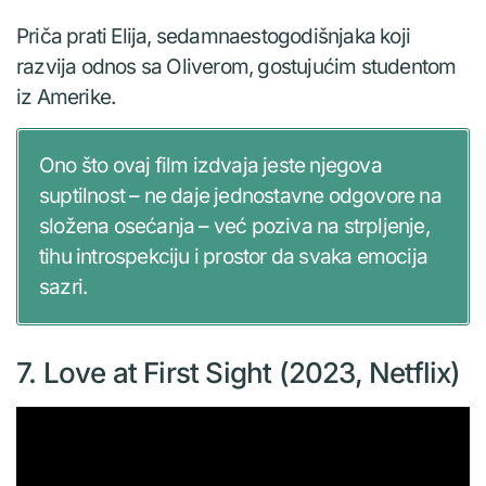
Priča prati Elija, sedamnaestogodišnjaka koji
razvija odnos sa Oliverom, gostujućim studentom
iz Amerike.
Ono što ovaj film izdvaja jeste njegova
suptilnost – ne daje jednostavne odgovore na
složena osećanja – već poziva na strpljenje,
tihu introspekciju i prostor da svaka emocija
sazri.
7. Love at First Sight (2023, Netflix)