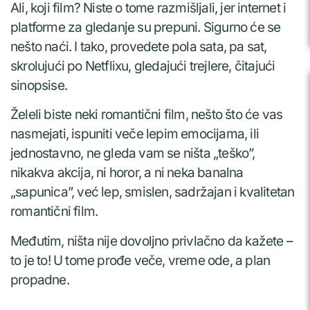
Ali, koji film? Niste o tome razmišljali, jer internet i
platforme za gledanje su prepuni. Sigurno će se
nešto naći. I tako, provedete pola sata, pa sat,
skrolujući po Netflixu, gledajući trejlere, čitajući
sinopsise.
Želeli biste neki romantični film, nešto što će vas
nasmejati, ispuniti veče lepim emocijama, ili
jednostavno, ne gleda vam se ništa „teško”,
nikakva akcija, ni horor, a ni neka banalna
„sapunica”, već lep, smislen, sadržajan i kvalitetan
romantični film.
Međutim, ništa nije dovoljno privlačno da kažete –
to je to! U tome prođe veče, vreme ode, a plan
propadne.