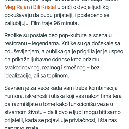
Meg Rajan i Bili Kristal
u priči o dvoje ljudi koji
pokušavaju da budu prijatelji, i postepeno se
zaljubljuju. Film traje 96 minuta.
Replike su postale deo pop-kulture, a scena u
restoranu – legendarna. Kritike su ga dočekale sa
oduševljenjem, a publika ga je prigrlila jer je uspeo
da prikaže ljubavne odnose kroz prizmu
svakodnevnog, realnog i smešnog – bez
idealizacije, ali sa toplinom.
Savršen je za veče kada vam treba kombinacija
humora, iskrenosti i utiska koji vas nakon fima tera
da razmišljate o tome kako funkcionišu veze u
stvarnom životu – da li dvoje ljudi mogu biti samo
prijatelji, kada se pojavljuje privlačnost, i šta nas
zapravo spaja.