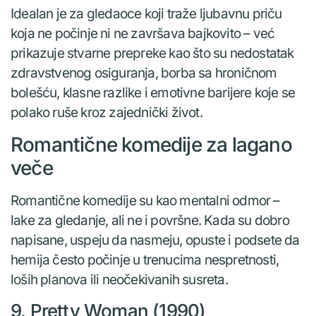
Idealan je za gledaoce koji traže ljubavnu priču
koja ne počinje ni ne završava bajkovito – već
prikazuje stvarne prepreke kao što su nedostatak
zdravstvenog osiguranja, borba sa hroničnom
bolešću, klasne razlike i emotivne barijere koje se
polako ruše kroz zajednički život.
Romantične komedije za lagano
veče
Romantične komedije su kao mentalni odmor –
lake za gledanje, ali ne i površne. Kada su dobro
napisane, uspeju da nasmeju, opuste i podsete da
hemija često počinje u trenucima nespretnosti,
loših planova ili neočekivanih susreta.
9. Pretty Woman (1990)