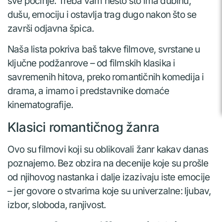
sve počinje. Treba vam nešto što ima dubinu,
dušu, emociju i ostavlja trag dugo nakon što se
završi odjavna špica.
Naša lista pokriva baš takve filmove, svrstane u
ključne podžanrove – od filmskih klasika i
savremenih hitova, preko romantičnih komedija i
drama, a imamo i predstavnike domaće
kinematografije.
Klasici romantičnog žanra
Ovo su filmovi koji su oblikovali žanr kakav danas
poznajemo. Bez obzira na decenije koje su prošle
od njihovog nastanka i dalje izazivaju iste emocije
– jer govore o stvarima koje su univerzalne: ljubav,
izbor, sloboda, ranjivost.