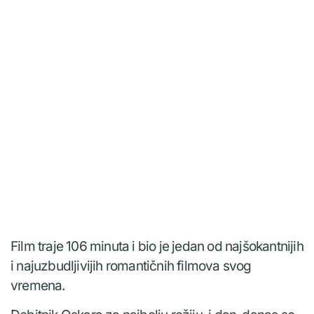
Film traje 106 minuta i bio je jedan od najšokantnijih
i najuzbudljivijih romantičnih filmova svog
vremena.