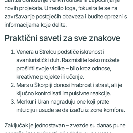
novih projekata. Umesto toga, fokusirajte se na
završavanje postojećih obaveza i budite oprezni s
informacijama koje delite.
Praktični saveti za sve znakove
Venera u Strelcu podstiče iskrenost i
avanturistički duh. Razmislite kako možete
proširiti svoje vidike – bilo kroz odnose,
kreativne projekte ili učenje.
Mars u Škorpiji donosi hrabrost i strast, ali je
ključno kontrolisati impulsivne reakcije.
Merkur i Uran nagrađuju one koji prate
intuiciju i usude se da izađu iz zone komfora.
Zaključak je jednostavan – zvezde su danas pune