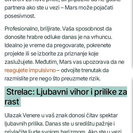
partnera ako ste u vezi – Mars može pojačati
posesivnost.
Profesionalno, briljirate. Vaša sposobnost da
donosite hrabre odluke danas je na vrhuncu.
Idealno je vreme da pregovarate, pokrenete
projekte ili se izborite za priznanje koje
zaslužujete. Međutim, Mars vas upozorava da ne
reagujete impulsivno
– odvojite trenutak da
razmislite pre nego što preuzmete rizik.
Strelac: Ljubavni vihor i prilike za
rast
Ulazak Venere u vaš znak donosi čitav spektar
ljubavnih prilika. Danas ste u središtu pažnje i
privlačite ljude svojom harizmom. Ako ste u vezi,