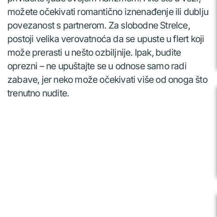
možete očekivati romantično iznenađenje ili dublju
povezanost s partnerom. Za slobodne Strelce,
postoji velika verovatnoća da se upuste u flert koji
može prerasti u nešto ozbiljnije. Ipak, budite
oprezni – ne upuštajte se u odnose samo radi
zabave, jer neko može očekivati više od onoga što
trenutno nudite.