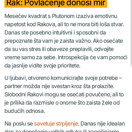
Rak: Povlačenje donosi mir
Mesečev kvadrat s Plutonom izaziva emotivnu
napetost kod Rakova, ali to ne mora biti loša stvar.
Danas ste posebno intuitivni i sposobni da
prepoznate šta vam je zaista važno. Ako osećate
da su vas stres ili obaveze preplavili, odvojite
vreme samo za sebe. Introspekcija će vam pomoći
da jasnije vidite svoje prioritete.
U ljubavi, otvoreno komunicirajte svoje potrebe –
partner možda nije svestan kroz šta prolazite.
Slobodni Rakovi mogu se osećati povučeno, ali to
je prilika da razmisle o onome što zaista žele od
budućih odnosa.
Na poslu se
savetuje strpljenje
. Danas nije idealan
dan za donošenje velikih odluka ili započinjanje