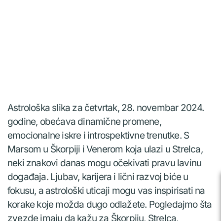
Astrološka slika za četvrtak, 28. novembar 2024.
godine, obećava dinamične promene,
emocionalne iskre i introspektivne trenutke. S
Marsom u Škorpiji i Venerom koja ulazi u Strelca,
neki znakovi danas mogu očekivati pravu lavinu
događaja. Ljubav, karijera i lični razvoj biće u
fokusu, a astrološki uticaji mogu vas inspirisati na
korake koje možda dugo odlažete. Pogledajmo šta
zvezde imaju da kažu za Škorpiju, Strelca,