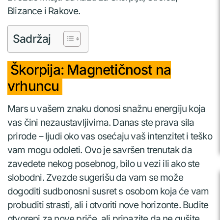
Blizance i Rakove.
Sadržaj
Škorpija: Magnetičnost na
vrhuncu
Mars u vašem znaku donosi snažnu energiju koja
vas čini nezaustavljivima. Danas ste prava sila
prirode – ljudi oko vas osećaju vaš intenzitet i teško
vam mogu odoleti. Ovo je savršen trenutak da
zavedete nekog posebnog, bilo u vezi ili ako ste
slobodni. Zvezde sugerišu da vam se može
dogoditi sudbonosni susret s osobom koja će vam
probuditi strasti, ali i otvoriti nove horizonte. Budite
otvoreni za nove priče, ali pripazite da ne gušite