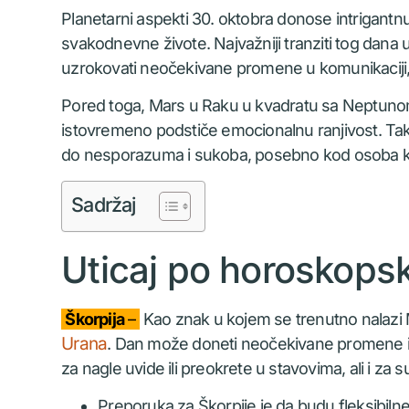
Planetarni aspekti 30. oktobra donose intrigantnu
svakodnevne živote. Najvažniji tranziti tog dana 
uzrokovati neočekivane promene u komunikaciji
Pored toga, Mars u Raku u kvadratu sa Neptunom
istovremeno podstiče emocionalnu ranjivost. Ta
do nesporazuma i sukoba, posebno kod osoba ko
Sadržaj
Uticaj po horoskops
Škorpija
–
Kao znak u kojem se trenutno nalazi Me
Urana
. Dan može doneti neočekivane promene i p
za nagle uvide ili preokrete u stavovima, ali i za 
Preporuka za Škorpije je da budu fleksibilne