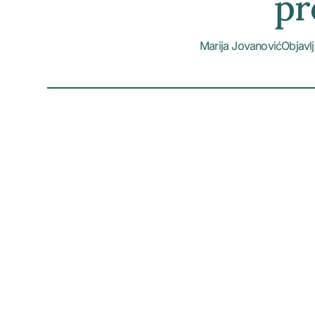
pr
Marija Jovanović
Objavl