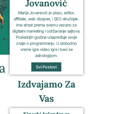
Jovanović
Marija Jovanović je pisac, editor,
affiliate, web dizajner, i SEO stručnjak.
Ima strast prema svemu vezano za
digitalni marketing i održavanje sajtova.
Poslednjih godina unapređuje svoje
znaje o programiranju. U slobodno
vreme igra video igre i bavi se
astrologijom.
a
Svi Postovi
Izdvajamo Za
Vas
Kineski kalendar za