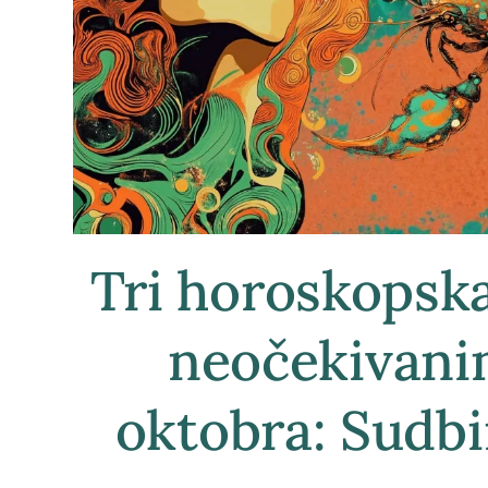
Tri horoskopska
neočekivani
oktobra: Sudb