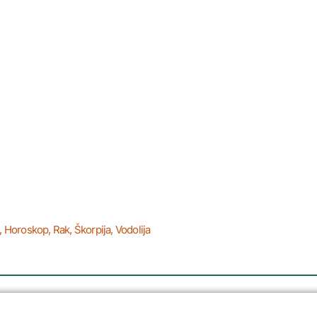
,
Horoskop
,
Rak
,
Škorpija
,
Vodolija