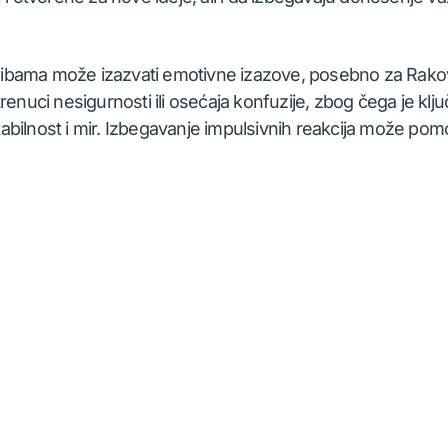
ibama može izazvati emotivne izazove, posebno za Rak
renuci nesigurnosti ili osećaja konfuzije, zbog čega je klj
bilnost i mir. Izbegavanje impulsivnih reakcija može pom