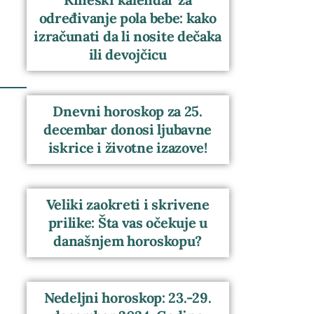
određivanje pola bebe: kako
izračunati da li nosite dečaka
ili devojčicu
Dnevni horoskop za 25.
decembar donosi ljubavne
iskrice i životne izazove!
Veliki zaokreti i skrivene
prilike: Šta vas očekuje u
današnjem horoskopu?
Nedeljni horoskop: 23.-29.