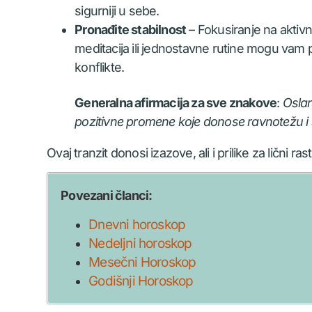
sigurniji u sebe.
Pronađite stabilnost
– Fokusiranje na aktivn
meditacija ili jednostavne rutine mogu vam
konflikte.
Generalna afirmacija za sve znakove
:
Oslan
pozitivne promene koje donose ravnotežu i 
Ovaj tranzit donosi izazove, ali i prilike za lični
Povezani članci:
Dnevni horoskop
Nedeljni horoskop
Mesečni Horoskop
Godišnji Horoskop