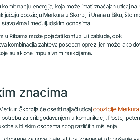
 kombinaciju energija, koja može imati značajan uticaj na
uključuju opoziciju Merkura u Škorpiji i Urana u Biku, što 
, stavovima i međuljudskim odnosima.
 u Ribama može pojačati konfuziju i zablude, dok
kva kombinacija zahteva poseban oprez, jer može lako do
je su sklone impulsivnim reakcijama.
kim znacima
opozicije Merkura 
rkur, Škorpija će osetiti najjači uticaj
otrebu za prilagođavanjem u komunikaciji. Postoji potenc
sukobe s bliskim osobama zbog različitih mišljenja.
 i otvorene za nove ideje, ali i da izbegavaju donošenje va