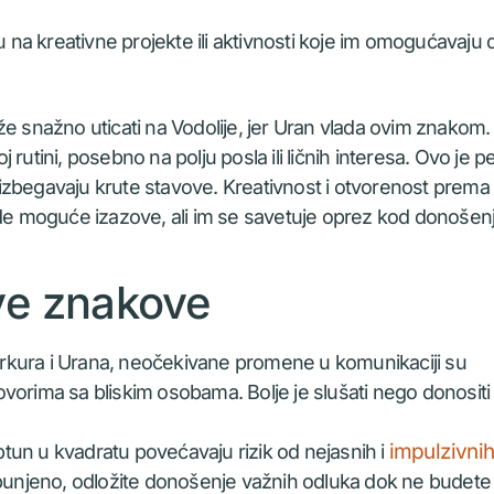
u na kreativne projekte ili aktivnosti koje im omogućavaju 
 snažno uticati na Vodolije, jer Uran vlada ovim znakom.
ini, posebno na polju posla ili ličnih interesa. Ovo je p
da izbegavaju krute stavove. Kreativnost i otvorenost prema
e moguće izazove, ali im se savetuje oprez kod donošen
sve znakove
rkura i Urana, neočekivane promene u komunikaciji su
vorima sa bliskim osobama. Bolje je slušati nego donositi
impulzivni
tun u kvadratu povećavaju rizik od nejasnih i
 zbunjeno, odložite donošenje važnih odluka dok ne budete