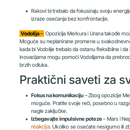
Rakovi bi trebalo da fokusiraju svoju energij
izraze osećanja bez konfrontacije.
Vodolija
–
Opozicija Merkura i Urana takođe može
Moguće su neplanirane promene u svakodnevnoj rut
kada bi Vodolije trebalo da ostanu fleksibilne i 
inovacijama mogu pomoći Vodolijama da prebrod
brzih odluka.
Praktični saveti za 
Fokus na komunikaciju
– Zbog opozicije Me
moguće. Pratite svoje reči, posebno u razgo
nagle zaključke.
Izbegavajte impulsivne poteze
– Mars i Nep
reakcija
. Ukoliko se osećate nesigurno ili