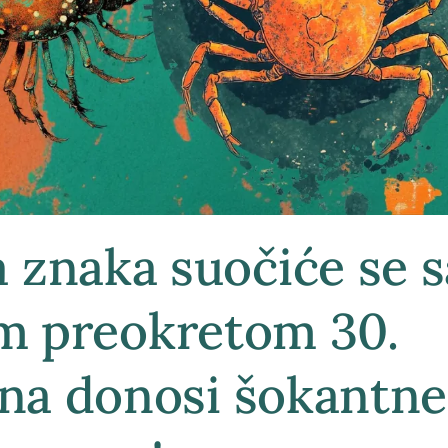
 znaka suočiće se s
m preokretom 30.
ina donosi šokantne