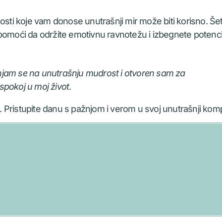
osti koje vam donose unutrašnji mir može biti korisno. Šet
 pomoći da održite emotivnu ravnotežu i izbegnete potenci
jam se na unutrašnju mudrost i otvoren sam za
spokoj u moj život
.
 rast. Pristupite danu s pažnjom i verom u svoj unutrašnji kom