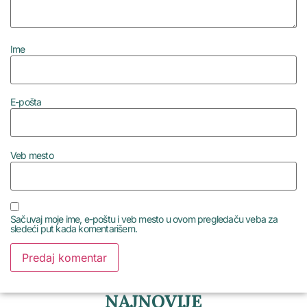
Ime
E-pošta
Veb mesto
Sačuvaj moje ime, e-poštu i veb mesto u ovom pregledaču veba za
sledeći put kada komentarišem.
NAJNOVIJE