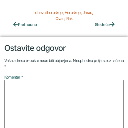
dnevni horoskop
,
Horoskop
,
Jarac
,
Ovan
,
Rak
Prethodno
Sledeće
Ostavite odgovor
Vaša adresa e-pošte neće biti objavljena.
Neophodna polja su označena
*
Komentar
*