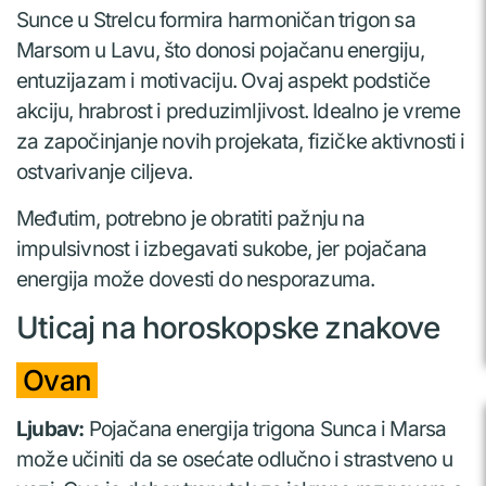
Sunce u Strelcu formira harmoničan trigon sa
Marsom u Lavu, što donosi pojačanu energiju,
entuzijazam i motivaciju. Ovaj aspekt podstiče
akciju, hrabrost i preduzimljivost. Idealno je vreme
za započinjanje novih projekata, fizičke aktivnosti i
ostvarivanje ciljeva.
Međutim, potrebno je obratiti pažnju na
impulsivnost i izbegavati sukobe, jer pojačana
energija može dovesti do nesporazuma.
Uticaj na horoskopske znakove
Ovan
Ljubav:
Pojačana energija trigona Sunca i Marsa
može učiniti da se osećate odlučno i strastveno u