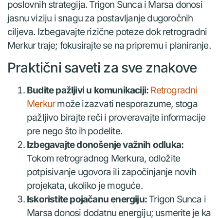
poslovnih strategija. Trigon Sunca i Marsa donosi
jasnu viziju i snagu za postavljanje dugoročnih
ciljeva. Izbegavajte rizične poteze dok retrogradni
Merkur traje; fokusirajte se na pripremu i planiranje.
Praktični saveti za sve znakove
Budite pažljivi u komunikaciji:
Retrogradni
Merkur
može izazvati nesporazume, stoga
pažljivo birajte reči i proveravajte informacije
pre nego što ih podelite.
Izbegavajte donošenje važnih odluka:
Tokom retrogradnog Merkura, odložite
potpisivanje ugovora ili započinjanje novih
projekata, ukoliko je moguće.
Iskoristite pojačanu energiju:
Trigon Sunca i
Marsa donosi dodatnu energiju; usmerite je ka