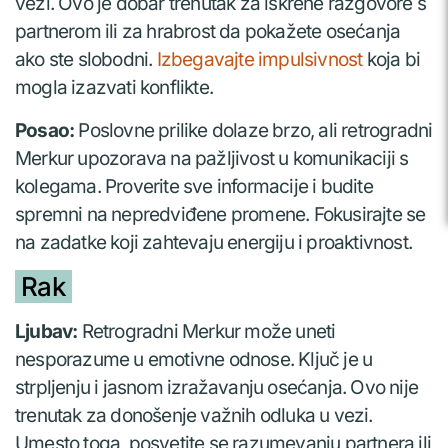
vezi. Ovo je dobar trenutak za iskrene razgovore s
partnerom ili za hrabrost da pokažete osećanja
ako ste slobodni.
Izbegavajte impulsivnost
koja bi
mogla izazvati konflikte.
Posao:
Poslovne prilike dolaze brzo, ali retrogradni
Merkur upozorava na pažljivost u komunikaciji s
kolegama. Proverite sve informacije i budite
spremni na nepredviđene promene. Fokusirajte se
na zadatke koji zahtevaju energiju i proaktivnost.
Rak
Ljubav:
Retrogradni Merkur može uneti
nesporazume u emotivne odnose. Ključ je u
strpljenju i jasnom izražavanju osećanja. Ovo nije
trenutak za donošenje važnih odluka u vezi.
Umesto toga, posvetite se razumevanju partnera ili