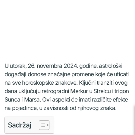
U utorak, 26. novembra 2024. godine, astrološki
događaji donose značajne promene koje će uticati
na sve horoskopske znakove. Ključni tranziti ovog
dana uključuju retrogradni Merkur u Strelcu i trigon
Sunca i Marsa. Ovi aspekti će imati različite efekte
na pojedince, u zavisnosti od njihovog znaka.
Sadržaj