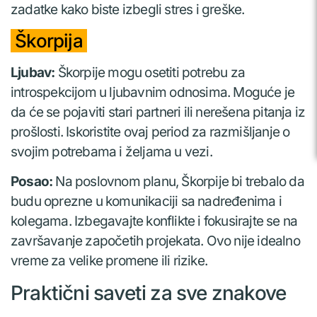
zadatke kako biste izbegli stres i greške.
Škorpija
Ljubav:
Škorpije mogu osetiti potrebu za
introspekcijom u ljubavnim odnosima. Moguće je
da će se pojaviti stari partneri ili nerešena pitanja iz
prošlosti. Iskoristite ovaj period za razmišljanje o
svojim potrebama i željama u vezi.
Posao:
Na poslovnom planu, Škorpije bi trebalo da
budu oprezne u komunikaciji sa nadređenima i
kolegama. Izbegavajte konflikte i fokusirajte se na
završavanje započetih projekata. Ovo nije idealno
vreme za velike promene ili rizike.
Praktični saveti za sve znakove