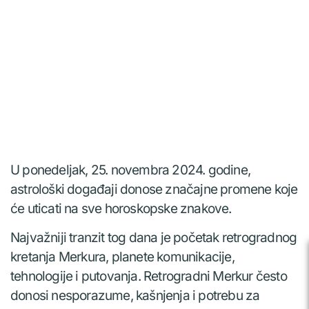
U ponedeljak, 25. novembra 2024. godine,
astrološki događaji donose značajne promene koje
će uticati na sve horoskopske znakove.
Najvažniji tranzit tog dana je početak retrogradnog
kretanja Merkura, planete komunikacije,
tehnologije i putovanja. Retrogradni Merkur često
donosi nesporazume, kašnjenja i potrebu za