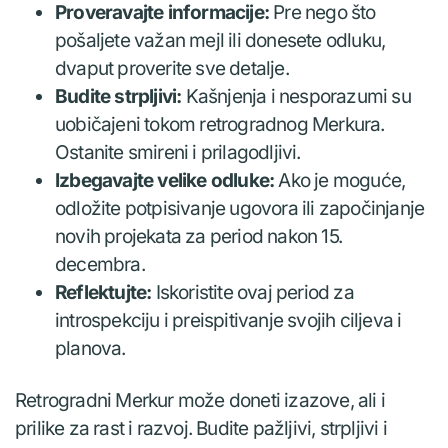
Proveravajte informacije:
Pre nego što
pošaljete važan mejl ili donesete odluku,
dvaput proverite sve detalje.
Budite strpljivi:
Kašnjenja i nesporazumi su
uobičajeni tokom retrogradnog Merkura.
Ostanite smireni i prilagodljivi.
Izbegavajte velike odluke:
Ako je moguće,
odložite potpisivanje ugovora ili započinjanje
novih projekata za period nakon 15.
decembra.
Reflektujte:
Iskoristite ovaj period za
introspekciju i preispitivanje svojih ciljeva i
planova.
Retrogradni Merkur može doneti izazove, ali i
prilike za rast i razvoj. Budite pažljivi, strpljivi i