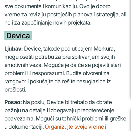
sve dokumente i komunikaciju. Ovo je dobro
vreme za reviziju postojećih planova i strategija, ali
ne i za započinjanje novih projekata.
Devica
Ljubav:
Device, takođe pod uticajem Merkura,
mogu osetiti potrebu za preispitivanjem svojih
emotivnih veza. Moguće je da će se pojaviti stari
problemi ili nesporazumi. Budite otvoreni za
razgovor i pokušajte da rešite nesuglasice iz
prošlosti.
Posao:
Na poslu, Device bi trebalo da obrate
pažnju na detalje i izbegavaju preopterećenje
obavezama. Mogući su tehnički problemi ili greške
u dokumentaciji.
Organizujte svoje vreme
i