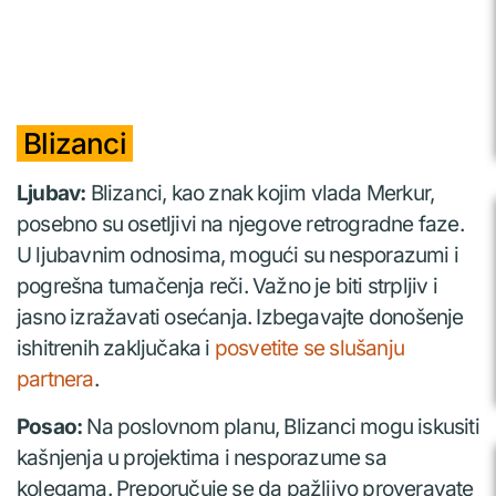
Blizanci
Ljubav:
Blizanci, kao znak kojim vlada Merkur,
posebno su osetljivi na njegove retrogradne faze.
U ljubavnim odnosima, mogući su nesporazumi i
pogrešna tumačenja reči. Važno je biti strpljiv i
jasno izražavati osećanja. Izbegavajte donošenje
ishitrenih zaključaka i
posvetite se slušanju
partnera
.
Posao:
Na poslovnom planu, Blizanci mogu iskusiti
kašnjenja u projektima i nesporazume sa
kolegama. Preporučuje se da pažljivo proveravate