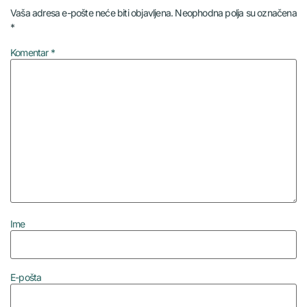
Vaša adresa e-pošte neće biti objavljena.
Neophodna polja su označena
*
Komentar
*
Ime
E-pošta