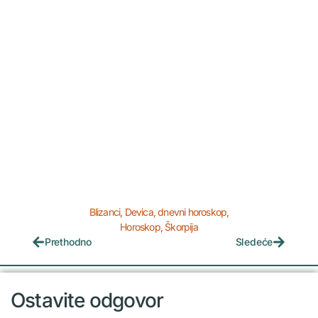
Blizanci
,
Devica
,
dnevni horoskop
,
Horoskop
,
Škorpija
Prethodno
Sledeće
Ostavite odgovor