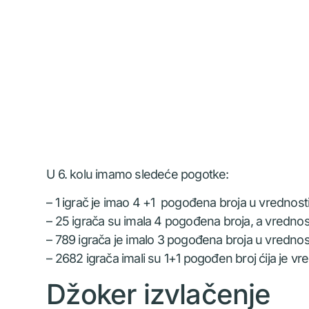
U 6. kolu imamo sledeće pogotke:
– 1 igrač je imao 4 +1 pogođena broja u vrednost
– 25 igrača su imala 4 pogođena broja, a vrednost 
– 789 igrača je imalo 3 pogođena broja u vrednos
– 2682 igrača imali su 1+1 pogođen broj ćija je vr
Džoker izvlačenje