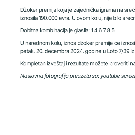
Džoker premija koja je zajednička igrama na sre
iznosila 190.000 evra. U ovom kolu, nije bilo sreć
Dobitna kombinacija je glasila: 1 4 6 7 8 5
U narednom kolu, iznos džoker premije će iznositi
petak, 20. decembra 2024. godine u Loto 7/39 iz
Kompletan izveštaj i rezultate možete proveriti n
Naslovna fotografija preuzeta sa: youtube screen