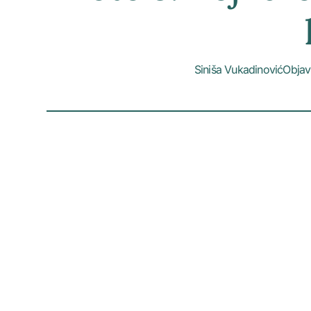
Siniša Vukadinović
Objav