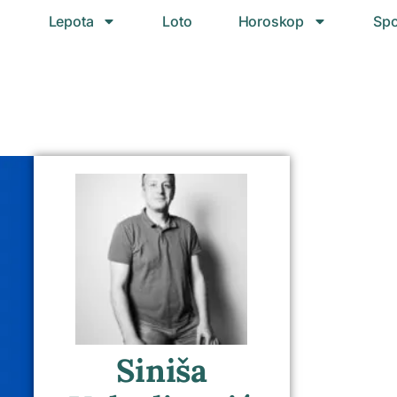
Lepota
Loto
Horoskop
Spo
Siniša