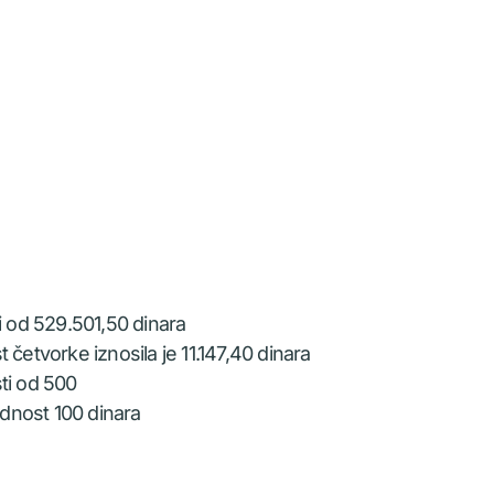
i od 529.501,50 dinara
četvorke iznosila je 11.147,40 dinara
ti od 500
ednost 100 dinara