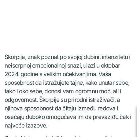
Škorpija, znak poznat po svojoj dubini, intenzitetu i
neiscrpnoj emocionalnoj snazi, ulazi u oktobar
2024. godine s velikim očekivanjima. Vaša
sposobnost da istražujete tajne, kako unutar sebe,
tako i oko sebe, donosi vam ogromnu moć, ali i
odgovornost. Škorpije su prirodni istraživači, a
njihova sposobnost da čitaju između redova i
osećaju duboko omogućava im da prevaziđu čak i
najveće izazove.