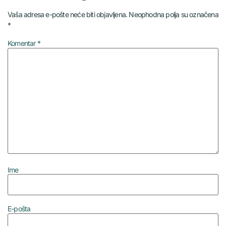
Vaša adresa e-pošte neće biti objavljena.
Neophodna polja su označena
*
Komentar
*
Ime
E-pošta