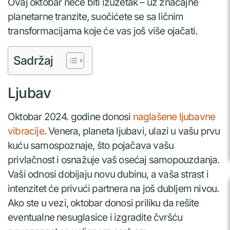
Ovaj oktobar neće biti izuzetak – uz značajne
planetarne tranzite, suočićete se sa ličnim
transformacijama koje će vas još više ojačati.
Sadržaj
Ljubav
Oktobar 2024. godine donosi
naglašene ljubavne
vibracije
. Venera, planeta ljubavi, ulazi u vašu prvu
kuću samospoznaje, što pojačava vašu
privlačnost i osnažuje vaš osećaj samopouzdanja.
Vaši odnosi dobijaju novu dubinu, a vaša strast i
intenzitet će privući partnera na još dubljem nivou.
Ako ste u vezi, oktobar donosi priliku da rešite
eventualne nesuglasice i izgradite čvršću