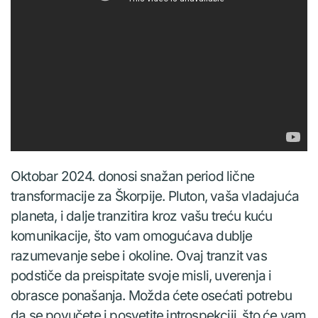
Oktobar 2024. donosi snažan period lične
transformacije za Škorpije. Pluton, vaša vladajuća
planeta, i dalje tranzitira kroz vašu treću kuću
komunikacije, što vam omogućava dublje
razumevanje sebe i okoline. Ovaj tranzit vas
podstiče da preispitate svoje misli, uverenja i
obrasce ponašanja. Možda ćete osećati potrebu
da se povučete i posvetite introspekciji, što će vam