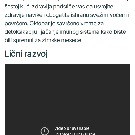
šestoj kući zdravlja podstiče vas da usvojite
zdravije navike i obogatite ishranu svežim voćem i
povrćem. Oktobar je savršeno vreme za
detoksikaciju i jačanje imunog sistema kako biste
bili spremni za zimske mesece.
Lični razvoj