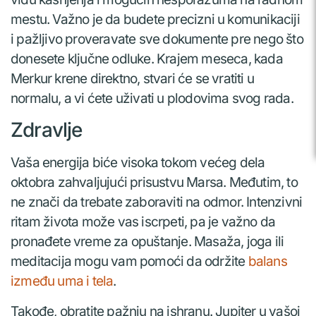
mestu. Važno je da budete precizni u komunikaciji
i pažljivo proveravate sve dokumente pre nego što
donesete ključne odluke. Krajem meseca, kada
Merkur krene direktno, stvari će se vratiti u
normalu, a vi ćete uživati u plodovima svog rada.
Zdravlje
Vaša energija biće visoka tokom većeg dela
oktobra zahvaljujući prisustvu Marsa. Međutim, to
ne znači da trebate zaboraviti na odmor. Intenzivni
ritam života može vas iscrpeti, pa je važno da
pronađete vreme za opuštanje. Masaža, joga ili
meditacija mogu vam pomoći da održite
balans
između uma i tela
.
Takođe, obratite pažnju na ishranu. Jupiter u vašoj