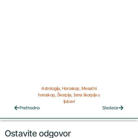
Astrologija
,
Horoskop
,
Mesečni
horoskop
,
Škorpija
,
žena škorpija u
ljubavi
Prethodno
Sledeće
Ostavite odgovor