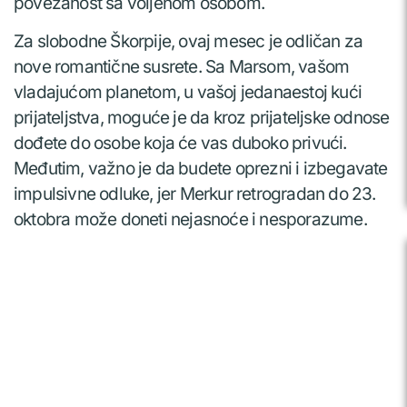
povezanost sa voljenom osobom.
Za slobodne Škorpije, ovaj mesec je odličan za
nove romantične susrete. Sa Marsom, vašom
vladajućom planetom, u vašoj jedanaestoj kući
prijateljstva, moguće je da kroz prijateljske odnose
dođete do osobe koja će vas duboko privući.
Međutim, važno je da budete oprezni i izbegavate
impulsivne odluke, jer Merkur retrogradan do 23.
oktobra može doneti nejasnoće i nesporazume.