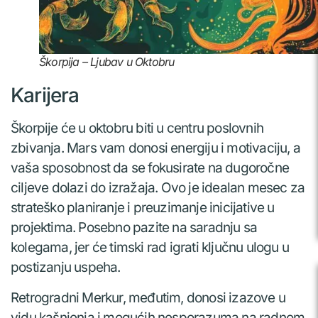
Škorpija – Ljubav u Oktobru
Karijera
Škorpije će u oktobru biti u centru poslovnih
zbivanja. Mars vam donosi energiju i motivaciju, a
vaša sposobnost da se fokusirate na dugoročne
ciljeve dolazi do izražaja. Ovo je idealan mesec za
strateško planiranje i preuzimanje inicijative u
projektima. Posebno pazite na saradnju sa
kolegama, jer će timski rad igrati ključnu ulogu u
postizanju uspeha.
Retrogradni Merkur, međutim, donosi izazove u
vidu kašnjenja i mogućih nesporazuma na radnom