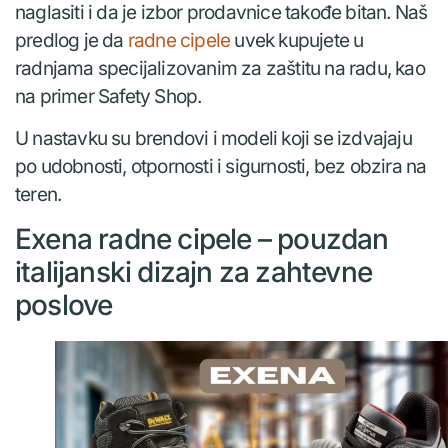
naglasiti i da je izbor prodavnice takođe bitan. Naš
predlog je da
radne cipele
uvek kupujete u
radnjama specijalizovanim za zaštitu na radu, kao
na primer Safety Shop.
U nastavku su brendovi i modeli koji se izdvajaju
po udobnosti, otpornosti i sigurnosti, bez obzira na
teren.
Exena radne cipele – pouzdan
italijanski dizajn za zahtevne
poslove