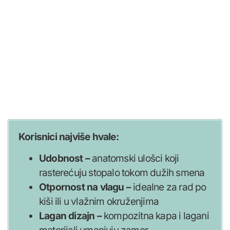
Korisnici najviše hvale:
Udobnost –
anatomski ulošci koji
rasterećuju stopalo tokom dužih smena
Otpornost na vlagu –
idealne za rad po
kiši ili u vlažnim okruženjima
Lagan dizajn –
kompozitna kapa i lagani