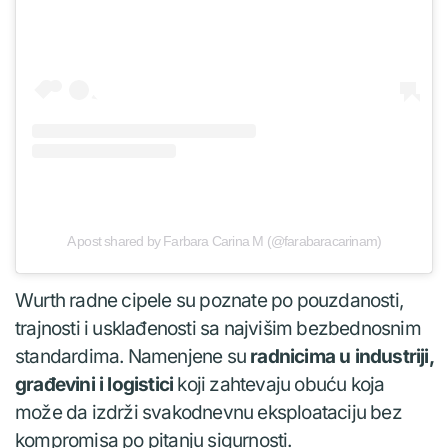
A post shared by Farbara Carina M (@farabaracarinam)
Wurth radne cipele su poznate po pouzdanosti,
trajnosti i usklađenosti sa najvišim bezbednosnim
standardima. Namenjene su
radnicima u industriji,
građevini i logistici
koji zahtevaju obuću koja
može da izdrži svakodnevnu eksploataciju bez
kompromisa po pitanju sigurnosti.