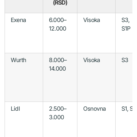
(RSD)
Exena
6.000–
Visoka
S3,
12.000
S1P
Wurth
8.000–
Visoka
S3
14.000
Lidl
2.500–
Osnovna
S1, S1
3.000