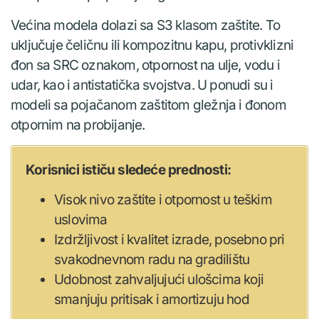
Većina modela dolazi sa S3 klasom zaštite. To
uključuje čeličnu ili kompozitnu kapu, protivklizni
đon sa SRC oznakom, otpornost na ulje, vodu i
udar, kao i antistatička svojstva. U ponudi su i
modeli sa pojačanom zaštitom gležnja i đonom
otpornim na probijanje.
Korisnici ističu sledeće prednosti:
Visok nivo zaštite i otpornost u teškim
uslovima
Izdržljivost i kvalitet izrade, posebno pri
svakodnevnom radu na gradilištu
Udobnost zahvaljujući ulošcima koji
smanjuju pritisak i amortizuju hod