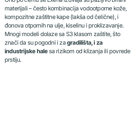
materijali – često kombinacija vodootporne kože,
kompozitne zaštitne kape (lakša od čelične), i
đonova otpornih na ulje, kiselinu i proklizavanje.
Mnogi modeli dolaze sa S3 klasom zaštite, što
znači da su pogodni i za
gradilišta, i za
industrijske hale
sa rizikom od klizanja ili povrede
prstiju.