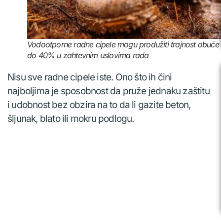
Vodootporne radne cipele mogu produžiti trajnost obuće 
do 40% u zahtevnim uslovima rada
Nisu sve radne cipele iste. Ono što ih čini
najboljima je sposobnost da pruže jednaku zaštitu
i udobnost bez obzira na to da li gazite beton,
šljunak, blato ili mokru podlogu.