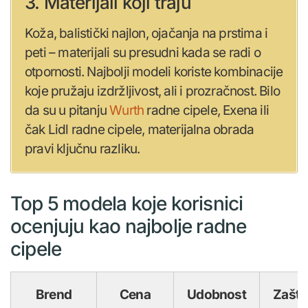
3. Materijali koji traju
Koža, balistički najlon, ojačanja na prstima i
peti – materijali su presudni kada se radi o
otpornosti. Najbolji modeli koriste kombinacije
koje pružaju izdržljivost, ali i prozračnost. Bilo
da su u pitanju
Wurth
radne cipele, Exena ili
čak Lidl radne cipele, materijalna obrada
pravi ključnu razliku.
Top 5 modela koje korisnici
ocenjuju kao najbolje radne
cipele
Brend
Cena
Udobnost
Zašti