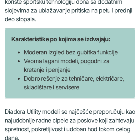
koriste sportsku tehnologiju đona sa dodatnim
slojevima za ublažavanje pritiska na petu i prednji
deo stopala.
Karakteristike po kojima se izdvajaju:
Moderan izgled bez gubitka funkcije
Veoma lagani modeli, pogodni za
kretanje i penjanje
Dobro rešenje za tehničare, električare,
skladištare i servisere
Diadora Utility modeli se najčešće preporučuju kao
najudobnije radne cipele za poslove koji zahtevaju
spretnost, pokretljivost i udoban hod tokom celog
dana.