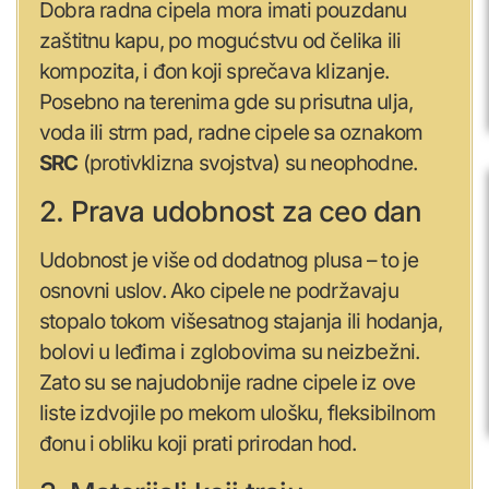
Dobra radna cipela mora imati pouzdanu
zaštitnu kapu, po mogućstvu od čelika ili
kompozita, i đon koji sprečava klizanje.
Posebno na terenima gde su prisutna ulja,
voda ili strm pad, radne cipele sa oznakom
SRC
(protivklizna svojstva) su neophodne.
2. Prava udobnost za ceo dan
Udobnost je više od dodatnog plusa – to je
osnovni uslov. Ako cipele ne podržavaju
stopalo tokom višesatnog stajanja ili hodanja,
bolovi u leđima i zglobovima su neizbežni.
Zato su se najudobnije radne cipele iz ove
liste izdvojile po mekom ulošku, fleksibilnom
đonu i obliku koji prati prirodan hod.