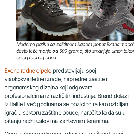
Moderne patike sa zaštitnom kapom poput Exena model
često teže manje od 500 grama, što smanjuje umor tok
celog radnog dana
Exena radne cipele
predstavljaju spoj
visokokvalitetne izrade, napredne zaštite i
ergonomskog dizajna koji odgovara
profesionalcima iz različitih industrija. Brend dolazi
iz Italije i već godinama se pozicionira kao ozbiljan
igrač u sektoru zaštitne obuće, naročito kada su u
pitanju radni uslovi na zahtevnim terenima.
Ono po čemu se Exena izdvaja su pažljivo birani