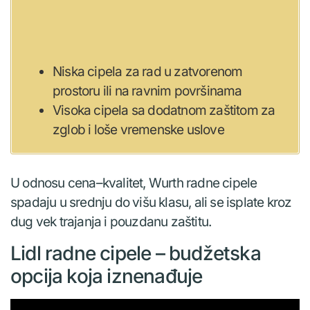
Niska cipela za rad u zatvorenom
prostoru ili na ravnim površinama
Visoka cipela sa dodatnom zaštitom za
zglob i loše vremenske uslove
U odnosu cena–kvalitet, Wurth radne cipele
spadaju u srednju do višu klasu, ali se isplate kroz
dug vek trajanja i pouzdanu zaštitu.
Lidl radne cipele – budžetska
opcija koja iznenađuje