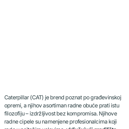
Caterpillar (CAT) je brend poznat po građevinskoj
opremi, a njihov asortiman radne obuće prati istu
filozofiju – izdržljivost bez kompromisa. Njihove
radne cipele su namenjene profesionalcima koji