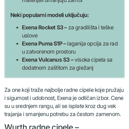
materijali umanjuju zamor
Neki popularni modeli uključuju:
Exena Rocket S3 –
za gradilišta i teške
uslove
Exena Puma S1P –
laganija opcija za rad
u zatvorenom prostoru
Exena Vulcanus S3 –
visoka cipela sa
dodatnom zaštitom za gležanj
Za one koji traže najbolje radne cipele koje pružaju
i sigurnost i udobnost, Exena je odličan izbor. Cene
su u srednjem rangu, ali se isplate kroz dug vek
trajanja i smanjenu potrebu za čestom zamenom.
Wurth radne cipele –