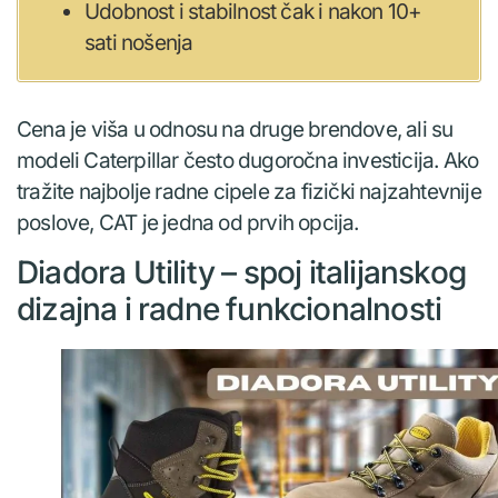
Udobnost i stabilnost čak i nakon 10+
sati nošenja
Cena je viša u odnosu na druge brendove, ali su
modeli Caterpillar često dugoročna investicija. Ako
tražite najbolje radne cipele za fizički najzahtevnije
poslove, CAT je jedna od prvih opcija.
Diadora Utility – spoj italijanskog
dizajna i radne funkcionalnosti