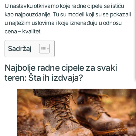
U nastavku otkrivamo koje radne cipele se ističu
kao najpouzdanije. Tu su modeli koji su se pokazali
u najtežim uslovima i koje iznenađuju u odnosu
cena – kvalitet.
Sadržaj
Najbolje radne cipele za svaki
teren: Šta ih izdvaja?