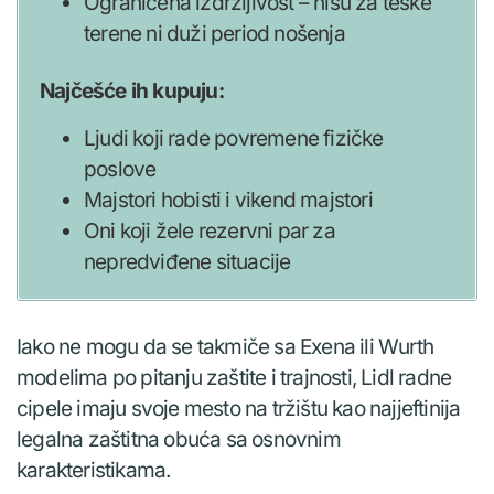
Ograničena izdržljivost – nisu za teške
terene ni duži period nošenja
Najčešće ih kupuju:
Ljudi koji rade povremene fizičke
poslove
Majstori hobisti i vikend majstori
Oni koji žele rezervni par za
nepredviđene situacije
Iako ne mogu da se takmiče sa Exena ili Wurth
modelima po pitanju zaštite i trajnosti, Lidl radne
cipele imaju svoje mesto na tržištu kao najjeftinija
legalna zaštitna obuća sa osnovnim
karakteristikama.