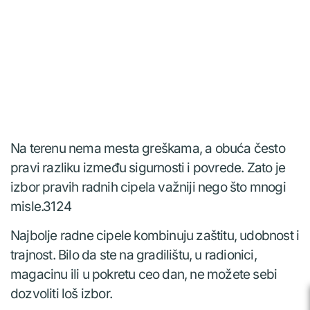
Na terenu nema mesta greškama, a obuća često
pravi razliku između sigurnosti i povrede. Zato je
izbor pravih radnih cipela važniji nego što mnogi
misle.3124
Najbolje radne cipele kombinuju zaštitu, udobnost i
trajnost. Bilo da ste na gradilištu, u radionici,
magacinu ili u pokretu ceo dan, ne možete sebi
dozvoliti loš izbor.