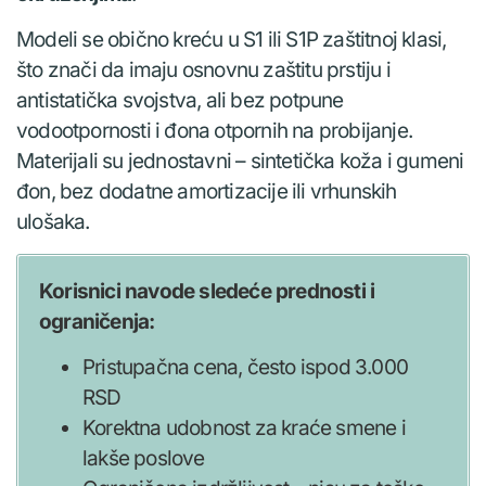
Modeli se obično kreću u S1 ili S1P zaštitnoj klasi,
što znači da imaju osnovnu zaštitu prstiju i
antistatička svojstva, ali bez potpune
vodootpornosti i đona otpornih na probijanje.
Materijali su jednostavni – sintetička koža i gumeni
đon, bez dodatne amortizacije ili vrhunskih
ulošaka.
Korisnici navode sledeće prednosti i
ograničenja:
Pristupačna cena, često ispod 3.000
RSD
Korektna udobnost za kraće smene i
lakše poslove