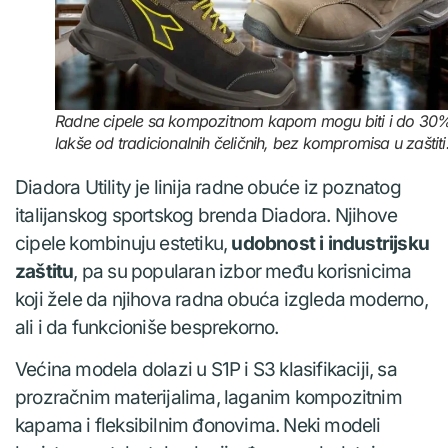
Radne cipele sa kompozitnom kapom mogu biti i do 30
lakše od tradicionalnih čeličnih, bez kompromisa u zaštiti
Diadora Utility je linija radne obuće iz poznatog
italijanskog sportskog brenda Diadora. Njihove
cipele kombinuju estetiku,
udobnost i industrijsku
zaštitu
, pa su popularan izbor među korisnicima
koji žele da njihova radna obuća izgleda moderno,
ali i da funkcioniše besprekorno.
Većina modela dolazi u S1P i S3 klasifikaciji, sa
prozračnim materijalima, laganim kompozitnim
kapama i fleksibilnim đonovima. Neki modeli