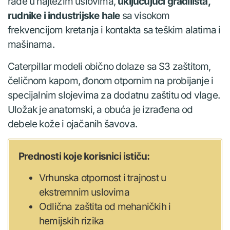
rade u najtežim uslovima,
uključujući gradilišta,
rudnike i industrijske hale
sa visokom
frekvencijom kretanja i kontakta sa teškim alatima i
mašinama.
Caterpillar modeli obično dolaze sa S3 zaštitom,
čeličnom kapom, đonom otpornim na probijanje i
specijalnim slojevima za dodatnu zaštitu od vlage.
Uložak je anatomski, a obuća je izrađena od
debele kože i ojačanih šavova.
Prednosti koje korisnici ističu:
Vrhunska otpornost i trajnost u
ekstremnim uslovima
Odlična zaštita od mehaničkih i
hemijskih rizika