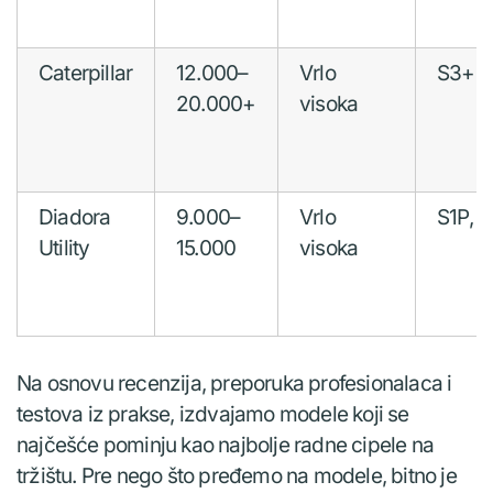
Caterpillar
12.000–
Vrlo
S3+
20.000+
visoka
Diadora
9.000–
Vrlo
S1P, S
Utility
15.000
visoka
Na osnovu recenzija, preporuka profesionalaca i
testova iz prakse, izdvajamo modele koji se
najčešće pominju kao najbolje radne cipele na
tržištu. Pre nego što pređemo na modele, bitno je