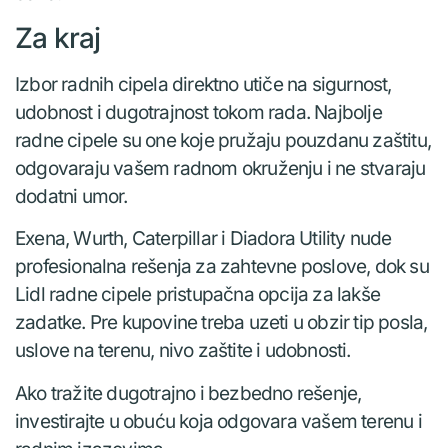
Za kraj
Izbor radnih cipela direktno utiče na sigurnost,
udobnost i dugotrajnost tokom rada. Najbolje
radne cipele su one koje pružaju pouzdanu zaštitu,
odgovaraju vašem radnom okruženju i ne stvaraju
dodatni umor.
Exena, Wurth, Caterpillar i Diadora Utility nude
profesionalna rešenja za zahtevne poslove, dok su
Lidl radne cipele pristupačna opcija za lakše
zadatke. Pre kupovine treba uzeti u obzir tip posla,
uslove na terenu, nivo zaštite i udobnosti.
Ako tražite dugotrajno i bezbedno rešenje,
investirajte u obuću koja odgovara vašem terenu i