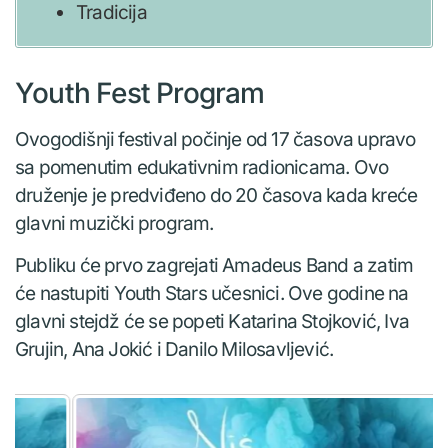
Tradicija
Youth Fest Program
Ovogodišnji festival počinje od 17 časova upravo
sa pomenutim edukativnim radionicama. Ovo
druženje je predviđeno do 20 časova kada kreće
glavni muzički program.
Publiku će prvo zagrejati Amadeus Band a zatim
će nastupiti Youth Stars učesnici. Ove godine na
glavni stejdž će se popeti Katarina Stojković, Iva
Grujin, Ana Jokić i Danilo Milosavljević.