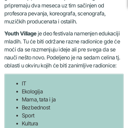
pripremaju dva meseca uz tim sačinjen od
profesora pevanja, koreografa, scenografa,
muzičkih producenata i ostalih.
Youth Village
je deo festivala namenjen edukaciji
mladih. Tu će biti održane razne radionice gde će
moći da se razmenjuju ideje ali pre svega da se
nauči nešto novo. Podeljeno je na sedam celina tj.
oblasti u okviru kojih će biti zanimljive radionice:
IT
Ekologija
Mama, tata i ja
Bezbednost
Sport
Kultura