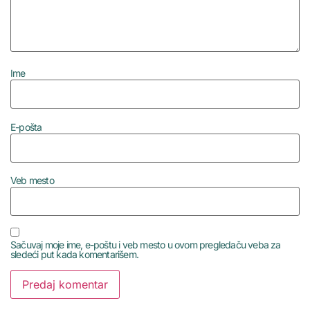
Ime
E-pošta
Veb mesto
Sačuvaj moje ime, e-poštu i veb mesto u ovom pregledaču veba za
sledeći put kada komentarišem.