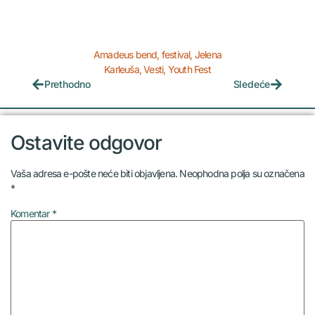
Amadeus bend
,
festival
,
Jelena
Karleuša
,
Vesti
,
Youth Fest
Prethodno
Sledeće
Ostavite odgovor
Vaša adresa e-pošte neće biti objavljena.
Neophodna polja su označena
*
Komentar
*