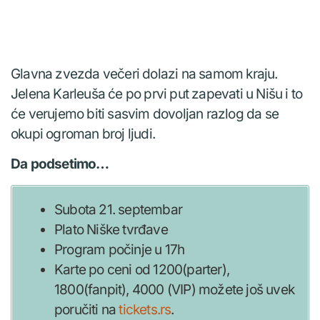
Glavna zvezda večeri dolazi na samom kraju.
Jelena Karleuša će po prvi put zapevati u Nišu i to
će verujemo biti sasvim dovoljan razlog da se
okupi ogroman broj ljudi.
Da podsetimo…
Subota 21. septembar
Plato Niške tvrđave
Program počinje u 17h
Karte po ceni od 1200(parter),
1800(fanpit), 4000 (VIP) možete još uvek
poručiti na
tickets.rs
.