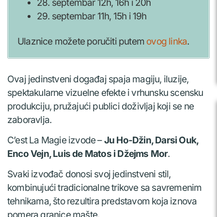
28. septembar 12h, 16h i 20h
29. septembar 11h, 15h i 19h
Ulaznice možete poručiti putem
ovog linka
.
Ovaj jedinstveni događaj spaja magiju, iluzije,
spektakularne vizuelne efekte i vrhunsku scensku
produkciju, pružajući publici doživljaj koji se ne
zaboravlja.
C’est La Magie izvode –
Ju Ho-Džin, Darsi Ouk,
Enco Vejn, Luis de Matos i Džejms Mor
.
Svaki izvođač donosi svoj jedinstveni stil,
kombinujući tradicionalne trikove sa savremenim
tehnikama, što rezultira predstavom koja iznova
pomera granice mašte.