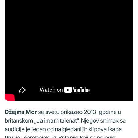
Džejms Mor
se svetu prikazao 2013 godine u
britanskom „Ja imam talenat“. Njegov snimak sa
audicije je jedan od najgledanijih klipova ikada.
Prvi je „čarobnjak“ iz Britanije koji se pojavio