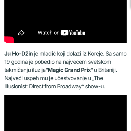
Ju Ho-Džin
je mladić koji dolazi iz Koreje. Sa samo
19 godina je pobedio na najvećem svetskom
takmičenju iluzija“
Magic Grand Prix
“ u Britaniji.
Najveći uspeh mu je učestvovanje u „The
Illusionist: Direct from Broadway“ show-u.