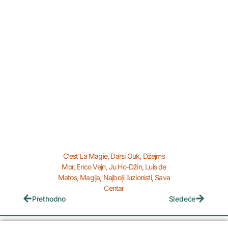
C’est La Magie
,
Darsi Ouk
,
Džejms
Mor
,
Enco Vejn
,
Ju Ho-Džin
,
Luis de
Matos
,
Magija
,
Najbolji iluzionisti
,
Sava
Centar
Prethodno
Sledeće