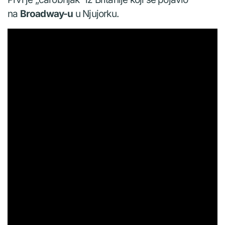
na
Broadway-u
u Njujorku.