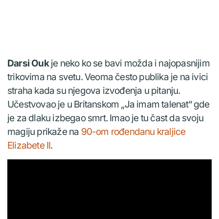
Darsi Ouk
je neko ko se bavi možda i najopasnijim
trikovima na svetu. Veoma često publika je na ivici
straha kada su njegova izvođenja u pitanju.
Učestvovao je u Britanskom „Ja imam talenat“ gde
je za dlaku izbegao smrt. Imao je tu čast da svoju
magiju prikaže na
90-om rođendanu kraljice
Elizabete II
.