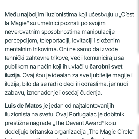
Među najboljim iluzionistima koji učestvuju u „C’est
la Magie“ su umetnici poznati po svojim
neverovatnim sposobnostima manipulacije
percepcijom, teleportaciji, levitaciji i složenim
mentalnim trikovima. Oni ne samo da izvode
tehnički zahtevne trikove, već i komuniciraju sa
publikom na način koji ih uvlači u
čarobni svet
iluzija
. Ovaj šou je idealan za sve ljubitelje magije i
iluzija, bilo da se radi o deci ili odraslima, jer nudi
zabavu, iznenađenje i osećaj čuđenja.
Luis de Matos
je jedan od najtalentovanijih
iluzionista na svetu. Ovaj Portugalac je dobitnik
prestižne nagrade „The Devant Award“ koju
dodeljuje britanska organizacija „The Magic Circle“