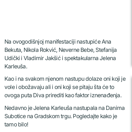
Na ovogodišnjoj manifestaciji nastupiće Ana
Bekuta, Nikola Rokvić, Neverne Bebe, Stefanija
Udički i Vladimir Jakšić i spektakularna Jelena
Karleuša.
Kao i na svakom njenom nastupu dolaze oni koji je
vole i obožavaju ali i oni koji se pitaju šta će to
ovoga puta Diva prirediti kao faktor iznenađenja.
Nedavno je Jelena Karleuša nastupala na Danima
Subotice na Gradskom trgu. Pogledajte kako je
tamo bilo!