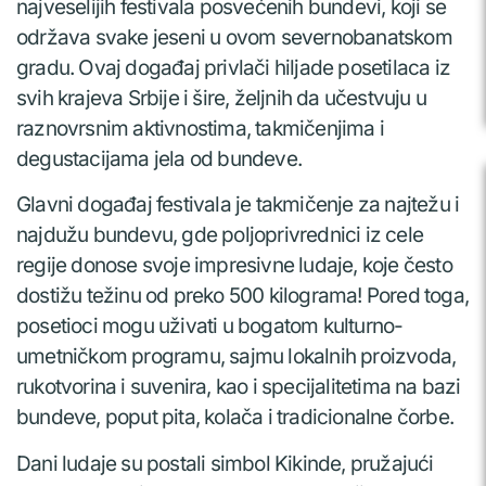
najveselijih festivala posvećenih bundevi, koji se
održava svake jeseni u ovom severnobanatskom
gradu. Ovaj događaj privlači hiljade posetilaca iz
svih krajeva Srbije i šire, željnih da učestvuju u
raznovrsnim aktivnostima, takmičenjima i
degustacijama jela od bundeve.
Glavni događaj festivala je takmičenje za najtežu i
najdužu bundevu, gde poljoprivrednici iz cele
regije donose svoje impresivne ludaje, koje često
dostižu težinu od preko 500 kilograma! Pored toga,
posetioci mogu uživati u bogatom kulturno-
umetničkom programu, sajmu lokalnih proizvoda,
rukotvorina i suvenira, kao i specijalitetima na bazi
bundeve, poput pita, kolača i tradicionalne čorbe.
Dani ludaje su postali simbol Kikinde, pružajući