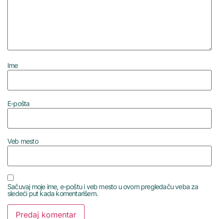
Ime
E-pošta
Veb mesto
Sačuvaj moje ime, e-poštu i veb mesto u ovom pregledaču veba za
sledeći put kada komentarišem.