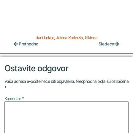
dani ludaje
,
Jelena Karleuša
,
Kikinda
Prethodno
Sledeće
Ostavite odgovor
Vaša adresa e-pošte neće biti objavljena.
Neophodna polja su označena
*
Komentar
*