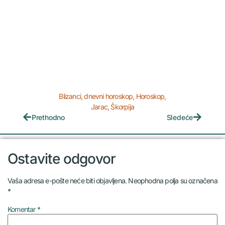
Blizanci
,
dnevni horoskop
,
Horoskop
,
Jarac
,
Škorpija
Prethodno
Sledeće
Ostavite odgovor
Vaša adresa e-pošte neće biti objavljena.
Neophodna polja su označena
*
Komentar
*