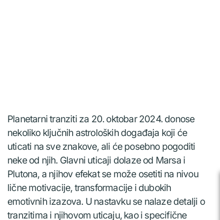
Planetarni tranziti za 20. oktobar 2024. donose
nekoliko ključnih astroloških događaja koji će
uticati na sve znakove, ali će posebno pogoditi
neke od njih. Glavni uticaji dolaze od Marsa i
Plutona, a njihov efekat se može osetiti na nivou
lične motivacije, transformacije i dubokih
emotivnih izazova. U nastavku se nalaze detalji o
tranzitima i njihovom uticaju, kao i specifične