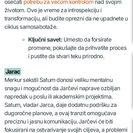
osećati
potrebu za većom kontrolom
nad svojim
životom. Ovo je vreme za introspekciju i
transformaciju, ali budite oprezni da ne upadnete u
ciklus samosabotaže.
Ključni savet:
Umesto da forsirate
promene, pokušajte da prihvatite proces
i pustite da stvari teku prirodno.
Jarac
Merkur sekstil Saturn donosi veliku mentalnu
snagu i mogućnost da Jarčevi naprave ozbiljan
napredak u poslu ili akademskim projektima.
Saturn, vladar Jarca, daje dodatnu podršku za
dugoročne planove, a ovaj tranzit omogućava
preciznu i jasnu komunikaciju. Jarčevi će biti
fokusirani na ostvarivanje svojih ciljeva, a problemi