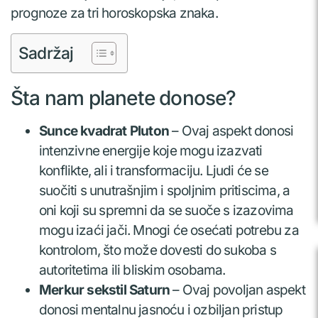
prognoze za tri horoskopska znaka.
Sadržaj
Šta nam planete donose?
Sunce kvadrat Pluton
– Ovaj aspekt donosi
intenzivne energije koje mogu izazvati
konflikte, ali i transformaciju. Ljudi će se
suočiti s unutrašnjim i spoljnim pritiscima, a
oni koji su spremni da se suoče s izazovima
mogu izaći jači. Mnogi će osećati potrebu za
kontrolom, što može dovesti do sukoba s
autoritetima ili bliskim osobama.
Merkur sekstil Saturn
– Ovaj povoljan aspekt
donosi mentalnu jasnoću i ozbiljan pristup