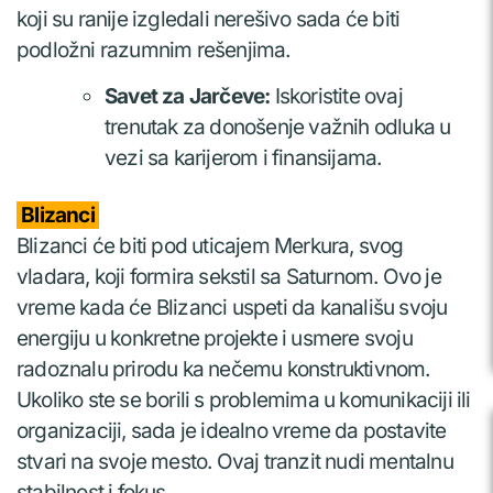
koji su ranije izgledali nerešivo sada će biti
podložni razumnim rešenjima.
Savet za Jarčeve:
Iskoristite ovaj
trenutak za donošenje važnih odluka u
vezi sa karijerom i finansijama.
Blizanci
Blizanci će biti pod uticajem Merkura, svog
vladara, koji formira sekstil sa Saturnom. Ovo je
vreme kada će Blizanci uspeti da kanališu svoju
energiju u konkretne projekte i usmere svoju
radoznalu prirodu ka nečemu konstruktivnom.
Ukoliko ste se borili s problemima u komunikaciji ili
organizaciji, sada je idealno vreme da postavite
stvari na svoje mesto. Ovaj tranzit nudi mentalnu
stabilnost i fokus.