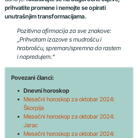
prihvatite promene i nemojte se opirati
unutrašnjim transformacijama.
Pozitivna afirmacija za sve znakove:
„Prihvatam izazove s mudrošću i
hrabrošću, spreman/spremna da rastem
i napredujem.“
Povezani članci:
Dnevni horoskop
Mesečni horoskop za oktobar 2024:
Škorpija
Mesečni horoskop za oktobar 2024:
Jarac
Mesečni horoskop za oktobar 2024: