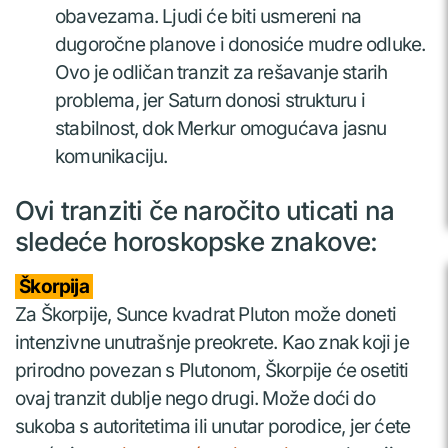
obavezama. Ljudi će biti usmereni na
dugoročne planove i donosiće mudre odluke.
Ovo je odličan tranzit za rešavanje starih
problema, jer Saturn donosi strukturu i
stabilnost, dok Merkur omogućava jasnu
komunikaciju.
Ovi tranziti če naročito uticati na
sledeće horoskopske znakove:
Škorpija
Za Škorpije, Sunce kvadrat Pluton može doneti
intenzivne unutrašnje preokrete. Kao znak koji je
prirodno povezan s Plutonom, Škorpije će osetiti
ovaj tranzit dublje nego drugi. Može doći do
sukoba s autoritetima ili unutar porodice, jer ćete