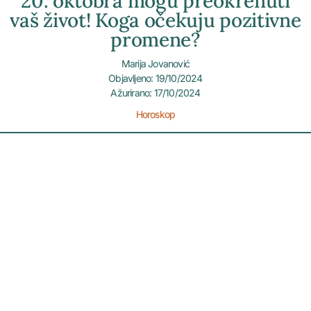
20. oktobra mogu preokrenuti
vaš život! Koga očekuju pozitivne
promene?
Marija Jovanović
Objavljeno: 19/10/2024
Ažurirano: 17/10/2024
Horoskop