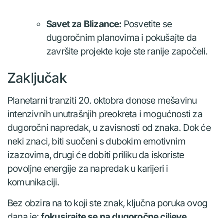
Savet za Blizance:
Posvetite se
dugoročnim planovima i pokušajte da
završite projekte koje ste ranije započeli.
Zaključak
Planetarni tranziti 20. oktobra donose mešavinu
intenzivnih unutrašnjih preokreta i mogućnosti za
dugoročni napredak, u zavisnosti od znaka. Dok će
neki znaci, biti suočeni s dubokim emotivnim
izazovima, drugi će dobiti priliku da iskoriste
povoljne energije za napredak u karijeri i
komunikaciji.
Bez obzira na to koji ste znak, ključna poruka ovog
dana je:
fokusirajte se na dugoročne ciljeve,