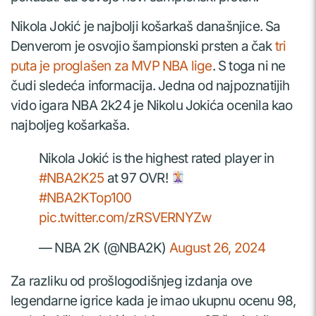
Nikola Jokić je najbolji košarkaš današnjice. Sa
Denverom je osvojio šampionski prsten a čak
tri
puta je proglašen za MVP NBA lige
. S toga ni ne
čudi sledeća informacija. Jedna od najpoznatijih
vido igara NBA 2k24 je Nikolu Jokića ocenila kao
najboljeg košarkaša.
Nikola Jokić is the highest rated player in
#NBA2K25
at 97 OVR!
#NBA2KTop100
pic.twitter.com/zRSVERNYZw
— NBA 2K (@NBA2K)
August 26, 2024
Za razliku od prošlogodišnjeg izdanja ove
legendarne igrice kada je imao ukupnu ocenu 98,