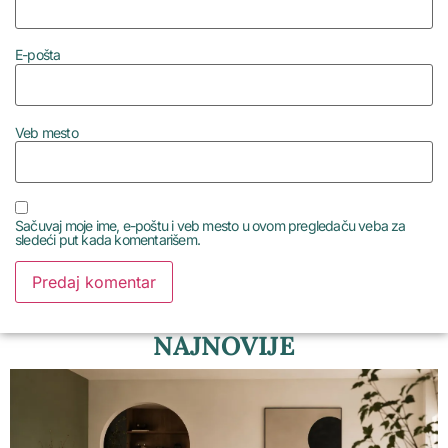
E-pošta
Veb mesto
Sačuvaj moje ime, e-poštu i veb mesto u ovom pregledaču veba za
sledeći put kada komentarišem.
NAJNOVIJE