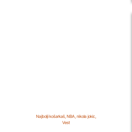
Najbolji košarkaš
,
NBA
,
nikola jokic
,
Vest