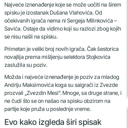
Najveće iznenađenje koje se može uočiti na širem
spisku je izostanak Dušana Vlahovića. Od
očekivanih igrača nema ni Sergeja Milinkovića –
Savića. Ostaje da vidimo koji su razlozi zbog kojih
se nisu našli na spisku.
Primetan je veliki broj novih igrača. Čak šestorica
novajlija prema mišljenju selektora Stojkovića
zaslužila su poziv.
Možda i najveće iznenađenje je poziv za mladog
Andriju Maksimovića koga su saigrači iz Zvezde
prozvali „Zvezdin Mesi“. Mnoge, sa druge strane, i
ne čudi što se on našao na spisku obzirom na
partije koje pruža u poslednje vreme.
Evo kako izgleda širi spisak