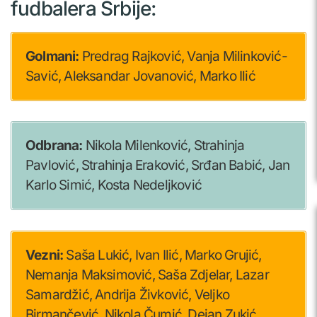
fudbalera Srbije:
Golmani:
Predrag Rajković, Vanja Milinković-
Savić, Aleksandar Jovanović, Marko Ilić
Odbrana:
Nikola Milenković, Strahinja
Pavlović, Strahinja Eraković, Srđan Babić, Jan
Karlo Simić, Kosta Nedeljković
Vezni:
Saša Lukić, Ivan Ilić, Marko Grujić,
Nemanja Maksimović, Saša Zdjelar, Lazar
Samardžić, Andrija Živković, Veljko
Birmančević, Nikola Čumić, Dejan Zukić,