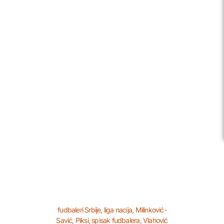
fudbaleri Srbije
,
liga nacija
,
Milinković-
Savić
,
Piksi
,
spisak fudbalera
,
Vlahović