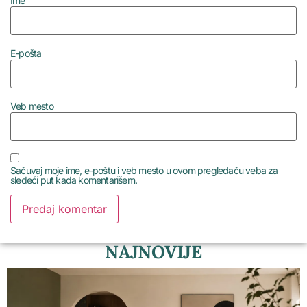
Ime
E-pošta
Veb mesto
Sačuvaj moje ime, e-poštu i veb mesto u ovom pregledaču veba za
sledeći put kada komentarišem.
NAJNOVIJE