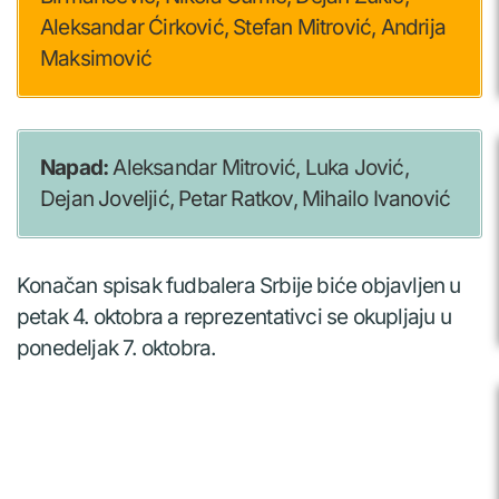
Aleksandar Ćirković, Stefan Mitrović, Andrija
Maksimović
Napad:
Aleksandar Mitrović, Luka Jović,
Dejan Joveljić, Petar Ratkov, Mihailo Ivanović
Konačan spisak fudbalera Srbije biće objavljen u
petak 4. oktobra a reprezentativci se okupljaju u
ponedeljak 7. oktobra.