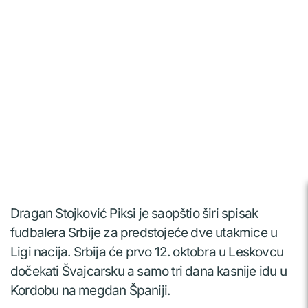
Dragan Stojković Piksi je saopštio širi spisak
fudbalera Srbije za predstojeće dve utakmice u
Ligi nacija. Srbija će prvo 12. oktobra u Leskovcu
dočekati Švajcarsku a samo tri dana kasnije idu u
Kordobu na megdan Španiji.