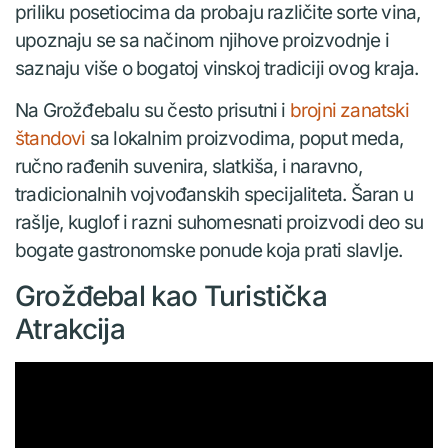
priliku posetiocima da probaju različite sorte vina,
upoznaju se sa načinom njihove proizvodnje i
saznaju više o bogatoj vinskoj tradiciji ovog kraja.
Na Grožđebalu su često prisutni i
brojni zanatski
štandovi
sa lokalnim proizvodima, poput meda,
ručno rađenih suvenira, slatkiša, i naravno,
tradicionalnih vojvođanskih specijaliteta. Šaran u
rašlje, kuglof i razni suhomesnati proizvodi deo su
bogate gastronomske ponude koja prati slavlje.
Grožđebal kao Turistička
Atrakcija