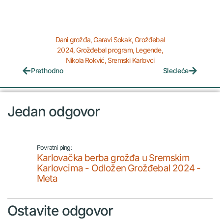
Dani grožđa
,
Garavi Sokak
,
Grožđebal
2024
,
Grožđebal program
,
Legende
,
Nikola Rokvić
,
Sremski Karlovci
Prethodno
Sledeće
Jedan odgovor
Povratni ping:
Karlovačka berba grožđa u Sremskim
Karlovcima - Odložen Grožđebal 2024 -
Meta
Ostavite odgovor