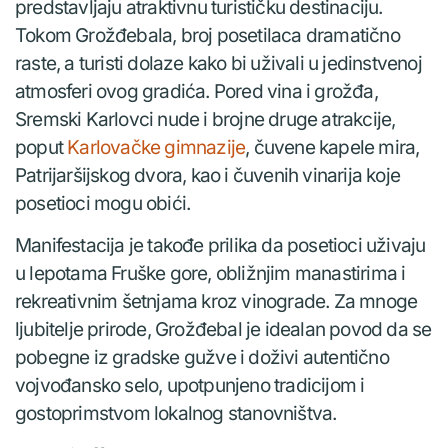
predstavljaju atraktivnu turističku destinaciju.
Tokom Grožđebala, broj posetilaca dramatično
raste, a turisti dolaze kako bi uživali u jedinstvenoj
atmosferi ovog gradića. Pored vina i grožđa,
Sremski Karlovci nude i brojne druge atrakcije,
poput
Karlovačke gimnazije
, čuvene kapele mira,
Patrijaršijskog dvora, kao i čuvenih vinarija koje
posetioci mogu obići.
Manifestacija je takođe prilika da posetioci uživaju
u lepotama Fruške gore, obližnjim manastirima i
rekreativnim šetnjama kroz vinograde. Za mnoge
ljubitelje prirode, Grožđebal je idealan povod da se
pobegne iz gradske gužve i doživi autentično
vojvođansko selo, upotpunjeno tradicijom i
gostoprimstvom lokalnog stanovništva.