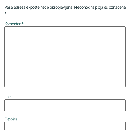
Vaša adresa e-pošte neće biti objavljena.
Neophodna polja su označena
*
Komentar
*
Ime
E-pošta