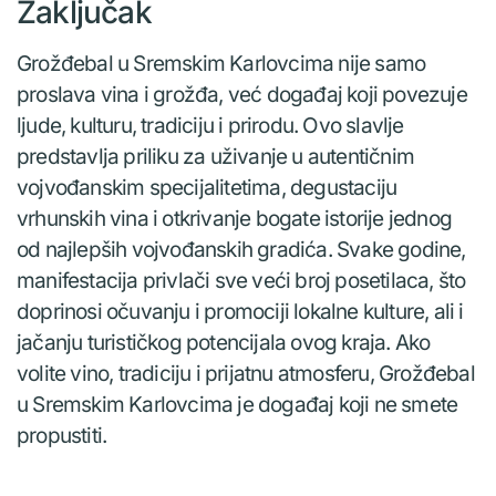
Zaključak
Grožđebal u Sremskim Karlovcima nije samo
proslava vina i grožđa, već događaj koji povezuje
ljude, kulturu, tradiciju i prirodu. Ovo slavlje
predstavlja priliku za uživanje u autentičnim
vojvođanskim specijalitetima, degustaciju
vrhunskih vina i otkrivanje bogate istorije jednog
od najlepših vojvođanskih gradića. Svake godine,
manifestacija privlači sve veći broj posetilaca, što
doprinosi očuvanju i promociji lokalne kulture, ali i
jačanju turističkog potencijala ovog kraja. Ako
volite vino, tradiciju i prijatnu atmosferu, Grožđebal
u Sremskim Karlovcima je događaj koji ne smete
propustiti.