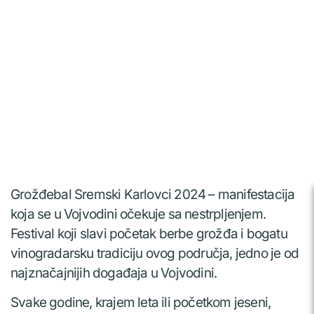
Grožđebal Sremski Karlovci 2024 – manifestacija
koja se u Vojvodini očekuje sa nestrpljenjem.
Festival koji slavi početak berbe grožđa i bogatu
vinogradarsku tradiciju ovog područja, jedno je od
najznačajnijih događaja u Vojvodini.
Svake godine, krajem leta ili početkom jeseni,