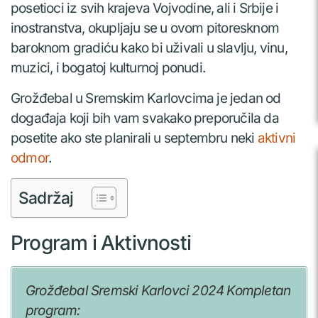
posetioci iz svih krajeva Vojvodine, ali i Srbije i
inostranstva, okupljaju se u ovom pitoresknom
baroknom gradiću kako bi uživali u slavlju, vinu,
muzici, i bogatoj kulturnoj ponudi.
Grožđebal u Sremskim Karlovcima je jedan od
događaja koji bih vam svakako preporučila da
posetite ako ste planirali u septembru neki
aktivni
odmor
.
Sadržaj
Program i Aktivnosti
Grožđebal Sremski Karlovci 2024 Kompletan
program: