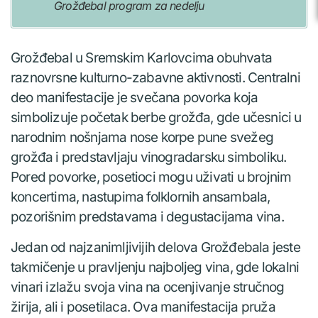
Grožđebal program za nedelju
Grožđebal u Sremskim Karlovcima obuhvata
raznovrsne kulturno-zabavne aktivnosti. Centralni
deo manifestacije je svečana povorka koja
simbolizuje početak berbe grožđa, gde učesnici u
narodnim nošnjama nose korpe pune svežeg
grožđa i predstavljaju vinogradarsku simboliku.
Pored povorke, posetioci mogu uživati u brojnim
koncertima, nastupima folklornih ansambala,
pozorišnim predstavama i degustacijama vina.
Jedan od najzanimljivijih delova Grožđebala jeste
takmičenje u pravljenju najboljeg vina, gde lokalni
vinari izlažu svoja vina na ocenjivanje stručnog
žirija, ali i posetilaca. Ova manifestacija pruža