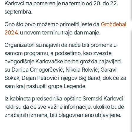
Karlovcima pomeren je na termin od 20. do 22.
septembra.
Ono što prvo možemo primetiti jeste da
Grožđebal
2024
. u novom terminu traje dan manje.
Organizatori su najavili da neće biti promena u
samom programu, a podsetimo, kao zvezde
ovogodišnje Karlovačke berbe grožđa najavljeni
su Danica Crnogorčević, Nikola Rokvić, Garavi
Sokak, Dejan Petrović i njegov Big Band, dok će za
sam kraj nastupiti grupa Legende.
Iz kabineta predsednika opštine Sremski Karlovci
rekli su da će sve važne informacije, ukoliko bude
značajnih izmena, biti blagovremeno objavljene.