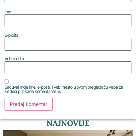
Ime
E-pošta
Veb mesto
Sačuvaj moje ime, e-poštu i veb mesto u ovom pregledaču veba za
sledeći put kada komentarišem.
NAJNOVIJE