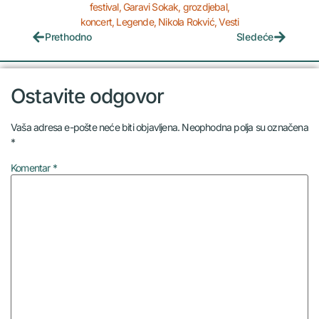
festival
,
Garavi Sokak
,
grozdjebal
,
koncert
,
Legende
,
Nikola Rokvić
,
Vesti
Prethodno
Sledeće
Ostavite odgovor
Vaša adresa e-pošte neće biti objavljena.
Neophodna polja su označena
*
Komentar
*