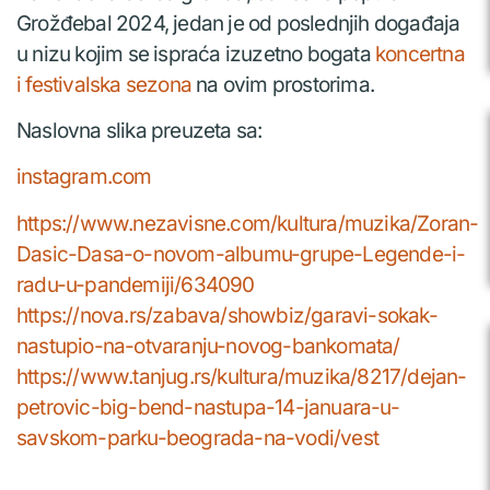
Grožđebal 2024, jedan je od poslednjih događaja
u nizu kojim se ispraća izuzetno bogata
koncertna
i festivalska sezona
na ovim prostorima.
Naslovna slika preuzeta sa:
instagram.com
https://www.nezavisne.com/kultura/muzika/Zoran-
Dasic-Dasa-o-novom-albumu-grupe-Legende-i-
radu-u-pandemiji/634090
https://nova.rs/zabava/showbiz/garavi-sokak-
nastupio-na-otvaranju-novog-bankomata/
https://www.tanjug.rs/kultura/muzika/8217/dejan-
petrovic-big-bend-nastupa-14-januara-u-
savskom-parku-beograda-na-vodi/vest