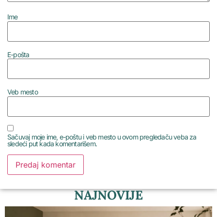
Ime
E-pošta
Veb mesto
Sačuvaj moje ime, e-poštu i veb mesto u ovom pregledaču veba za
sledeći put kada komentarišem.
NAJNOVIJE