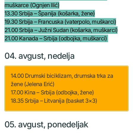
muškarce (Ognjen Ilić)
13.30 Srbija – Španija (košarka, žene)
19.30 Srbija – Francuska (vaterpolo, muškarci)
21.00 Srbija – Južni Sudan (košarka, muškarci)
21.00 Kanada – Srbija (odbojka, muškarci)
04. avgust, nedelja
14.00 Drumski biciklizam, drumska trka za
žene (Jelena Erić)
17.00 Kina – Srbija (odbojka, žene)
18.35 Srbija – Litvanija (basket 3×3)
05. avgust, ponedeljak