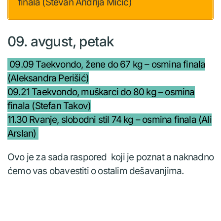
finala (Stevan Andrija Mićić)
09. avgust, petak
09.09 Taekvondo, žene do 67 kg – osmina finala
(Aleksandra Perišić)
09.21 Taekvondo, muškarci do 80 kg – osmina
finala (Stefan Takov)
11.30 Rvanje, slobodni stil 74 kg – osmina finala (Ali
Arslan)
Ovo je za sada raspored koji je poznat a naknadno
ćemo vas obavestiti o ostalim dešavanjima.