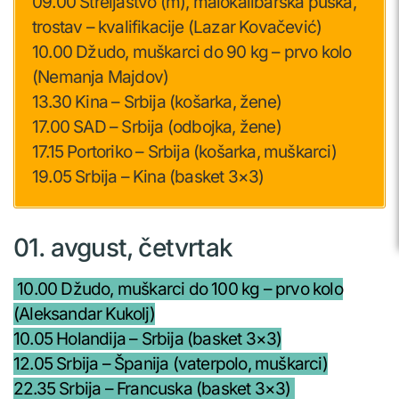
09.00 Streljaštvo (m), malokalibarska puška,
trostav – kvalifikacije (Lazar Kovačević)
10.00 Džudo, muškarci do 90 kg – prvo kolo
(Nemanja Majdov)
13.30 Kina – Srbija (košarka, žene)
17.00 SAD – Srbija (odbojka, žene)
17.15 Portoriko – Srbija (košarka, muškarci)
19.05 Srbija – Kina (basket 3×3)
01. avgust, četvrtak
10.00 Džudo, muškarci do 100 kg – prvo kolo
(Aleksandar Kukolj)
10.05 Holandija – Srbija (basket 3×3)
12.05 Srbija – Španija (vaterpolo, muškarci)
22.35 Srbija – Francuska (basket 3×3)