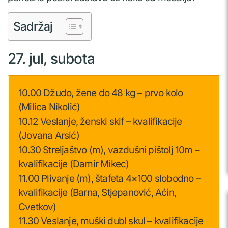
Sadržaj
27. jul, subota
10.00 Džudo, žene do 48 kg – prvo kolo
(Milica Nikolić)
10.12 Veslanje, ženski skif – kvalifikacije
(Jovana Arsić)
10.30 Streljaštvo (m), vazdušni pištolj 10m –
kvalifikacije (Damir Mikec)
11.00 Plivanje (m), štafeta 4×100 slobodno –
kvalifikacije (Barna, Stjepanović, Aćin,
Cvetkov)
11.30 Veslanje, muški dubl skul – kvalifikacije