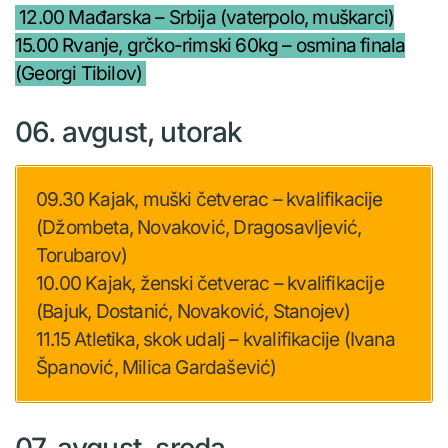
12.00 Mađarska – Srbija (vaterpolo, muškarci)
15.00 Rvanje, grčko-rimski 60kg – osmina finala
(Georgi Tibilov)
06. avgust, utorak
09.30 Kajak, muški četverac – kvalifikacije
(Džombeta, Novaković, Dragosavljević,
Torubarov)
10.00 Kajak, ženski četverac – kvalifikacije
(Bajuk, Dostanić, Novaković, Stanojev)
11.15 Atletika, skok udalj – kvalifikacije (Ivana
Španović, Milica Gardašević)
07. avgust, sreda