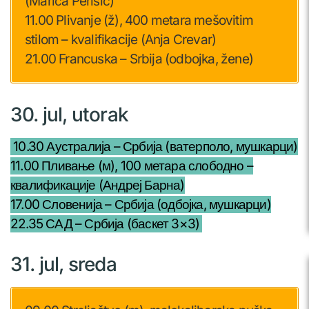
(Marica Perišić)
11.00 Plivanje (ž), 400 metara mešovitim
stilom – kvalifikacije (Anja Crevar)
21.00 Francuska – Srbija (odbojka, žene)
30. jul, utorak
10.30 Аустралија – Србија (ватерполо, мушкарци)
11.00 Пливање (м), 100 метара слободно –
квалификације (Андреј Барна)
17.00 Словенија – Србија (одбојка, мушкарци)
22.35 САД – Србија (баскет 3×3)
31. jul, sreda