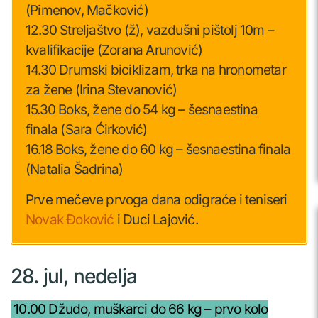
(Pimenov, Mačković)
12.30 Streljaštvo (ž), vazdušni pištolj 10m –
kvalifikacije (Zorana Arunović)
14.30 Drumski biciklizam, trka na hronometar
za žene (Irina Stevanović)
15.30 Boks, žene do 54 kg – šesnaestina
finala (Sara Ćirković)
16.18 Boks, žene do 60 kg – šesnaestina finala
(Natalia Šadrina)
Prve mečeve prvoga dana odigraće i teniseri
Novak Đoković
i Duci Lajović.
28. jul, nedelja
10.00 Džudo, muškarci do 66 kg – prvo kolo