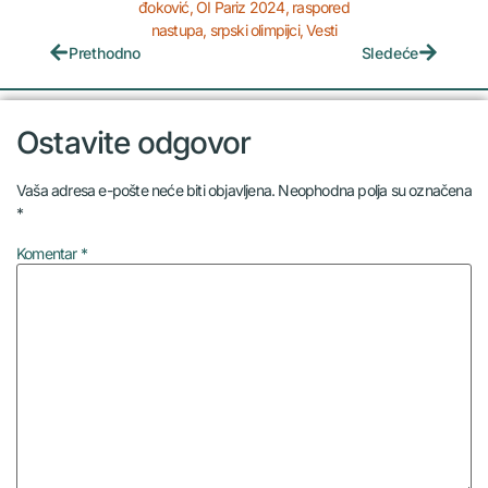
đoković
,
OI Pariz 2024
,
raspored
nastupa
,
srpski olimpijci
,
Vesti
Prethodno
Sledeće
Ostavite odgovor
Vaša adresa e-pošte neće biti objavljena.
Neophodna polja su označena
*
Komentar
*