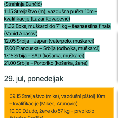
(Strahinja Bunčić)
11.15 Streljaštvo (m), vazdušna puška 10m –
kvalifikacije (Lazar Kovačević)
11.32 Boks, muškarci do 71 kg – šesnaestina finala
(Vahid Abasov)
12.05 Srbija – Japan (vaterpolo, muškarci)
17.00 Francuska – Srbija (odbojka, muškarci)
17.15 Srbija – SAD (košarka, muškarci)
21.00 Srbija – Portoriko (košarka, žene)
29. jul, ponedeljak
09.15 Streljaštvo (miks), vazdušni pištolj 10m
– kvalifikacije (Mikec, Arunović)
10.00 Džudo, žene do 57 kg – prvo kolo