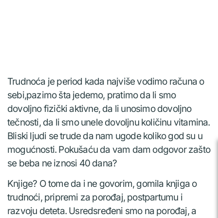
Trudnoća je period kada najviše vodimo računa o
sebi,pazimo šta jedemo, pratimo da li smo
dovoljno fizički aktivne, da li unosimo dovoljno
tečnosti, da li smo unele dovoljnu količinu vitamina.
Bliski ljudi se trude da nam ugode koliko god su u
mogućnosti. Pokušaću da vam dam odgovor zašto
se beba ne iznosi 40 dana?
Knjige? O tome da i ne govorim, gomila knjiga o
trudnoći, pripremi za porođaj, postpartumu i
razvoju deteta. Usredsređeni smo na porođaj, a