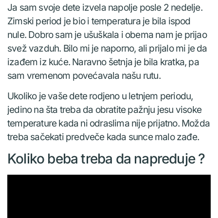
Ja sam svoje dete izvela napolje posle 2 nedelje.
Zimski period je bio i temperatura je bila ispod
nule. Dobro sam je ušuškala i obema nam je prijao
svež vazduh. Bilo mi je naporno, ali prijalo mi je da
izađem iz kuće. Naravno šetnja je bila kratka, pa
sam vremenom povećavala našu rutu.
Ukoliko je vaše dete rodjeno u letnjem periodu,
jedino na šta treba da obratite pažnju jesu visoke
temperature kada ni odraslima nije prijatno. Možda
treba sačekati predveče kada sunce malo zađe.
Koliko beba treba da napreduje ?