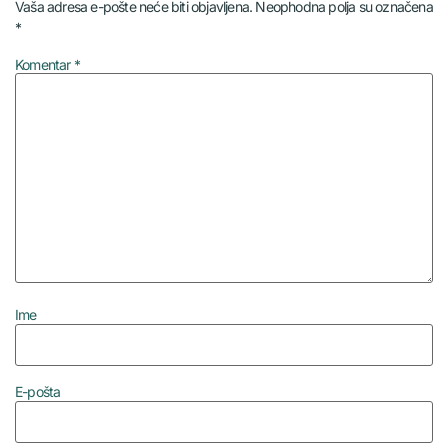
Vaša adresa e-pošte neće biti objavljena.
Neophodna polja su označena
*
Komentar
*
Ime
E-pošta