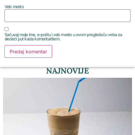
Veb mesto
Sačuvaj moje ime, e-poštu i veb mesto u ovom pregledaču veba za
sledeći put kada komentarišem.
NAJNOVIJE