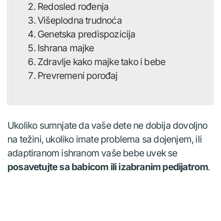
Redosled rođenja
Višeplodna trudnoća
Genetska predispozicija
Ishrana majke
Zdravlje kako majke tako i bebe
Prevremeni porođaj
Ukoliko sumnjate da vaše dete ne dobija dovoljno
na težini, ukoliko imate problema sa dojenjem, ili
adaptiranom ishranom vaše bebe uvek se
posavetujte sa babicom ili izabranim pedijatrom
.