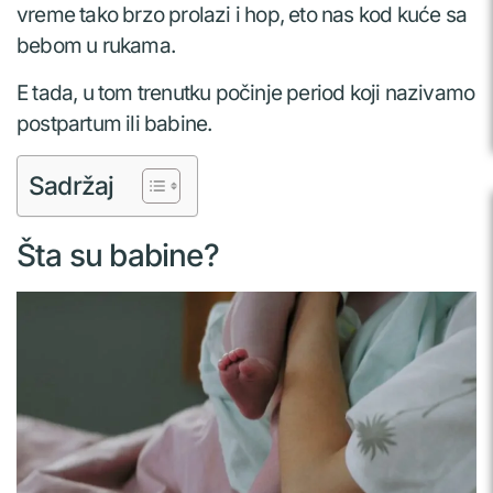
vreme tako brzo prolazi i hop, eto nas kod kuće sa
bebom u rukama.
E tada, u tom trenutku počinje period koji nazivamo
postpartum ili babine.
Sadržaj
Šta su babine?